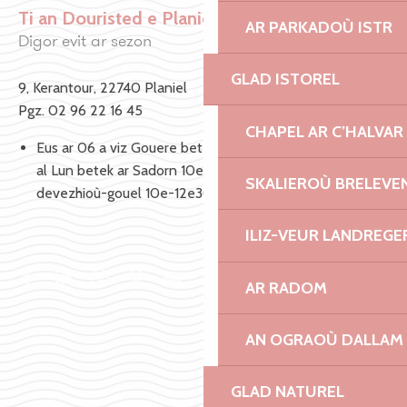
Ti an Douristed e Planiel
AR PARKADOÙ ISTR
Ajouter aux favoris
Digor evit ar sezon
GLAD ISTOREL
9, Kerantour, 22740 Planiel
Pgz. 02 96 22 16 45
CHAPEL AR C’HALVAR
Eus ar 06 a viz Gouere betek ar 20 a viz Gwengolo, eus
al Lun betek ar Sadorn 10e -12e30 ha 14e30 -18e, Sul ha
SKALIEROÙ BRELEVE
devezhioù-gouel 10e-12e30
ILIZ-VEUR LANDREGE
AR RADOM
AN OGRAOÙ DALLAM
GLAD NATUREL