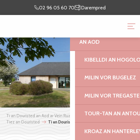
Aller
prientiñ ma
lec’h
02 96 05 60 70
Darempred
au
chomadenn
emaon
contenu
TI AN DOURISTED AN A
principal
AN AOD
KIBELLDI AN HOGOL
MILIN VOR BUGELEZ
MILIN VOR TREGASTE
TOUR-TAN AN ANTO
Ti an Douristed an Aod ar Vein Ruz
Pleustrek
Tiez an Douristed
Ti an Douristed e Planiel
KROAZ AN HANTERLE