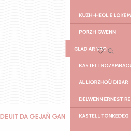
KUZH-HEOL E LOKE
PORZH GWENN
GLAD AR VRO
Recherch
Voir les favoris
KASTELL ROZAMBAO
AL LIORZHOÙ DIBAR
Mont di
DELWENN ERNEST R
KASTELL TONKEDEG
DEUIT DA GEJAÑ GANEOMP !