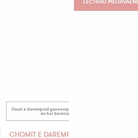
LEC’HIAD MEURVAEN
GWENAËLLE
MORGANE
PAULINE
Deuit e darempred ganeomp pe deuit da welet ac'hanomp
en hor burevioù touristerezh
CHOMIT E DAREMPRED !