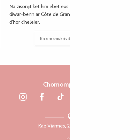
Na zisoñjit ket hini ebet eus hor c'hinnigoù mat ha keleier
diwar-benn ar Côte de Granit Rose, enskrivit hoc'h anv
d'hor c'heleier.
En em enskrivit d'hor c'heleier
Chomomp liammet
Kae Viarmes, 22300 Lannuon