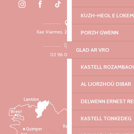
KUZH-HEOL E LOKE
Kae Viarmes, 22300 Lannuon
PORZH GWENN
GLAD AR VRO
02 96 05 60 70
KASTELL ROZAMBAO
AL LIORZHOÙ DIBAR
Lannion
DELWENN ERNEST R
Brest
Saint-Malo
KASTELL TONKEDEG
Rennes
Quimper