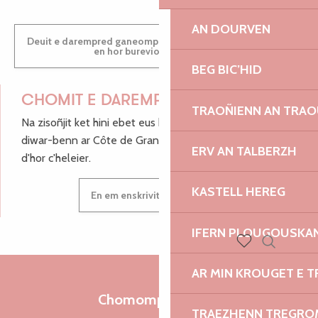
AN DOURVEN
Deuit e darempred ganeomp pe deuit da welet ac'hanomp
en hor burevioù touristerezh
BEG BIC’HID
CHOMIT E DAREMPRED !
TRAOÑIENN AN TRAO
Na zisoñjit ket hini ebet eus hor c'hinnigoù mat ha keleier
diwar-benn ar Côte de Granit Rose, enskrivit hoc'h anv
ERV AN TALBERZH
d'hor c'heleier.
KASTELL HEREG
En em enskrivit d'hor c'heleier
IFERN PLOUGOUSKA
Recherch
Voir les favoris
AR MIN KROUGET E T
Chomomp liammet
TRAEZHENN TREGRO