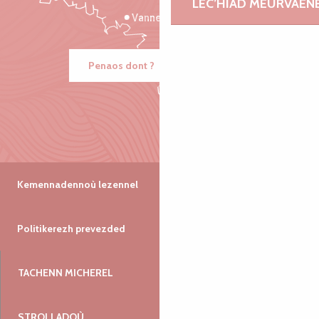
LEC’HIAD MEURVAEN
Vannes
Penaos dont ?
Kemennadennoù lezennel
Politikerezh prevezded
TACHENN MICHEREL
STROLLADOÙ