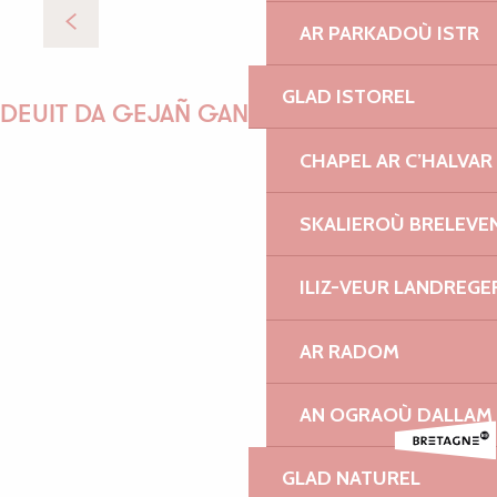
An Ograoù Dallam
AR PARKADOÙ ISTR
GLAD ISTOREL
DEUIT DA GEJAÑ GANEOMP !
CHAPEL AR C’HALVAR
SKALIEROÙ BRELEVE
GWENAËLLE
ILIZ-VEUR LANDREGE
MORGANE
AR RADOM
AN OGRAOÙ DALLAM
PAULINE
GLAD NATUREL