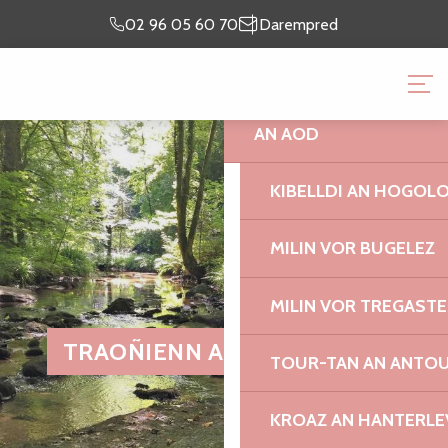
Aller
prientiñ ma
lec’h
02 96 05 60 70
Darempred
au
chomadenn
emaon
contenu
TI AN DOURISTED AN A
principal
AN AOD
KIBELLDI AN HOGOL
MILIN VOR BUGELEZ
MILIN VOR TREGASTE
TRAOÑIENN AN TRAOUIERO
TOUR-TAN AN ANTO
KROAZ AN HANTERLE