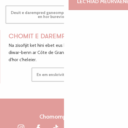
LEC’HIAD MEURVAEN
Deuit e darempred ganeomp pe deuit da welet ac'hanomp
en hor burevioù touristerezh
CHOMIT E DAREMPRED !
Na zisoñjit ket hini ebet eus hor c'hinnigoù mat ha keleier
diwar-benn ar Côte de Granit Rose, enskrivit hoc'h anv
d'hor c'heleier.
En em enskrivit d'hor c'heleier
Chomomp liammet