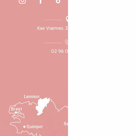
Kae Viarmes, 22300 Lannuon
02 96 05 60 70
Lannion
Brest
Saint-Malo
Rennes
Quimper