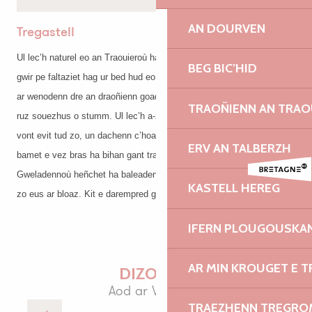
AN DOURVEN
Tregastell
Ul lec’h naturel eo an Traouieroù hag a dalveze da doull da dudennoù
BEG BIC’HID
gwir pe faltaziet hag ur bed hud eo bepred! Ur blijadur eo mont gant
ar wenodenn dre an draoñienn goadek a zo strewet enni kleger mein
TRAOÑIENN AN TRAO
ruz souezhus o stumm. Ul lec’h a-zoare eo evit lezel e spered da
vont evit tud zo, un dachenn c’hoari eus ar c’hentañ evit tud all,
ERV AN TALBERZH
bamet e vez bras ha bihan gant traoñienn an Traouieroù.
Gweladennoù heñchet ha baleadennoù kontet a vez aozet e mareoù
KASTELL HEREG
zo eus ar bloaz. Kit e darempred gant burevioù titouriñ an douristed.
IFERN PLOUGOUSKA
AR MIN KROUGET E T
DIZOLEIÑ
Aod ar Vein Ruz
TRAEZHENN TREGRO