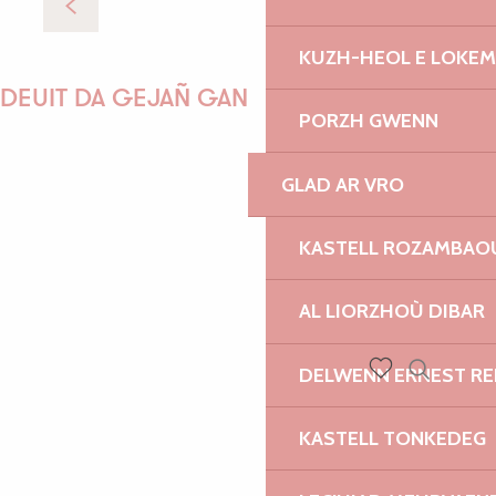
Glad ar vro
KUZH-HEOL E LOKE
DEUIT DA GEJAÑ GANEOMP !
PORZH GWENN
GLAD AR VRO
GWENAËLLE
KASTELL ROZAMBAO
AL LIORZHOÙ DIBAR
MORGANE
DELWENN ERNEST R
Recherch
Voir les favoris
PAULINE
KASTELL TONKEDEG