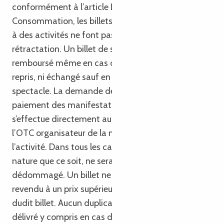
conformément à l’article L 121-20-4 du Code de la
Consommation, les billets de spectacles ou d’accès
à des activités ne font pas l’objet d’un droit de
rétractation. Un billet de spectacle ne peut être
remboursé même en cas de perte ou de vol, ni
repris, ni échangé sauf en cas d’annulation d’un
spectacle. La demande de remboursement du
paiement des manifestations ou activités annulées
s’effectue directement auprès du Partenaire de
l’OTC organisateur de la manifestation ou de
l’activité. Dans tous les cas, aucun frais de quelque
nature que ce soit, ne sera remboursé ou
dédommagé. Un billet ne peut également être
revendu à un prix supérieur à celui porté au recto
dudit billet. Aucun duplicata du billet ne pourra être
délivré y compris en cas de perte ou de vol. Les