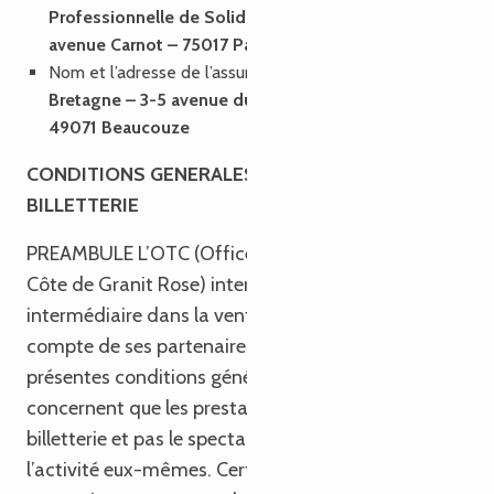
Professionnelle de Solidarité du Tourisme) – 15,
avenue Carnot – 75017 Paris
Nom et l’adresse de l’assureur
: Groupama Loire
Bretagne – 3-5 avenue du perigne – BP 40082 –
49071 Beaucouze
CONDITIONS GENERALES DE VENTE DE LA
BILLETTERIE
PREAMBULE L’OTC (Office de Tourisme Bretagne
Côte de Granit Rose) intervient comme
intermédiaire dans la vente de billets pour le
compte de ses partenaires. En conséquence, les
présentes conditions générales de vente ne
concernent que les prestations de vente de
billetterie et pas le spectacle, la prestation ou
l’activité eux-mêmes. Certaines activités