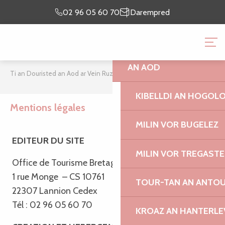
Aller
prientiñ ma
lec’h
02 96 05 60 70
Darempred
au
chomadenn
emaon
contenu
TI AN DOURISTED AN A
principal
AN AOD
Ti an Douristed an Aod ar Vein Ruz
Mentions légales
KIBELLDI AN HOGOL
Mentions légales
MILIN VOR BUGELEZ
EDITEUR DU SITE
MILIN VOR TREGASTE
Office de Tourisme Bretagne Côte de Granit Rose
1 rue Monge – CS 10761
TOUR-TAN AN ANTO
22307 Lannion Cedex
Tél : 02 96 05 60 70
KROAZ AN HANTERLE