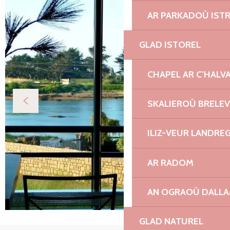
AR PARKADOÙ IST
GLAD ISTOREL
CHAPEL AR C’HALV
SKALIEROÙ BRELE
ILIZ-VEUR LANDRE
AR RADOM
AN OGRAOÙ DALL
GLAD NATUREL