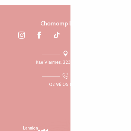
Chomomp liammet
Kae Viarmes, 22300 Lannuon
02 96 05 60 70
Lannion