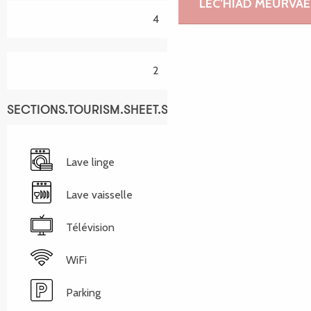
LEC’HIAD MEURVAE
4
2
SECTIONS.TOURISM.SHEET.SERVICES
Lave linge
Lave vaisselle
Télévision
WiFi
Parking