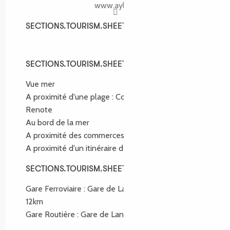
www.aylg.fr
SECTIONS.TOURISM.SHEET.SPOKEN_LANGUAGES
SECTIONS.TOURISM.SHEET.SPOKEN_LANGUAGES
SECTIONS.TOURISM.SHEET.ENVIRONMENT
SECTIONS.TOURISM.SHEET.ENVIRONMENT
Vue mer
A proximité d'une plage :
Coz Pors et plages de
Renote
Au bord de la mer
A proximité des commerces
(200m)
A proximité d'un itinéraire de randonnée :
GR34
SECTIONS.TOURISM.SHEET.ACCESS
SECTIONS.TOURISM.SHEET.ACCESS
Gare Ferroviaire : Gare de Lannion GLOBAL.AT
12km
Gare Routière : Gare de Lannion GLOBAL.AT 12km