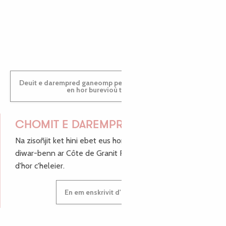
PAULINE
Deuit e darempred ganeomp pe deuit da welet ac'hanomp
en hor burevioù touristerezh
CHOMIT E DAREMPRED !
Na zisoñjit ket hini ebet eus hor c'hinnigoù mat ha keleier
diwar-benn ar Côte de Granit Rose, enskrivit hoc'h anv
d'hor c'heleier.
En em enskrivit d'hor c'heleier