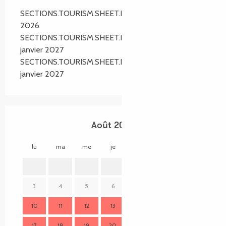
SECTIONS.TOURISM.SHEET.PERIODS.ALL_YEAR
2026
SECTIONS.TOURISM.SHEET.PERIODS.FROM 1
janvier 2027
SECTIONS.TOURISM.SHEET.PERIODS.UNTIL 3
janvier 2027
Août 2026
lu
ma
me
je
ve
sa
di
lu
1
2
3
4
5
6
7
8
9
7
10
11
12
13
14
15
16
14
17
18
19
20
21
22
23
21