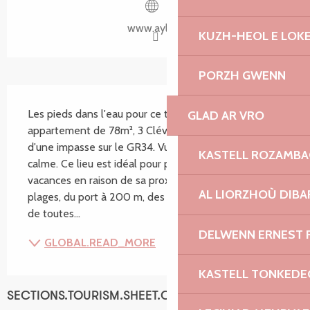
www.aylg.fr
KUZH-HEOL E LOK
PORZH GWENN
SECTIONS.TOURISM.SHEET.DESCRIPTION
Les pieds dans l'eau pour ce très agréable 
GLAD AR VRO
appartement de 78m², 3 Clévacances, situé au bas 
d'une impasse sur le GR34. Vue mer. Endroit très 
KASTELL ROZAMB
calme. Ce lieu est idéal pour passer d'agréables 
vacances en raison de sa proximité immédiate des 
AL LIORZHOÙ DIBA
plages, du port à 200 m, des commerces à 200 m et 
de toutes...
DELWENN ERNEST 
GLOBAL.READ_MORE
KASTELL TONKEDE
SECTIONS.TOURISM.SHEET.CAPACITY