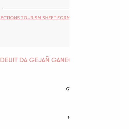
SECTIONS.TOURISM.SHEET.FORM.ISSUE_REPORT.REPORT_I
DEUIT DA GEJAÑ GANEOMP !
GWENAËLLE
MORGANE