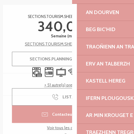
Ouverture et coordonnées
AN DOURVEN
SECTIONS.TOURISM.SHEET.TARIFFS.FROMTO
340,00 €
BEG BIC’HID
Semaine (meublé)
SECTIONS.TOURISM.SHEET.TARIFFS.SEE_ALL
TRAOÑIENN AN TR
SECTIONS.PLANNING.MENU.ORDER
ERV AN TALBERZH
Lave linge
Lave vaisselle
Télévision
WiFi
Parking
Entrée indépendant
KASTELL HEREG
+ 51 autre(s) prestation(s)
LIST.CALL
IFERN PLOUGOUS
Contacteur par email
AR MIN KROUGET E
Voir tous les contacts
TRAEZHENN TREG