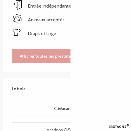
Entrée indépendante
Animaux acceptés
Draps et linge
Afficher toutes les prestations
Labels
Labels
CléVacances
Locations CléVacances