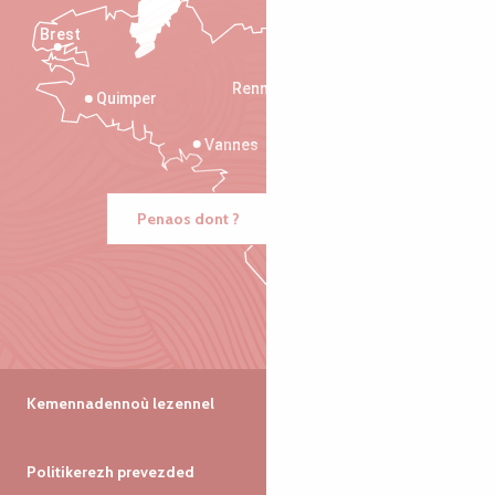
Brest
Saint-Malo
Rennes
Quimper
Vannes
Penaos dont ?
Kemennadennoù lezennel
Politikerezh prevezded