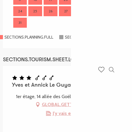
24
25
26
27
28
29
30
28
31
SECTIONS.PLANNING.FULL
SECTIONS.PLANNING.CLOSED
SECTIONS.TOURISM.SHEET.LOCATION
Recherch
Voir les favoris
Yves et Annick Le Guyader
1er étage, 14 allée des Goëlands, 22730 Trégastel
GLOBAL.GETTING_THERE
J'y vais en train !