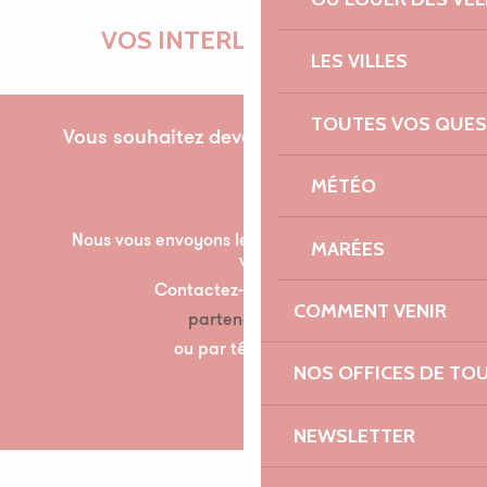
VOS INTERLOCUTRICES
LES VILLES
TOUTES VOS QUES
Vous souhaitez devenir partenaire pour la
première fois ?
MÉTÉO
Nous vous envoyons les documents nécessaire à
MARÉES
votre partenariat par mail.
Contactez-nous à l’adresse suivante :
COMMENT VENIR
partenariats@lannion-tregor.com
ou par téléphone au 07 86 04 60 30
NOS OFFICES DE TO
NEWSLETTER