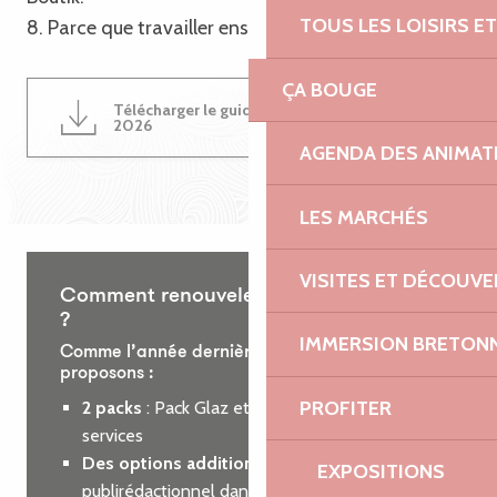
TOUS LES LOISIRS 
8. Parce que travailler ensemble est une évidence !
ÇA BOUGE
Télécharger le guide du partenariat
4MB
2026
AGENDA DES ANIMAT
LES MARCHÉS
VISITES ET DÉCOUV
Comment renouveler votre partenariat
?
IMMERSION BRETON
Comme l’année dernière, nous vous
proposons :
PROFITER
2 packs
: Pack Glaz et Pack Roz, incluant des
services
Des options additionnelles
: encart
EXPOSITIONS
publirédactionnel dans le guide des loisirs ou