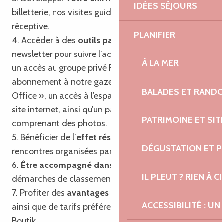
IDÉES SÉJOURS
billetterie, nos visites guidées et notre agence
réceptive.
PLANIFIER
4. Accéder à des
outils partagés
tels que notre
newsletter pour suivre l’actualité touristique locale,
À LA MER
un accès au groupe privé Facebook, un
abonnement à notre gazette « Trégor Post
BALADES ET RAND
Office », un accès à l’espace professionnel de notre
site internet, ainsi qu’un pack communication
PATRIMOINE ET SI
comprenant des photos.
5. Bénéficier de l’
effet réseau
en participant aux
DÉGUSTATION ET 
rencontres organisées par l’Office de Tourisme.
6.
Être accompagné dans vos projets
et
IL PLEUT ? RIEN À CI
démarches de classement et de labellisation.
7. Profiter des
avantages du passeport privilège
ACCESSIBILITÉ : 
ainsi que de tarifs préférentiels sur nos produits
Boutik.