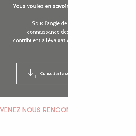
Vous voulez en savoir plus sur les actions de
l’Office de Tourisme ?
Sous l’angle de cinq thématiques, prenez
connaissance des indicateurs d’activité qui
contribuent à l’évaluation de la réalisation de nos
objectifs.
Consulter le rapport d'activité 2024
7MB
VENEZ NOUS RENCONTRER !