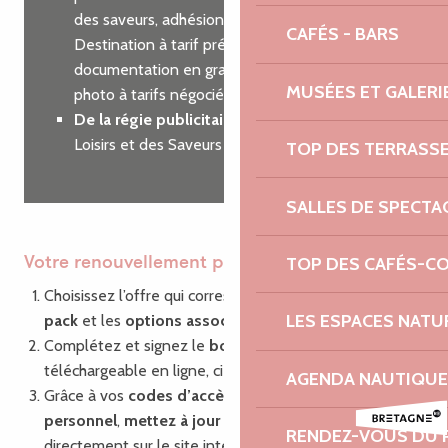
des saveurs, adhésion à Côtes d’Armor
CAFÉS - BARS
Destination à tarif préférentiel, commande de
documentation en grande quantité, shooting
MUSÉES ET GALERI
photo à tarifs négociés…
De la régie publicitaire
sur nos guides des
Loisirs et des Saveurs
TOP DES TERRASS
SALLES DE SPECTA
TOP DES CAFÉS-C
Votre renouvellement pas à pas
Choisissez l’offre qui correspond à vos besoins : le
LES ESPACES NATU
pack
et les
options associées
Complétez et signez le
bon de commande
,
téléchargeable en ligne, ci-dessous.
AGENDA NAUTIQUE
Grâce à vos
codes d’accès
à votre compte
personnel
,
mettez à jour vos informations
RENDEZ-VOUS DU 
directement sur le site internet via la plate-forme de