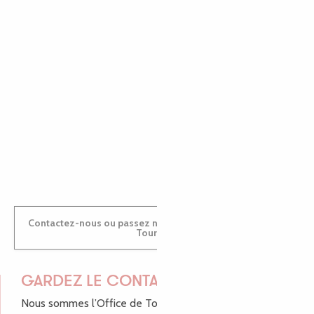
EMILIE
MARINE
ANTOINE
Contactez-nous ou passez nous voir dans nos Offices de
Tourisme
GARDEZ LE CONTACT !
Nous sommes l’Office de Tourisme Bretagne - Côte de