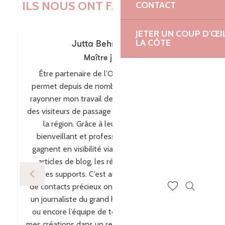
ILS NOUS ONT FAIT CONFIANCE !
CONTACT
JETER UN COUP D'ŒI
LA CÔTE
Jutta Behr-Schaeidt
Maître joaillière
Être partenaire de l’Office de Tourisme me
permet depuis de nombreuses années de faire
rayonner mon travail de maître-joaillière auprès
des visiteurs de passage comme des habitants de
la région. Grâce à leur accompagnement
bienveillant et professionnel, mes créations
gagnent en visibilité via leur site internet, leurs
articles de blog, les réseaux sociaux et bien
d’autres supports. C’est aussi par ce biais que plein
de contacts précieux ont vu le jour, comme avec
Recherch
un journaliste du grand hebdomadaire allemand
Voir les favoris
ou encore l’équipe de télévision WDR, incluant
mes créations dans un reportage pour l’émission «