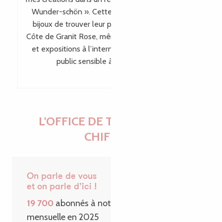
Wunder-schön ». Cette visibilité permet à mes
bijoux de trouver leur place bien au-delà de la
Côte de Granit Rose, même en dehors des salons
et expositions à l’international, en touchant un
public sensible à leur singularité.
L'OFFICE DE TOURISME EN
CHIFFRES
On parle de vous
et on parle d’ici !
19 700
abonnés à notre Newsletter
mensuelle en 2025