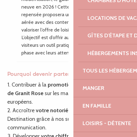
CHAMBRES D'HÔTE
neuve en 2026 ! Cette nouvelle édition
repensée proposera une mise en page plus
LOCATIONS DE VA
aérée avec des contenus enrichis pour
valoriser l’offre de loisirs du territoire.
GÎTES D'ÉTAPE ET
L’objectif est d’offrir aux habitants et aux
visiteurs un outil pratique, inspirant, en
HÉBERGEMENTS IN
phase avec leurs attentes.
TOUS LES HÉBERGE
Pourquoi devenir partenaire ?
1. Contribuer à la
promotion de Bretagne – Côte
MANGER
de Granit Rose
sur les marchés français et
européens.
EN FAMILLE
2. Accroître
votre notoriété
ainsi que celle de la
Destination grâce à nos supports de
LOISIRS - DÉTENTE
communication.
3. Développer
votre chiffre d’affaires
grâce à notre