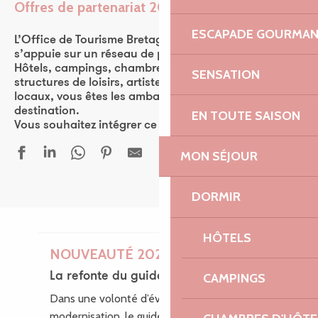
Offres de partenariat 2026
Ajouter aux favor
ESCAPADE GOURMA
L’Office de Tourisme Bretagne Côte de Granit Rose
s’appuie sur un réseau de plus de 570 partenaires.
Hôtels, campings, chambres d’hôtes, restaurants,
SENSATION
structures de loisirs, artistes, ou encore producteurs
locaux, vous êtes les ambassadeurs de la
destination.
EN TOUTE SAISON
Vous souhaitez intégrer ce réseau ? Rejoignez-nous !
MON SÉJOUR
DORMIR
HÔTELS
NOUVEAUTÉ 2026
La refonte du guide des loisirs
CAMPINGS
Dans une volonté d’évolution et de
modernisation, le guide des Loisirs fait peau