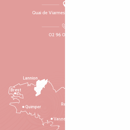
Quai de Viarmes, 22300 Lannion
02 96 05 60 70
Lannion
Brest
Saint-Malo
Rennes
Quimper
Vannes