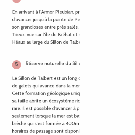
En arrivant à l'Armor Pleubian, prenez le temps
d'avancer jusqu'à la pointe de Pen Lann, les paysages
son grandioses entre prés salés, embouchure du
Trieux, vue sur l'île de Bréhat et sur le phare des
Héaux au large du Sillon de Talbert
Réserve naturelle du Sillon de Talbert
5
Le Sillon de Talbert est un long cordon de sable et
de galets qui avance dans la mer sur plus de 3 km.
Cette formation géologique unique en Europe de par
sa taille abrite un écosystème riche et relativement
rare. Il est possible d'avancer à pied sur le Sillon mais
seulement lorsque la mer est basse en raison d'une
brèche qui s'est formée à 400m du départ. les
horaires de passage sont disponibles sur les site de la