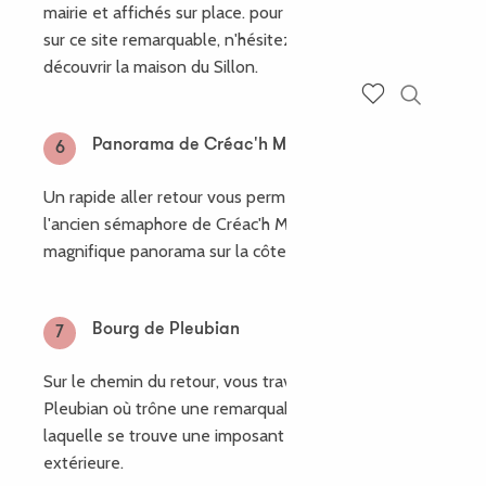
mairie et affichés sur place. pour en apprendre plus
sur ce site remarquable, n'hésitez pas à aller
découvrir la maison du Sillon.
Recherch
Voir les favoris
Panorama de Créac'h Maout
6
Un rapide aller retour vous permet de découvrir
l'ancien sémaphore de Créac'h Maout et son
magnifique panorama sur la côte sauvage.
Bourg de Pleubian
7
Sur le chemin du retour, vous traversez le bourg de
Pleubian où trône une remarquable église à côté de
laquelle se trouve une imposant chaise calvaire
extérieure.