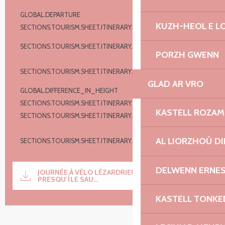
Informations pratiques
GLOBAL.DEPARTURE
Lézardrieux
KUZH-HEOL E 
SECTIONS.TOURISM.SHEET.ITINERARY.POINTS_OF_INTEREST
7
SECTIONS.TOURISM.SHEET.ITINERARY.PROFILE
Aller et
PORZH GWENN
retour
SECTIONS.TOURISM.SHEET.ITINERARY.DISTANCE
41.2 km
GLAD AR VRO
GLOBAL.DIFFERENCE_IN_HEIGHT
357 m
SECTIONS.TOURISM.SHEET.ITINERARY.MAX_ALTITUDE
84 m
KASTELL ROZA
SECTIONS.TOURISM.SHEET.ITINERARY.TOTAL_POSITIVE_ELEVATION
AL LIORZHOÙ DI
SECTIONS.TOURISM.SHEET.ITINERARY.TOTAL_NEGATIVE_ELEVATION
Documentation
DELWENN ERNES
JOURNÉE À VÉLO LÉZARDRIEUX ET LA
SECTI
PRESQU'ÎLE SAU...
KASTELL TONKE
357 m de GLOBAL.DIFFERENCE_IN_HEIGHT
Dénivelé