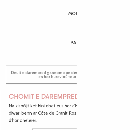
MORGANE
PAULINE
Deuit e darempred ganeomp pe deuit da welet ac'hanomp
en hor burevioù touristerezh
CHOMIT E DAREMPRED !
Na zisoñjit ket hini ebet eus hor c'hinnigoù mat ha keleier
diwar-benn ar Côte de Granit Rose, enskrivit hoc'h anv
d'hor c'heleier.