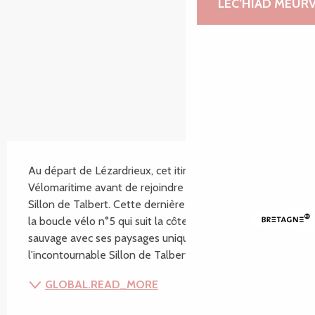
LEC’HIAD MEUR
SECTIONS.TOURISM.SHEET.DESCRIPTION
Au départ de Lézardrieux, cet itinéraire suit d'abord la 
Vélomaritime avant de rejoindre la liaison locale du 
Sillon de Talbert. Cette dernière permet d'accéder à 
la boucle vélo n°5 qui suit la côte de la presqu'île 
sauvage avec ses paysages unique et 
l'incontournable Sillon de Talbert. Balisage :...
GLOBAL.READ_MORE