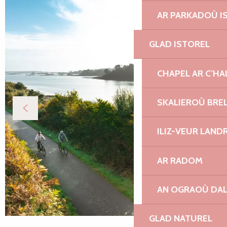
AR PARKADOÙ I
GLAD ISTOREL
CHAPEL AR C’HA
SKALIEROÙ BRE
ILIZ-VEUR LAND
AR RADOM
AN OGRAOÙ DA
GLAD NATUREL