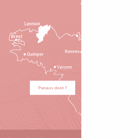
Lannion
Brest
Saint-Malo
Rennes
Quimper
Vannes
Penaos dont ?