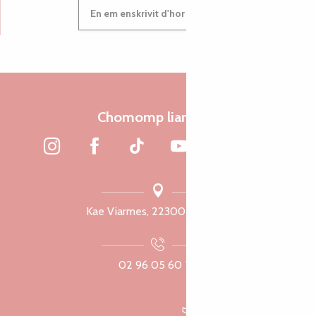
En em enskrivit d'hor c'heleier
Chomomp liammet
Kae Viarmes, 22300 Lannuon
02 96 05 60 70