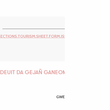
SECTIONS.TOURISM.SHEET.FORM.ISSUE_REPORT.REPORT_I
DEUIT DA GEJAÑ GANEOMP !
GWENAËLLE