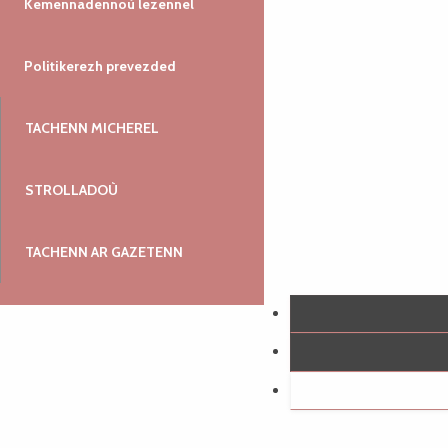
Kemennadennoù lezennel
Politikerezh prevezded
TACHENN MICHEREL
STROLLADOÙ
TACHENN AR GAZETENN