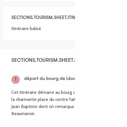
SECTIONS.TOURISM.SHEET.ITINERARY.ROUTEMARKING
Itinéraire balisé
SECTIONS.TOURISM.SHEET.ITINERARY.POINTS_O
SECTIONS.TOURISM.SHEET.ITINERARY.POINTS_OF
départ du bourg de Lézardrieux
1
Cet itinéraire démarre au bourg de Lézardrieux, dont
la charmante place du centre fait face à l'église St
Jean Baptiste dont on remarqua le clocher de style
Beaumanoir.