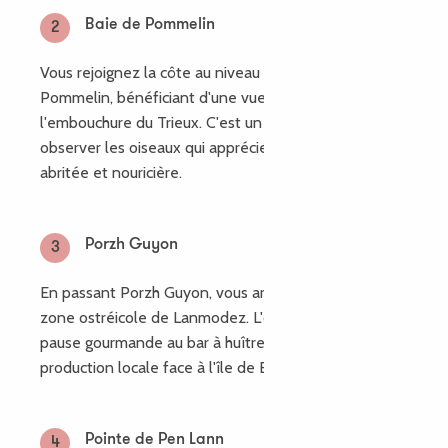
Baie de Pommelin
2
Vous rejoignez la côte au niveau de la baie de
Pommelin, bénéficiant d'une vue remarquable sur
l'embouchure du Trieux. C'est un bon endroit pour
observer les oiseaux qui apprécient cette baie
abritée et nouricière.
Porzh Guyon
3
En passant Porzh Guyon, vous arrivez au niveau de la
zone ostréicole de Lanmodez. L'occasion d'une
pause gourmande au bar à huître pour déguster la
production locale face à l'île de Bréhat
Pointe de Pen Lann
4