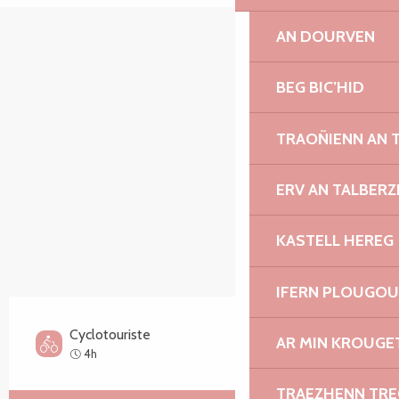
AN DOURVEN
SECTIONS.TOURISM.SHEET.ITINERARY.POINTS_O
BEG BIC’HID
TRAOÑIENN AN 
ERV AN TALBERZ
KASTELL HEREG
IFERN PLOUGO
Cyclotouriste
AR MIN KROUGET
Moyen
4h
TRAEZHENN TR