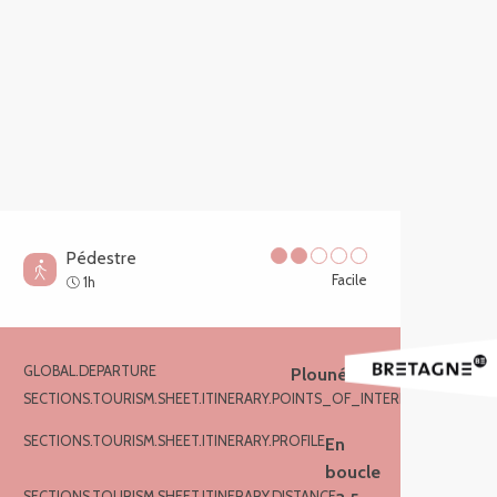
Pédestre
Facile
1h
GLOBAL.DEPARTURE
Plounérin
Informations pratiques
SECTIONS.TOURISM.SHEET.ITINERARY.POINTS_OF_INTEREST
5
SECTIONS.TOURISM.SHEET.ITINERARY.PROFILE
En
boucle
SECTIONS.TOURISM.SHEET.ITINERARY.DISTANCE