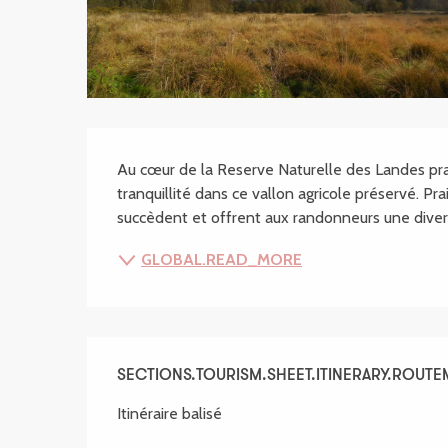
SECTIONS.TOURISM
Au cœur de la Reserve Naturelle des Landes prai
tranquillité dans ce vallon agricole préservé. Pra
succèdent et offrent aux randonneurs une divers
GLOBAL.READ_MORE
SECTIONS.TOURISM.SHEET.ITINERARY.ROUT
Itinéraire balisé