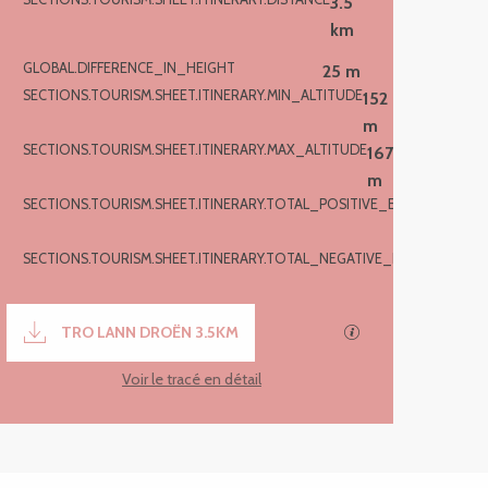
3.5
km
GLOBAL.DIFFERENCE_IN_HEIGHT
25 m
SECTIONS.TOURISM.SHEET.ITINERARY.MIN_ALTITUDE
152
m
SECTIONS.TOURISM.SHEET.ITINERARY.MAX_ALTITUDE
167
m
SECTIONS.TOURISM.SHEET.ITINERARY.TOTAL_POSITIVE_ELEVATION
26
m
SECTIONS.TOURISM.SHEET.ITINERARY.TOTAL_NEGATIVE_ELEVATION
-2
m
Documentation
TRO LANN DROËN 3.5KM
SECTIONS.TOURIS
Voir le tracé en détail