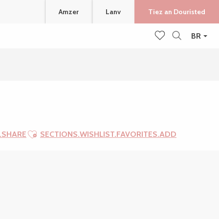
Amzer
Lanv
Tiez an Douristed
BR
Recherche
Voir les favoris
Ajouter aux favoris
.SHARE
SECTIONS.WISHLIST.FAVORITES.ADD
SECTIONS.TOURISM.SHEE