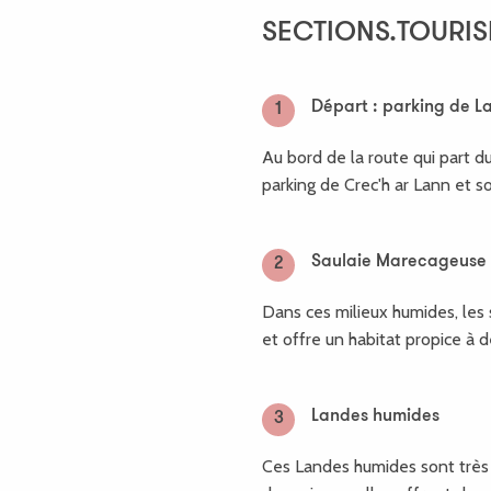
SHEET.ITINERARY.POINT
SECTIONS.TOURIS
Départ : parking de L
1
Au bord de la route qui part d
parking de Crec'h ar Lann et s
Saulaie Marecageuse
2
Dans ces milieux humides, les 
et offre un habitat propice à
Landes humides
3
Ces Landes humides sont très t