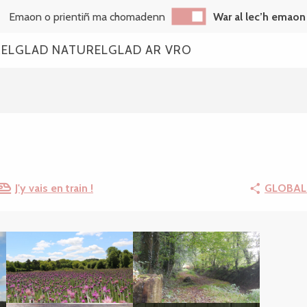
Emaon o prientiñ ma chomadenn
War al lec’h emaon
REL
GLAD NATUREL
GLAD AR VRO
J'y vais en train !
GLOBAL