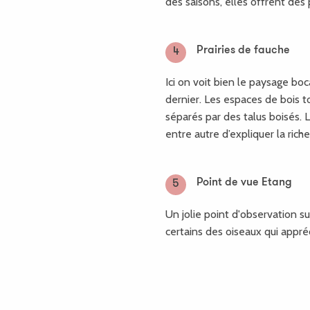
des saisons, elles offrent de
Prairies de fauche
4
Ici on voit bien le paysage bo
dernier. Les espaces de bois t
séparés par des talus boisés. 
entre autre d’expliquer la rich
Point de vue Etang
5
Un jolie point d'observation s
certains des oiseaux qui appréci