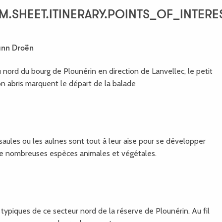
S_OF_INTEREST
M.SHEET.ITINERARY.POINTS_OF_INTERE
ann Droën
u nord du bourg de Plounérin en direction de Lanvellec, le petit
on abris marquent le départ de la balade
saules ou les aulnes sont tout à leur aise pour se développer
 de nombreuses espèces animales et végétales.
ypiques de ce secteur nord de la réserve de Plounérin. Au fil