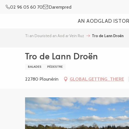
Aller
02 96 05 60 70
Darempred
au
contenu
AN AOD
GLAD ISTO
principal
Ti an Douristed an Aod ar Vein Ruz
Tro de Lann Droën
Tro de Lann Droën
BALADES
PÉDESTRE
22780 Plounérin
GLOBAL.GETTING_THERE