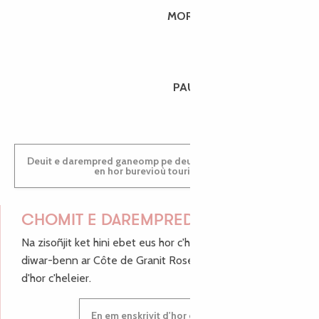
MORGANE
PAULINE
Deuit e darempred ganeomp pe deuit da welet ac'hanomp
en hor burevioù touristerezh
CHOMIT E DAREMPRED !
Na zisoñjit ket hini ebet eus hor c'hinnigoù mat ha keleier
diwar-benn ar Côte de Granit Rose, enskrivit hoc'h anv
d'hor c'heleier.
En em enskrivit d'hor c'heleier