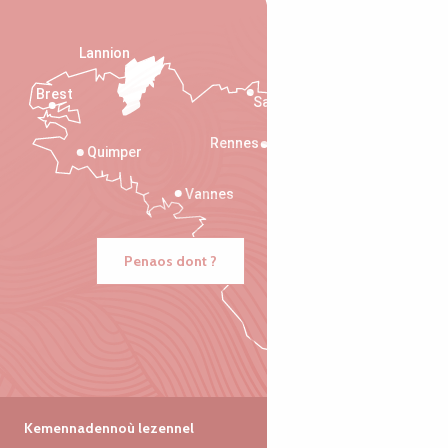
Lannion
Brest
Saint-Malo
Rennes
Quimper
Vannes
Penaos dont ?
Kemennadennoù lezennel