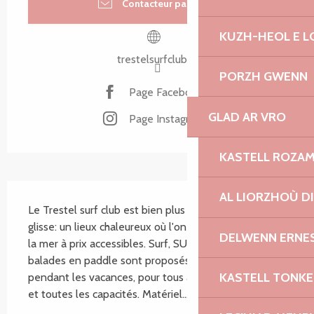
Contacteur par email
KUZH-HEOL E 
trestelsurfclub.fr
PORZH GWENN
Page Facebook
GLAD AR VRO
Page Instagram
KASTELL ROZA
SECTIONS.TOURISM.SHEET.DESCRIPTION
AL LIORZHOÙ D
Le Trestel surf club est bien plus qu'une école de 
glisse: un lieux chaleureux où l'on partage le plaisir de 
DELWENN ERNE
la mer à prix accessibles. Surf, SUP surf, bodyboard et 
balades en paddle sont proposés toute l'année et 
KASTELL TONK
pendant les vacances, pour tous âges, tous niveaux 
et toutes les capacités. Matériel...