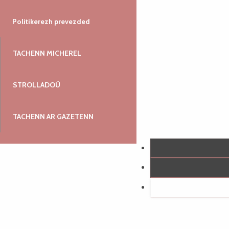
Politikerezh prevezded
TACHENN MICHEREL
STROLLADOÙ
TACHENN AR GAZETENN