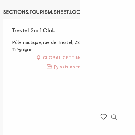
SECTIONS.TOURISM.SHEET.LOCATION
Trestel Surf Club
Pôle nautique, rue de Trestel, 22660 Trévou-
Tréguignec
GLOBAL.GETTING_THERE
J'y vais en train !
Recherch
Voir les favoris