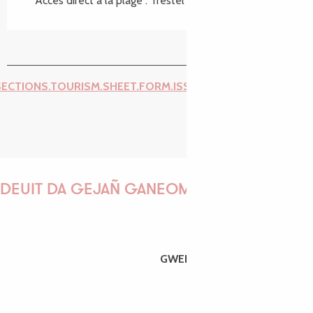
Accès direct à la plage :
Trestel
SECTIONS.TOURISM.SHEET.FORM.ISSUE_REPORT.REPORT_I
DEUIT DA GEJAÑ GANEOMP !
GWENAËLLE