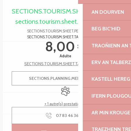
Ouverture et coordonnées
SECTIONS.TOURISM.SHEET.PERIODS.HA
AN DOURVEN
sections.tourism.sheet.periods.today
BEG BIC’HID
SECTIONS.TOURISM.SHEET.PERIODS.DETAILS
SECTIONS.TOURISM.SHEET.TARIFFS.FROMTO
8,00 €
TRAOÑIENN AN
Adulte
ERV AN TALBER
SECTIONS.TOURISM.SHEET.TARIFFS.SEE_ALL
KASTELL HEREG
SECTIONS.PLANNING.MENU.ORDER
Animaux acceptés
IFERN PLOUGO
+ 1 autre(s) prestation(s)
AR MIN KROUGE
07 83 46 36
▒▒
TRAEZHENN TR