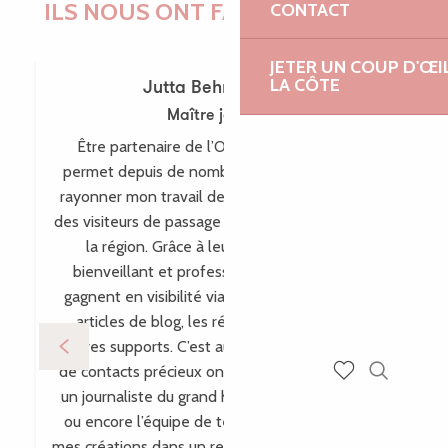
ILS NOUS ONT FAIT CONFIANCE !
CONTACT
JETER UN COUP D'ŒI
LA CÔTE
Jutta Behr-Schaeidt
Maître joaillière
Être partenaire de l’Office de Tourisme me
permet depuis de nombreuses années de faire
rayonner mon travail de maître-joaillière auprès
des visiteurs de passage comme des habitants de
la région. Grâce à leur accompagnement
bienveillant et professionnel, mes créations
gagnent en visibilité via leur site internet, leurs
articles de blog, les réseaux sociaux et bien
d’autres supports. C’est aussi par ce biais que plein
de contacts précieux ont vu le jour, comme avec
Recherch
un journaliste du grand hebdomadaire allemand
Voir les favoris
ou encore l’équipe de télévision WDR, incluant
mes créations dans un reportage pour l’émission «