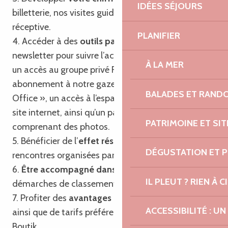
IDÉES SÉJOURS
billetterie, nos visites guidées et notre agence
réceptive.
PLANIFIER
4. Accéder à des
outils partagés
tels que notre
newsletter pour suivre l’actualité touristique locale,
À LA MER
un accès au groupe privé Facebook, un
abonnement à notre gazette « Trégor Post
BALADES ET RAND
Office », un accès à l’espace professionnel de notre
site internet, ainsi qu’un pack communication
PATRIMOINE ET SI
comprenant des photos.
5. Bénéficier de l’
effet réseau
en participant aux
DÉGUSTATION ET 
rencontres organisées par l’Office de Tourisme.
6.
Être accompagné dans vos projets
et
IL PLEUT ? RIEN À CI
démarches de classement et de labellisation.
7. Profiter des
avantages du passeport privilège
ACCESSIBILITÉ : 
ainsi que de tarifs préférentiels sur nos produits
Boutik.