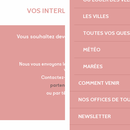
VOS INTERLOCUTRICES
LES VILLES
TOUTES VOS QUES
Vous souhaitez devenir partenaire pour la
première fois ?
MÉTÉO
Nous vous envoyons les documents nécessaire à
MARÉES
votre partenariat par mail.
Contactez-nous à l’adresse suivante :
COMMENT VENIR
partenariats@lannion-tregor.com
ou par téléphone au 07 86 04 60 30
NOS OFFICES DE TO
NEWSLETTER