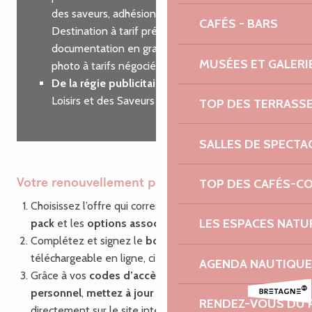
des saveurs, adhésion à Côtes d’Armor
CAFÉS - BARS
Destination à tarif préférentiel, commande de
documentation en grande quantité, shooting
MUSÉES ET GALERI
photo à tarifs négociés…
De la régie publicitaire
sur nos guides des
Loisirs et des Saveurs
TOP DES TERRASS
SALLES DE SPECTA
TOP DES CAFÉS-C
Votre renouvellement pas à pas
Choisissez l’offre qui correspond à vos besoins : le
LES ESPACES NATU
pack
et les
options associées
Complétez et signez le
bon de commande
,
téléchargeable en ligne, ci-dessous.
AGENDA NAUTIQUE
Grâce à vos
codes d’accès
à votre compte
personnel
,
mettez à jour vos informations
RENDEZ-VOUS DU 
directement sur le site internet via la plate-forme de