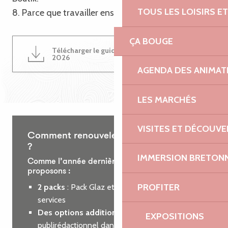
TOUS LES LOISIRS 
8. Parce que travailler ensemble est une évidence !
ÇA BOUGE
Télécharger le guide du partenariat
4MB
2026
AGENDA DES ANIMAT
LES MARCHÉS
VISITES ET DÉCOUV
Comment renouveler votre partenariat
?
IMMERSION BRETON
Comme l’année dernière, nous vous
proposons :
PROFITER
2 packs
: Pack Glaz et Pack Roz, incluant des
services
Des options additionnelles
: encart
EXPOSITIONS
publirédactionnel dans le guide des loisirs ou