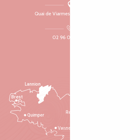
Quai de Viarmes, 22300 Lannion
02 96 05 60 70
Lannion
Brest
Saint-Malo
Rennes
Quimper
Vannes