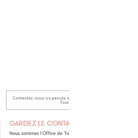
EMILIE
MARINE
ANTOINE
Contactez-nous ou passez nous voir dans nos Offices de
Tourisme
GARDEZ LE CONTACT !
Nous sommes l’Office de Tourisme Bretagne - Côte de