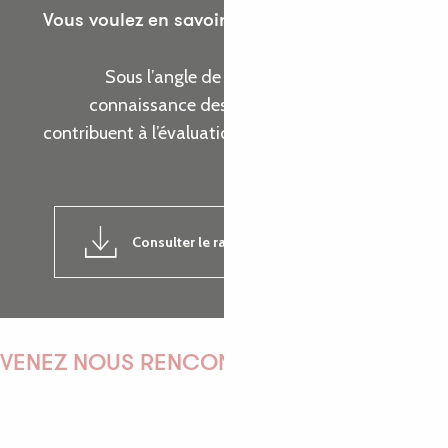
Vous voulez en savoir plus sur les actions de
l’Office de Tourisme ?
Sous l’angle de cinq thématiques, prenez
connaissance des indicateurs d’activité qui
contribuent à l’évaluation de la réalisation de nos
objectifs.
Consulter le rapport d'activité 2024
7MB
VENEZ NOUS RENCONTRER !