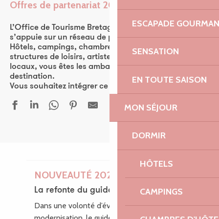
Offres de partenariat 2026
Ajouter aux favor
ESCAPADE GOURMA
L’Office de Tourisme Bretagne Côte de Granit Rose
s’appuie sur un réseau de plus de 570 partenaires.
Hôtels, campings, chambres d’hôtes, restaurants,
SENSATION
structures de loisirs, artistes, ou encore producteurs
locaux, vous êtes les ambassadeurs de la
destination.
EN TOUTE SAISON
Vous souhaitez intégrer ce réseau ? Rejoignez-nous !
MON SÉJOUR
DORMIR
HÔTELS
NOUVEAUTÉ 2026
La refonte du guide des loisirs
CAMPINGS
Dans une volonté d’évolution et de
modernisation, le guide des Loisirs fait peau