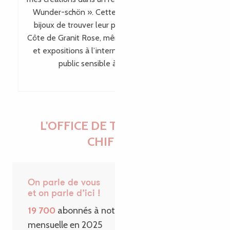
Wunder-schön ». Cette visibilité permet à mes
bijoux de trouver leur place bien au-delà de la
Côte de Granit Rose, même en dehors des salons
et expositions à l’international, en touchant un
public sensible à leur singularité.
L'OFFICE DE TOURISME EN
CHIFFRES
On parle de vous
et on parle d’ici !
19 700
abonnés à notre Newsletter
mensuelle en 2025