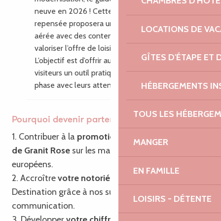
CHAMBRES D'HÔTE
neuve en 2026 ! Cette nouvelle édition
repensée proposera une mise en page plus
LOCATIONS DE VA
aérée avec des contenus enrichis pour
valoriser l’offre de loisirs du territoire.
GÎTES D'ÉTAPE ET
L’objectif est d’offrir aux habitants et aux
visiteurs un outil pratique, inspirant, en
HÉBERGEMENTS IN
phase avec leurs attentes.
TOUS LES HÉBERGE
Pourquoi devenir partenaire ?
1. Contribuer à la
promotion de Bretagne – Côte
MANGER
de Granit Rose
sur les marchés français et
européens.
EN FAMILLE
2. Accroître
votre notoriété
ainsi que celle de la
Destination grâce à nos supports de
LOISIRS - DÉTENTE
communication.
3. Développer
votre chiffre d’affaires
grâce à notre