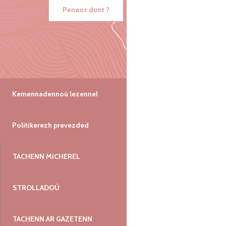
Penaos dont ?
Kemennadennoù lezennel
Politikerezh prevezded
TACHENN MICHEREL
STROLLADOÙ
TACHENN AR GAZETENN