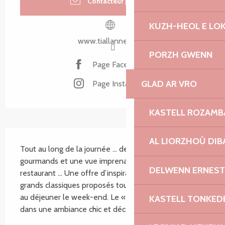
Contacteur par email
KUZH-HEOL E LO
www.tiallannec.com
PORZH GWENN
Page Facebook
GLAD AR VRO
Page Instagram
KASTELL ROZAM
SECTIONS.TOURISM.SHEET.DESCRIPTION
AL LIORZHOÙ DIB
Tout au long de la journée … des moments 
gourmands et une vue imprenable sur mer ! Le 
DELWENN ERNEST
restaurant ... Une offre d’inspiration marine et de 
grands classiques proposés tous les jours au dîner, et 
au déjeuner le week-end. Le « Ti » Lounge ... Accueil 
KASTELL TONKED
dans une ambiance chic et décontractée tous les...