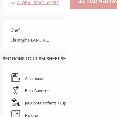
LEC’HIAD MEURVA
GLOBAL.READ_MORE
Chef
Chef
Christophe LANGREE
SECTIONS.TOURISM.SHEET.SERVICES
Ascenseur
Bar / Buvette
Jeux pour enfants / Espace jeux
Parking