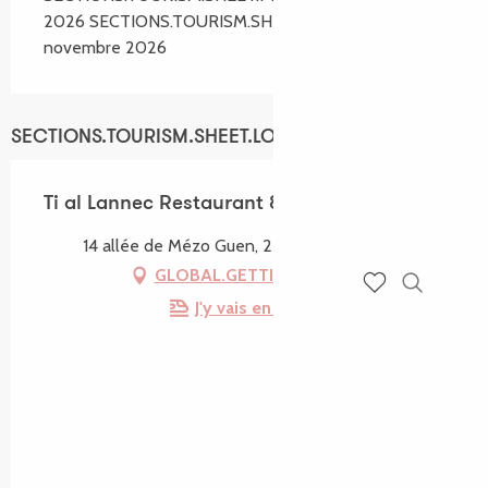
2026 SECTIONS.TOURISM.SHEET.PERIODS.UNTIL 1
novembre 2026
SECTIONS.TOURISM.SHEET.LOCATION
Ti al Lannec Restaurant & Bar Lounge
14 allée de Mézo Guen, 22560 Trébeurden
GLOBAL.GETTING_THERE
J'y vais en train !
Recherch
Voir les favoris