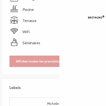
Piscine
Terrasse
WiFi
Séminaires
Afficher toutes les prestations
Labels
Labels
Michelin