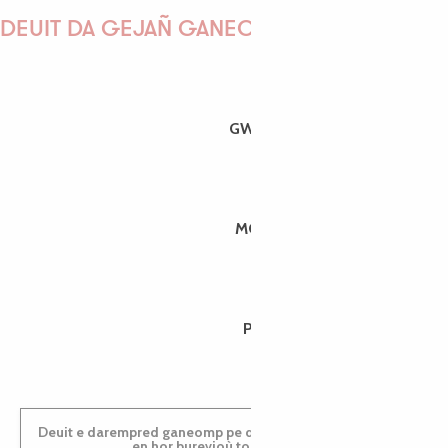
DEUIT DA GEJAÑ GANEOMP !
GWENAËLLE
MORGANE
PAULINE
Deuit e darempred ganeomp pe deuit da welet ac'hanomp
en hor burevioù touristerezh