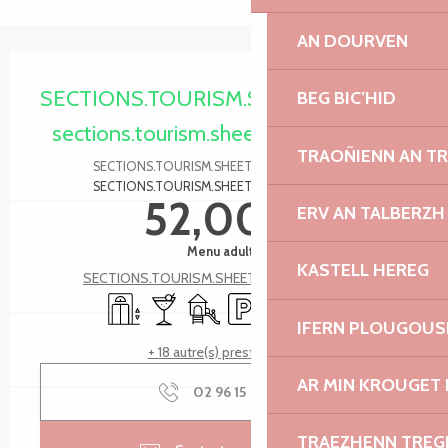
AN DOURVEN
Ouverture et coordonnées
SECTIONS.TOURISM.SHEET.PERIODS.O
BEG BIC’HID
sections.tourism.sheet.periods.today
TRAOÑIENN AN T
SECTIONS.TOURISM.SHEET.PERIODS.DETAILS
SECTIONS.TOURISM.SHEET.TARIFFS.FROMTO
52,00 €
ERV AN TALBERZH
Menu adulte
KASTELL HEREG
SECTIONS.TOURISM.SHEET.TARIFFS.SEE_ALL
Ascenseur
Bar / Buvette
Jeux pour enfants / Espace jeux
Parking
Piscine
Terrasse
IFERN PLOUGOUS
+ 18 autre(s) prestation(s)
AR MIN KROUGET 
02 96 15 01
▒▒
TRAEZHENN TRE