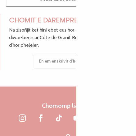
CHOMIT E DAREMPRED !
Na zisoñjit ket hini ebet eus hor c'hinnigoù mat ha keleier
diwar-benn ar Côte de Granit Rose, enskrivit hoc'h anv
d'hor c'heleier.
En em enskrivit d'hor c'heleier
Chomomp liammet