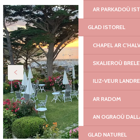
AR PARKADOÙ IS
GLAD ISTOREL
CHAPEL AR C’HAL
SKALIEROÙ BREL
ILIZ-VEUR LANDR
AR RADOM
AN OGRAOÙ DAL
GLAD NATUREL