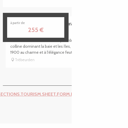
Réservable
Ti al Lannec Hôtel Restaurant & Spa
à partir de
255
€
La Maison de la Lande en surplomb de la mer... Sur une
colline dominant la baie et les îles, belle demeure début
1900 au charme et à l'élégance feutrée des manoirs anglais....
Trébeurden
SECTIONS.TOURISM.SHEET.FORM.ISSUE_REPORT.REPORT_I