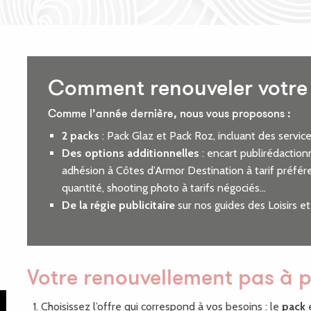
Comment renouveler votre 
Comme l’année dernière, nous vous proposons :
2 packs
: Pack Glaz et Pack Roz, incluant des servic
Des options additionnelles
: encart publirédactionn
adhésion à Côtes d’Armor Destination à tarif préf
quantité, shooting photo à tarifs négociés…
De la régie publicitaire
sur nos guides des Loisirs e
Votre renouvellement pas à 
Choisissez l’offre qui correspond à vos besoins : le
pack
e