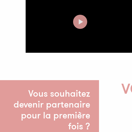
V
Vous souhaitez
devenir partenaire
pour la première
fois ?