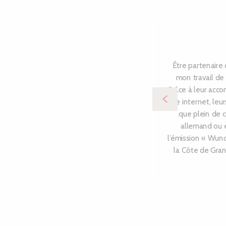
Être partenaire
mon travail de 
Grâce à leur acco
site internet, leu
que plein de 
allemand ou e
l’émission « Wund
la Côte de Gran