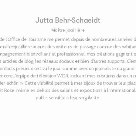
Jutta Behr-Schaeidt
Maître joaillière
 de l’Office de Tourisme me permet depuis de nombreuses années d
maître-joaillière auprès des visiteurs de passage comme des habitan
mpagnement bienveillant et professionnel, mes créations gagnent en v
rs articles de blog, les réseaux sociaux et bien d’autres supports. C’est
contacts précieux ont vu le jour, comme avec un journaliste du gran
ncore l’équipe de télévision WDR, incluant mes créations dans un 
er-schön ». Cette visibilité permet à mes bijoux de trouver leur pla
it Rose, même en dehors des salons et expositions à l’international
public sensible à leur singularité.