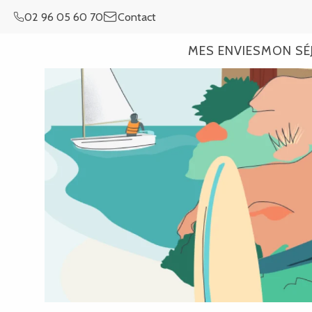
Aller
02 96 05 60 70
Contact
au
contenu
MES ENVIES
MON SÉ
principal