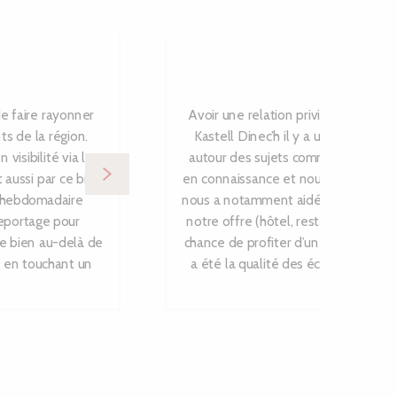
Yves 
Hô
e faire rayonner
Avoir une relation privilégiée avec
ts de la région.
Kastell Dinec’h il y a un an et avo
isibilité via leur
autour des sujets comme la communic
 aussi par ce biais
en connaissance et nous a aiguillé su
d hebdomadaire
nous a notamment aidé à développer
reportage pour
notre offre (hôtel, restaurant, évè
ce bien au-delà de
chance de profiter d’un grand réseau
, en touchant un
a été la qualité des échanges avec c