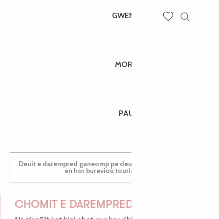
GWENAËLLE
Recherch
Voir les favoris
MORGANE
PAULINE
Deuit e darempred ganeomp pe deuit da welet ac'hanomp
en hor burevioù touristerezh
CHOMIT E DAREMPRED !