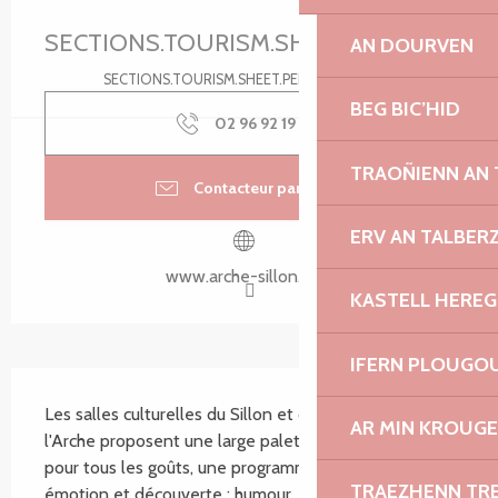
Ouverture et coordonnées
SECTIONS.TOURISM.SHEET.PERIODS.U
AN DOURVEN
SECTIONS.TOURISM.SHEET.PERIODS.DETAILS
BEG BIC’HID
02 96 92 19
▒▒
TRAOÑIENN AN
Contacteur par email
ERV AN TALBER
www.arche-sillon.com
KASTELL HEREG
IFERN PLOUGO
SECTIONS.TOURISM.SHEET.DESCRIPTION
Les salles culturelles du Sillon et du Théâtre de 
AR MIN KROUGE
l'Arche proposent une large palette de spectacles 
pour tous les goûts, une programmation riche en 
TRAEZHENN TR
émotion et découverte : humour, théâtre, musique, 