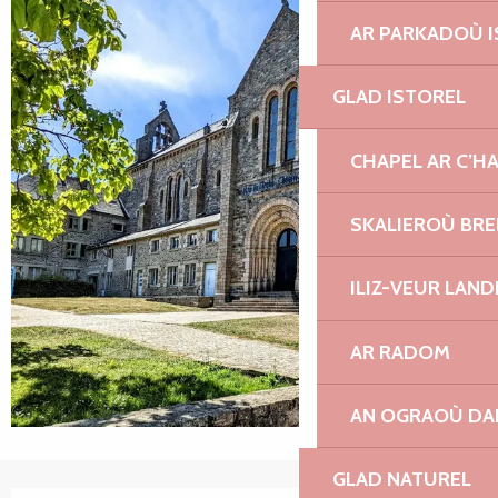
AR PARKADOÙ I
GLAD ISTOREL
CHAPEL AR C’H
SKALIEROÙ BRE
ILIZ-VEUR LAN
AR RADOM
AN OGRAOÙ DA
GLAD NATUREL