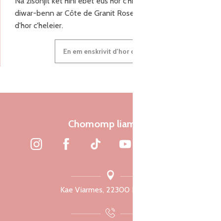
Na zisoñjit ket hini ebet eus hor c'hinnigoù mat ha keleier
diwar-benn ar Côte de Granit Rose, enskrivit hoc'h anv
d'hor c'heleier.
En em enskrivit d'hor c'heleier
Chomomp liammet
Kae Viarmes, 22300 Lannuon