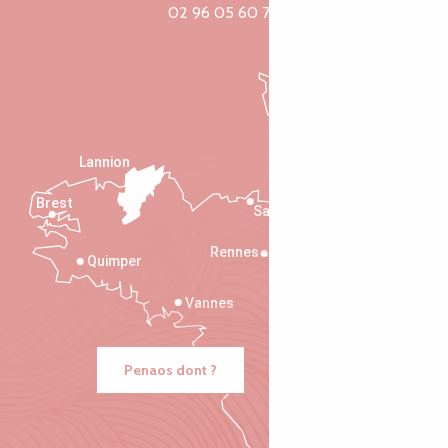
02 96 05 60 70
Lannion
Brest
Saint-Malo
Rennes
Quimper
Vannes
Penaos dont ?