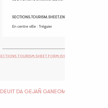
SECTIONS.TOURISM.SHEET.ENVIRONMENT
SECTIONS.TOURISM.SHEET.ENVIRONMENT
En centre ville :
Tréguier
SECTIONS.TOURISM.SHEET.FORM.ISSUE_REPORT.REPORT_I
DEUIT DA GEJAÑ GANEOMP !