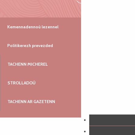
Kemennadennoù lezennel
Politikerezh prevezded
TACHENN MICHEREL
STROLLADOÙ
TACHENN AR GAZETENN