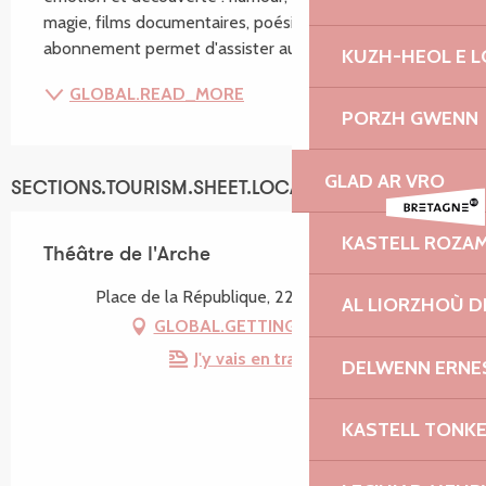
magie, films documentaires, poésie, ... Un seul 
abonnement permet d'assister aux spectacles...
KUZH-HEOL E 
GLOBAL.READ_MORE
PORZH GWENN
GLAD AR VRO
SECTIONS.TOURISM.SHEET.LOCATION
KASTELL ROZA
Théâtre de l'Arche
Place de la République, 22220 Tréguier
AL LIORZHOÙ D
GLOBAL.GETTING_THERE
J'y vais en train !
DELWENN ERNE
KASTELL TONK