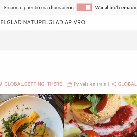
Emaon o prientiñ ma chomadenn
War al lec’h emaon
REL
GLAD NATUREL
GLAD AR VRO
GLOBAL.GETTING_THERE
J'y vais en train !
GLOBAL