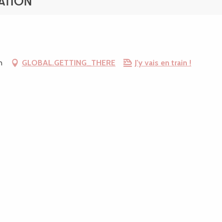
ATION
n
GLOBAL.GETTING_THERE
J'y vais en train !