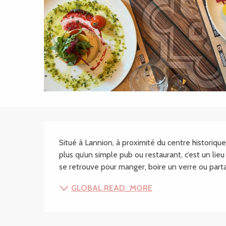
SECTIONS.TOURISM
Situé à Lannion, à proximité du centre historique
plus qu’un simple pub ou restaurant, c’est un lieu d
se retrouve pour manger, boire un verre ou parta
GLOBAL.READ_MORE