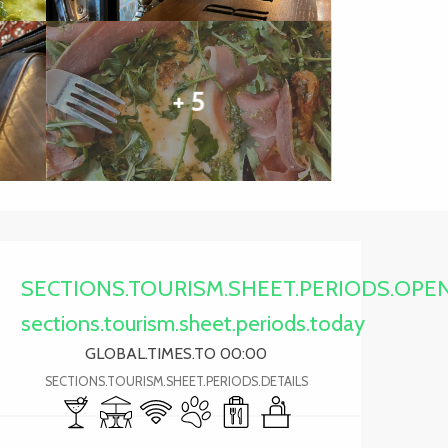
+ 5
Ouverture et coordonnée
SECTIONS.TOURISM.SHEET.PERIODS.OPE
sections.tourism.sheet.periods.today
GLOBAL.TIMES.TO 00:00
SECTIONS.TOURISM.SHEET.PERIODS.DETAILS
Bar / Buvette
Terrasse
WiFi
Animaux acceptés
Vente à emporter
Séminaires