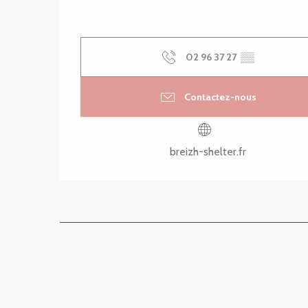
02 96 37 27
▒▒
Contactez-nous
breizh-shelter.fr