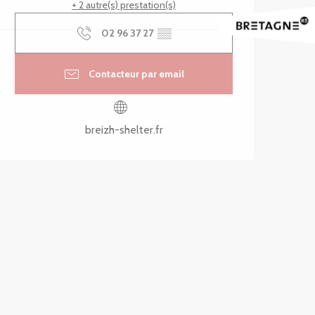
+ 2 autre(s) prestation(s)
02 96 37 27
▒▒
Contacteur par email
breizh-shelter.fr