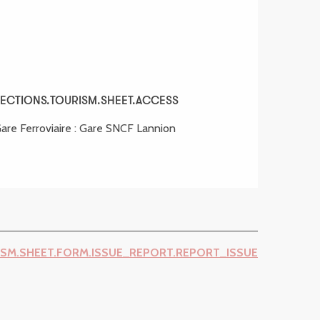
ECTIONS.TOURISM.SHEET.ACCESS
ECTIONS.TOURISM.SHEET.ACCESS
are Ferroviaire : Gare SNCF Lannion
ISM.SHEET.FORM.ISSUE_REPORT.REPORT_ISSUE