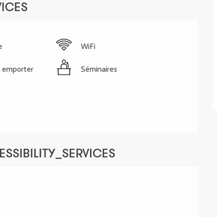
VICES
e
WiFi
 emporter
Séminaires
SSIBILITY_SERVICES