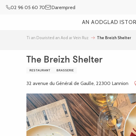
Aller
02 96 05 60 70
Darempred
au
contenu
AN AOD
GLAD ISTO
principal
Ti an Douristed an Aod ar Vein Ruz
The Breizh Shelter
The Breizh Shelter
RESTAURANT
BRASSERIE
32 avenue du Général de Gaulle, 22300 Lannion