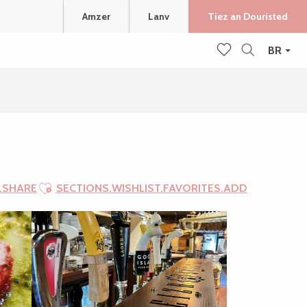
Amzer
Lanv
Tiez an Douristed
BR
Recherche
Voir les favoris
Ajouter aux favoris
.SHARE
SECTIONS.WISHLIST.FAVORITES.ADD