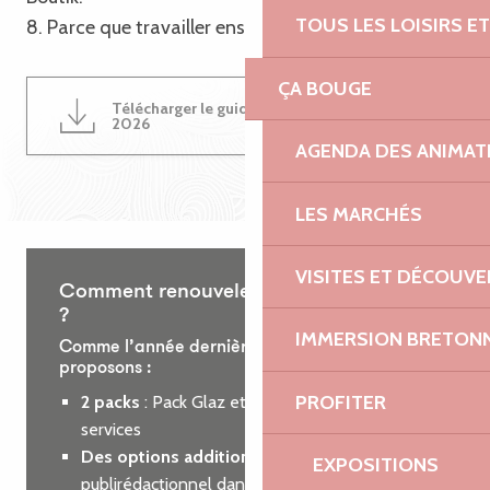
TOUS LES LOISIRS 
8. Parce que travailler ensemble est une évidence !
ÇA BOUGE
Télécharger le guide du partenariat
4MB
2026
AGENDA DES ANIMAT
LES MARCHÉS
VISITES ET DÉCOUV
Comment renouveler votre partenariat
?
IMMERSION BRETON
Comme l’année dernière, nous vous
proposons :
PROFITER
2 packs
: Pack Glaz et Pack Roz, incluant des
services
Des options additionnelles
: encart
EXPOSITIONS
publirédactionnel dans le guide des loisirs ou