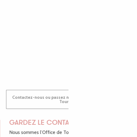
EMILIE
MARINE
ANTOINE
Contactez-nous ou passez nous voir dans nos Offices de
Tourisme
GARDEZ LE CONTACT !
Nous sommes l’Office de Tourisme Bretagne - Côte de