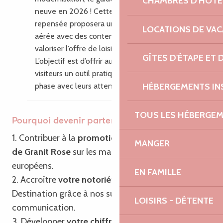
CHAMBRES D'HÔTE
neuve en 2026 ! Cette nouvelle édition
repensée proposera une mise en page plus
LOCATIONS DE VA
aérée avec des contenus enrichis pour
valoriser l’offre de loisirs du territoire.
GÎTES D'ÉTAPE ET
L’objectif est d’offrir aux habitants et aux
visiteurs un outil pratique, inspirant, en
HÉBERGEMENTS IN
phase avec leurs attentes.
TOUS LES HÉBERGE
Pourquoi devenir partenaire ?
1. Contribuer à la
promotion de Bretagne – Côte
MANGER
de Granit Rose
sur les marchés français et
européens.
EN FAMILLE
2. Accroître
votre notoriété
ainsi que celle de la
Destination grâce à nos supports de
LOISIRS - DÉTENTE
communication.
3. Développer
votre chiffre d’affaires
grâce à notre