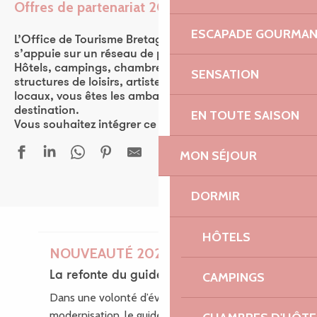
Offres de partenariat 2026
Ajouter aux favor
ESCAPADE GOURMA
L’Office de Tourisme Bretagne Côte de Granit Rose
s’appuie sur un réseau de plus de 570 partenaires.
Hôtels, campings, chambres d’hôtes, restaurants,
SENSATION
structures de loisirs, artistes, ou encore producteurs
locaux, vous êtes les ambassadeurs de la
destination.
EN TOUTE SAISON
Vous souhaitez intégrer ce réseau ? Rejoignez-nous !
MON SÉJOUR
DORMIR
HÔTELS
NOUVEAUTÉ 2026
La refonte du guide des loisirs
CAMPINGS
Dans une volonté d’évolution et de
modernisation, le guide des Loisirs fait peau