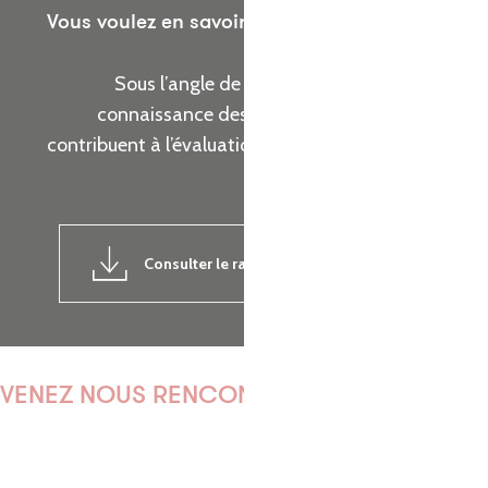
Vous voulez en savoir plus sur les actions de
l’Office de Tourisme ?
Sous l’angle de cinq thématiques, prenez
connaissance des indicateurs d’activité qui
contribuent à l’évaluation de la réalisation de nos
objectifs.
Consulter le rapport d'activité 2024
7MB
VENEZ NOUS RENCONTRER !