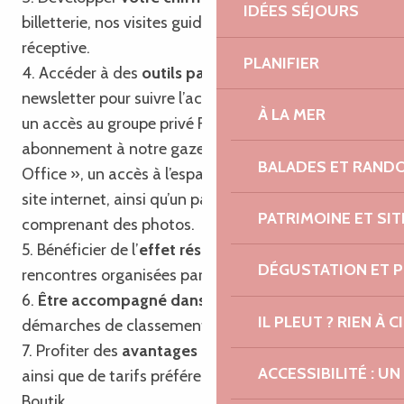
IDÉES SÉJOURS
billetterie, nos visites guidées et notre agence
réceptive.
PLANIFIER
4. Accéder à des
outils partagés
tels que notre
newsletter pour suivre l’actualité touristique locale,
À LA MER
un accès au groupe privé Facebook, un
abonnement à notre gazette « Trégor Post
BALADES ET RAND
Office », un accès à l’espace professionnel de notre
site internet, ainsi qu’un pack communication
PATRIMOINE ET SI
comprenant des photos.
5. Bénéficier de l’
effet réseau
en participant aux
DÉGUSTATION ET 
rencontres organisées par l’Office de Tourisme.
6.
Être accompagné dans vos projets
et
IL PLEUT ? RIEN À CI
démarches de classement et de labellisation.
7. Profiter des
avantages du passeport privilège
ACCESSIBILITÉ : 
ainsi que de tarifs préférentiels sur nos produits
Boutik.