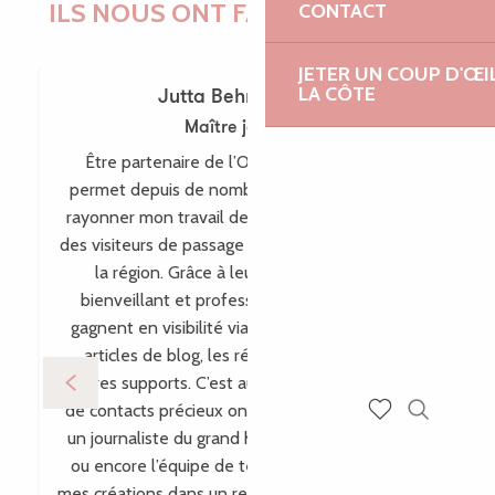
ILS NOUS ONT FAIT CONFIANCE !
CONTACT
JETER UN COUP D'ŒI
LA CÔTE
Jutta Behr-Schaeidt
Maître joaillière
Être partenaire de l’Office de Tourisme me
permet depuis de nombreuses années de faire
rayonner mon travail de maître-joaillière auprès
des visiteurs de passage comme des habitants de
la région. Grâce à leur accompagnement
bienveillant et professionnel, mes créations
gagnent en visibilité via leur site internet, leurs
articles de blog, les réseaux sociaux et bien
d’autres supports. C’est aussi par ce biais que plein
de contacts précieux ont vu le jour, comme avec
Recherch
un journaliste du grand hebdomadaire allemand
Voir les favoris
ou encore l’équipe de télévision WDR, incluant
mes créations dans un reportage pour l’émission «