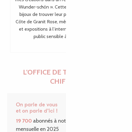
Wunder-schön ». Cette visibilité permet à mes
bijoux de trouver leur place bien au-delà de la
Côte de Granit Rose, même en dehors des salons
et expositions à l’international, en touchant un
public sensible à leur singularité.
L'OFFICE DE TOURISME EN
CHIFFRES
On parle de vous
et on parle d’ici !
19 700
abonnés à notre Newsletter
mensuelle en 2025