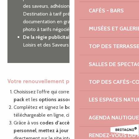
des saveurs, adhésion à Côtes d’Armor
CAFÉS - BARS
Destination à tarif préférentiel, commande de
documentation en grande quantité, shooting
MUSÉES ET GALERI
photo à tarifs négociés…
De la régie publicitaire
sur nos guides des
Loisirs et des Saveurs
TOP DES TERRASS
SALLES DE SPECTA
TOP DES CAFÉS-C
Votre renouvellement pas à pas
Choisissez l’offre qui correspond à vos besoins : le
LES ESPACES NATU
pack
et les
options associées
Complétez et signez le
bon de commande
,
téléchargeable en ligne, ci-dessous.
AGENDA NAUTIQUE
Grâce à vos
codes d’accès
à votre compte
personnel
,
mettez à jour vos informations
RENDEZ-VOUS DU 
directement sur le site internet via la plate-forme de