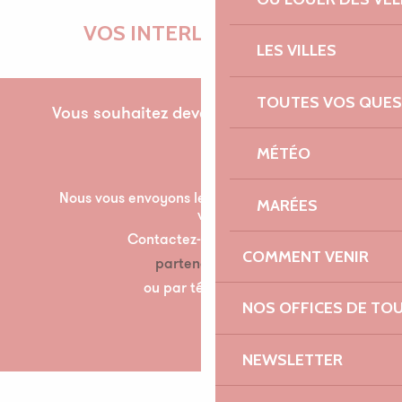
VOS INTERLOCUTRICES
LES VILLES
TOUTES VOS QUES
Vous souhaitez devenir partenaire pour la
première fois ?
MÉTÉO
Nous vous envoyons les documents nécessaire à
MARÉES
votre partenariat par mail.
Contactez-nous à l’adresse suivante :
COMMENT VENIR
partenariats@lannion-tregor.com
ou par téléphone au 07 86 04 60 30
NOS OFFICES DE TO
NEWSLETTER