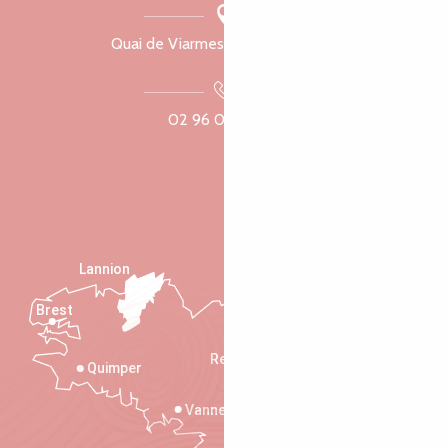
Quai de Viarmes, 22300 Lannion
02 96 05 60 70
Lannion
Brest
Saint-Malo
Rennes
Quimper
Vannes