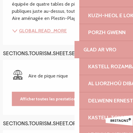
équipée de quatre tables de pique-nique. Toilettes 
publiques juste au-dessus, tout proche du cinéma. 
KUZH-HEOL E LO
Aire aménagée en Plestin-Plage en saison estivale.
GLOBAL.READ_MORE
PORZH GWENN
GLAD AR VRO
SECTIONS.TOURISM.SHEET.SERVICES
KASTELL ROZAM
Aire de pique nique
AL LIORZHOÙ DIB
Afficher toutes les prestations
DELWENN ERNEST
KASTELL TONKED
SECTIONS.TOURISM.SHEET.OPENINGS