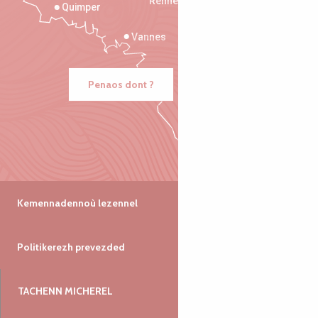
Rennes
Quimper
Vannes
Penaos dont ?
Kemennadennoù lezennel
Politikerezh prevezded
TACHENN MICHEREL