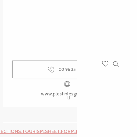
02 96 35 62
▒▒
Recherch
Voir les favoris
www.plestinlesgreves.bzh
SECTIONS.TOURISM.SHEET.FORM.ISSUE_REPORT.REPORT_I