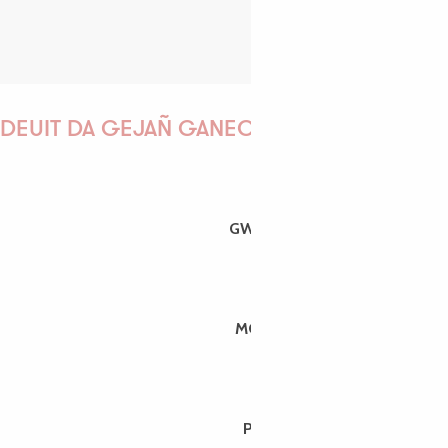
DEUIT DA GEJAÑ GANEOMP !
GWENAËLLE
MORGANE
PAULINE