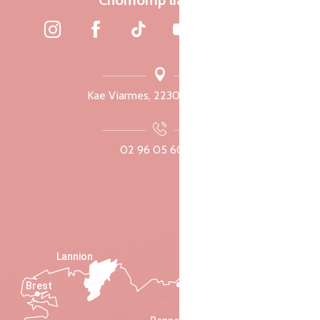
Chomomp liammet
Kae Viarmes, 22300 Lannuon
02 96 05 60 70
Lannion
Brest
Saint-Malo