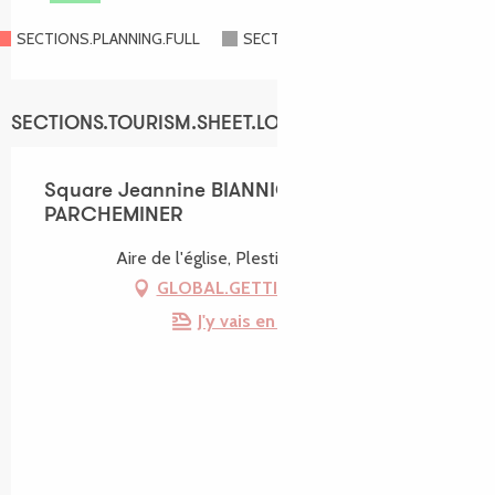
SECTIONS.PLANNING.FULL
SECTIONS.PLANNING.CLOSED
SECTIONS.TOURISM.SHEET.LOCATION
Square Jeannine BIANNIC et Eugénie
PARCHEMINER
Aire de l'église, Plestin-les-Grèves
GLOBAL.GETTING_THERE
J'y vais en train !