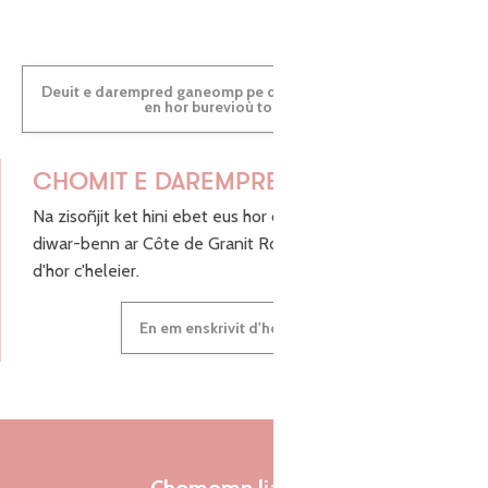
Deuit e darempred ganeomp pe deuit da welet ac'hanomp
en hor burevioù touristerezh
CHOMIT E DAREMPRED !
Na zisoñjit ket hini ebet eus hor c'hinnigoù mat ha keleier
diwar-benn ar Côte de Granit Rose, enskrivit hoc'h anv
d'hor c'heleier.
En em enskrivit d'hor c'heleier