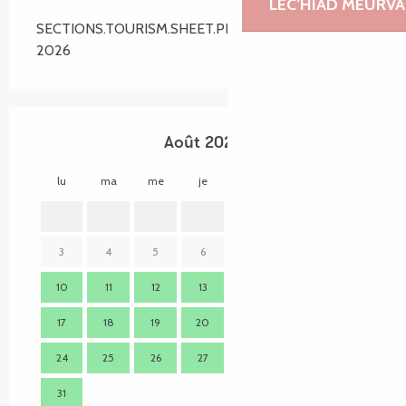
LEC’HIAD MEURVA
SECTIONS.TOURISM.SHEET.PERIODS.ALL_YEAR
2026
Août 2026
lu
ma
me
je
ve
sa
di
lu
1
2
3
4
5
6
7
8
9
7
10
11
12
13
14
15
16
14
17
18
19
20
21
22
23
21
24
25
26
27
28
29
30
28
31