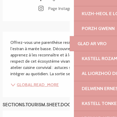
Page Instagram
KUZH-HEOL E 
PORZH GWENN
SECTIONS.TOURISM.SHEET.DESCRIPTION
Offrez-vous une parenthèse ressourçante sur 
GLAD AR VRO
l'estran à marée basse. Découvrez les algues, 
apprenez à les reconnaître et à les cueillir dans le 
KASTELL ROZA
respect de cet écosystème vivant. Puis, place à un 
atelier cuisine convivial : astuces simples pour les 
AL LIORZHOÙ D
intégrer au quotidien. La sortie se termine par une...
GLOBAL.READ_MORE
DELWENN ERNE
KASTELL TONK
SECTIONS.TOURISM.SHEET.DOCUMENTATION