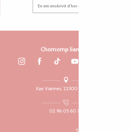
En em enskrivit d'hor c'heleier
Chomomp liammet
Kae Viarmes, 22300 Lannuon
02 96 05 60 70