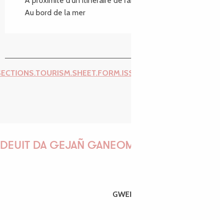
A proximité d'un itinéraire de randonnée
Au bord de la mer
SECTIONS.TOURISM.SHEET.FORM.ISSUE_REPORT.REPORT_I
DEUIT DA GEJAÑ GANEOMP !
GWENAËLLE