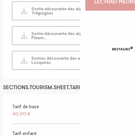
LEC’HIAD MEUR
Sortie découverte des algues à Trévou
Tréguignec
Sortie découverte des algues à Landrellec
Pleum...
Sorties découverte des algues à
Locquirec
SECTIONS.TOURISM.SHEET.TARIFFS.TARIFFS
Tarif de base
40,00 €
Tarif enfant