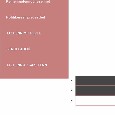
Kemennadennoù lezennel
Politikerezh prevezded
TACHENN MICHEREL
STROLLADOÙ
TACHENN AR GAZETENN