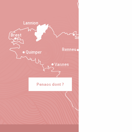
Lannion
Brest
Saint-Malo
Rennes
Quimper
Vannes
Penaos dont ?