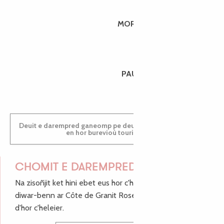
MORGANE
PAULINE
Deuit e darempred ganeomp pe deuit da welet ac'hanomp
en hor burevioù touristerezh
CHOMIT E DAREMPRED !
Na zisoñjit ket hini ebet eus hor c'hinnigoù mat ha keleier
diwar-benn ar Côte de Granit Rose, enskrivit hoc'h anv
d'hor c'heleier.