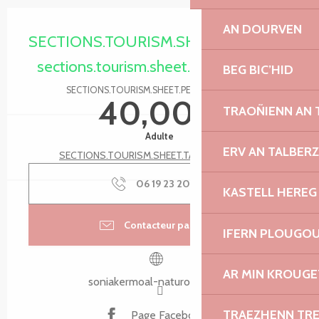
Ouverture et coordonnées
AN DOURVEN
SECTIONS.TOURISM.SHEET.PERIODS.HA
sections.tourism.sheet.periods.today
BEG BIC’HID
SECTIONS.TOURISM.SHEET.PERIODS.DETAILS
40,00 €
TRAOÑIENN AN
Adulte
ERV AN TALBER
SECTIONS.TOURISM.SHEET.TARIFFS.SEE_ALL
06 19 23 20
▒▒
KASTELL HEREG
Contacteur par email
IFERN PLOUGO
AR MIN KROUGE
soniakermoal-naturopathie.fr
TRAEZHENN TR
Page Facebook