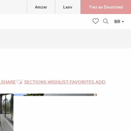
Amzer
Lanv
Tiez an Douristed
BR
Recherche
Voir les favoris
Ajouter aux favoris
.SHARE
SECTIONS.WISHLIST.FAVORITES.ADD