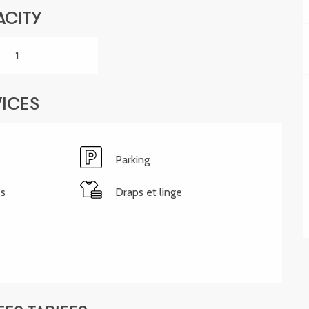
ACITY
1
VICES
Parking
es
Draps et linge