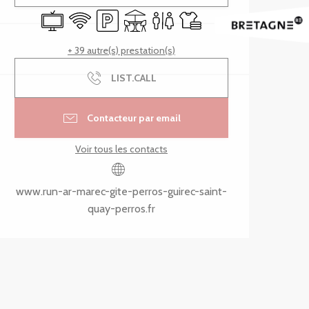
Télévision
WiFi
Parking
Terrasse
Toilettes
Draps et linge
+ 39 autre(s) prestation(s)
LIST.CALL
Contacteur par email
Voir tous les contacts
www.run-ar-marec-gite-perros-guirec-saint-
quay-perros.fr