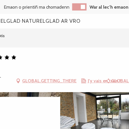
Emaon o prientiñ ma chomadenn
War al lec’h emaon
REL
GLAD NATUREL
GLAD AR VRO
tis
-
GLOBAL.GETTING_THERE
J'y vais en train !
GLOBAL