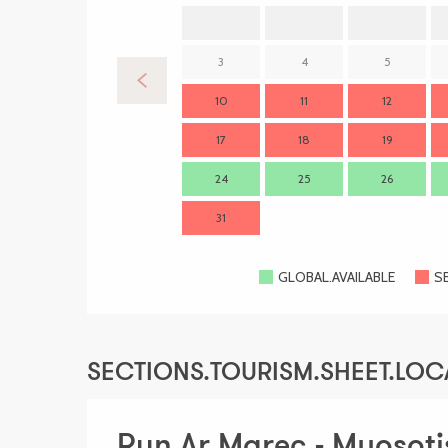
3
4
5
10
11
12
17
18
19
24
25
26
31
GLOBAL.AVAILABLE
S
SECTIONS.TOURISM.SHEET.LOC
Run Ar Marec - Myosoti