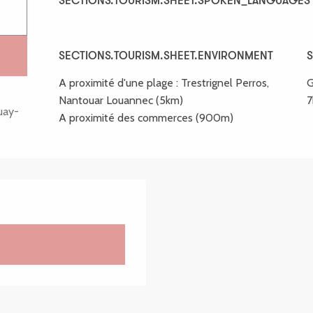
SECTIONS.TOURISM.SHEET.SPOKEN_LANGUAGES
SECTIONS.TOURISM.SHEET.SPOKEN_LANGUAGES
SECTIONS.TOURISM.SHEET.ENVIRONMENT
SECTIONS.TOURISM.SHEET.ENVIRONMENT
S
S
A proximité d'une plage :
Trestrignel Perros,
G
Nantouar Louannec
(5km)
uay-
A proximité des commerces
(900m)