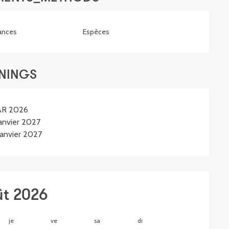
ances
Espèces
ENINGS
AR 2026
nvier 2027
anvier 2027
ût 2026
je
ve
sa
di
lu
m