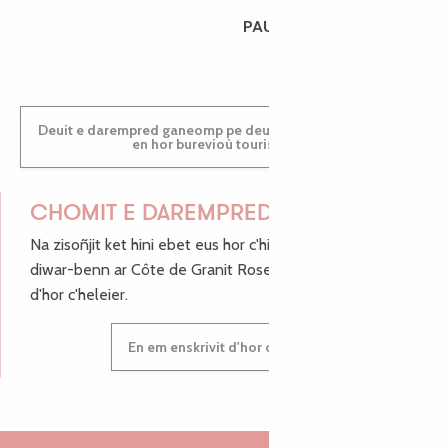
PAULINE
Deuit e darempred ganeomp pe deuit da welet ac'hanomp
en hor burevioù touristerezh
CHOMIT E DAREMPRED !
Na zisoñjit ket hini ebet eus hor c'hinnigoù mat ha keleier
diwar-benn ar Côte de Granit Rose, enskrivit hoc'h anv
d'hor c'heleier.
En em enskrivit d'hor c'heleier