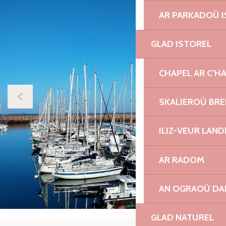
AR PARKADOÙ I
GLAD ISTOREL
CHAPEL AR C’H
SKALIEROÙ BRE
ILIZ-VEUR LAN
AR RADOM
AN OGRAOÙ DA
GLAD NATUREL