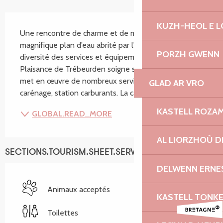
SECTIONS.TOURISM.SHEET.DESCRIPTION
KUZH-HEOL E 
Une rencontre de charme et de modernité ! Avec son 
magnifique plan d’eau abrité par l’île Milliau, la 
PORZH GWENN
diversité des services et équipements, le Port de 
Plaisance de Trébeurden soigne son accueil. Le port 
met en œuvre de nombreux services : manutention, 
GLAD AR VRO
carénage, station carburants. La capitainerie...
KASTELL ROZA
GLOBAL.READ_MORE
AL LIORZHOÙ D
SECTIONS.TOURISM.SHEET.SERVICES
DELWENN ERNE
Animaux acceptés
KASTELL TONK
Toilettes