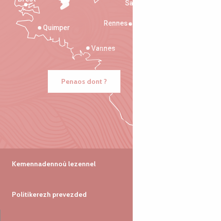
Saint-Malo
Rennes
Quimper
Vannes
Penaos dont ?
Kemennadennoù lezennel
Politikerezh prevezded