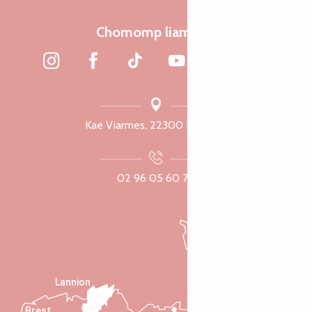
Chomomp liammet
Kae Viarmes, 22300 Lannuon
02 96 05 60 70
Lannion
Brest