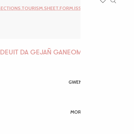
Recherch
SECTIONS.TOURISM.SHEET.FORM.ISSUE_REPORT.REPORT_I
Voir les favoris
DEUIT DA GEJAÑ GANEOMP !
GWENAËLLE
MORGANE