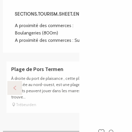
SECTIONS.TOURISM.SHEET.ENVIRONMENT
SECTIONS.TOURISM.SHEET.ENVIRONMENT
A proximité des commerces :
Boulangeries
(800m)
A proximité des commerces :
Supermarché
(1.8km)
Plage de Pors Termen
À droite du port de plaisance , cette plage de sable fin
exposée au nord-ouest, est une plage familiale où les
enfants peuvent jouer dans les marres à marée basse. On y
trouve...
Trébeurden