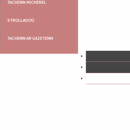
TACHENN MICHEREL
STROLLADOÙ
TACHENN AR GAZETENN