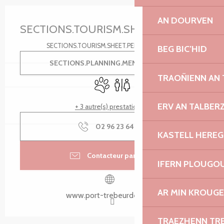
Ouverture et coordonnées
AN DOURVEN
SECTIONS.TOURISM.SHEET.PERIODS.U
SECTIONS.TOURISM.SHEET.PERIODS.DETAILS
BEG BIC’HID
SECTIONS.PLANNING.MENU.ORDER
TRAOÑIENN AN
Animaux acceptés
Toilettes
ERV AN TALBER
+ 3 autre(s) prestation(s)
02 96 23 64
▒▒
KASTELL HEREG
Contacteur par email
IFERN PLOUGO
AR MIN KROUGE
www.port-trebeurden.com
TRAEZHENN TR