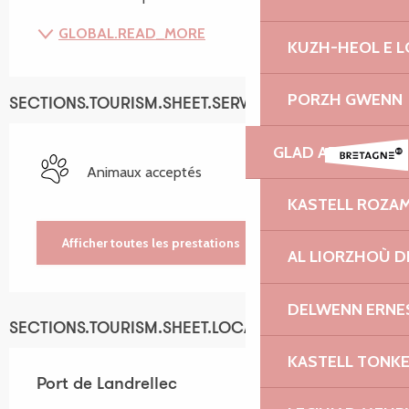
GLOBAL.READ_MORE
KUZH-HEOL E 
PORZH GWENN
SECTIONS.TOURISM.SHEET.SERVICES
GLAD AR VRO
Animaux acceptés
KASTELL ROZA
Afficher toutes les prestations
AL LIORZHOÙ D
DELWENN ERNE
SECTIONS.TOURISM.SHEET.LOCATION
KASTELL TONK
Port de Landrellec