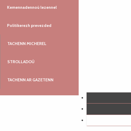
Kemennadennoù lezennel
Politikerezh prevezded
TACHENN MICHEREL
STROLLADOÙ
TACHENN AR GAZETENN