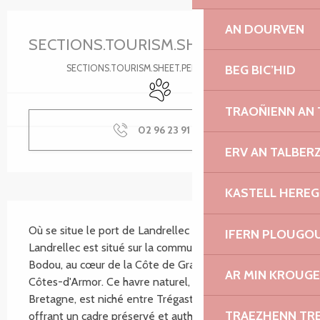
Ouverture et coordonnées
AN DOURVEN
SECTIONS.TOURISM.SHEET.PERIODS.U
BEG BIC’HID
SECTIONS.TOURISM.SHEET.PERIODS.DETAILS
Animaux acceptés
TRAOÑIENN AN
02 96 23 91
▒▒
ERV AN TALBER
KASTELL HEREG
SECTIONS.TOURISM.SHEET.DESCRIPTION
Où se situe le port de Landrellec ? Le port de 
IFERN PLOUGO
Landrellec est situé sur la commune de Pleumeur-
Bodou, au cœur de la Côte de Granit Rose, dans les 
AR MIN KROUGE
Côtes-d'Armor. Ce havre naturel, typique de la 
Bretagne, est niché entre Trégastel et l'Île-Grande, 
TRAEZHENN TR
offrant un cadre préservé et authentique aux...