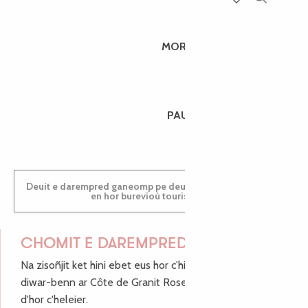
Recherch
Voir les favoris
MORGANE
PAULINE
Deuit e darempred ganeomp pe deuit da welet ac'hanomp
en hor burevioù touristerezh
CHOMIT E DAREMPRED !
Na zisoñjit ket hini ebet eus hor c'hinnigoù mat ha keleier
diwar-benn ar Côte de Granit Rose, enskrivit hoc'h anv
d'hor c'heleier.