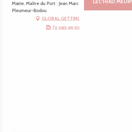
LEC’HIAD MEUR
Mairie, Maître du Port : Jean Marc Le Hir, 22560
Pleumeur-Bodou
GLOBAL.GETTING_THERE
J'y vais en train !