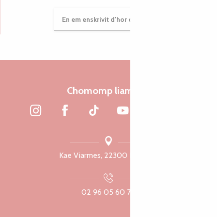
En em enskrivit d'hor c'heleier
Chomomp liammet
Kae Viarmes, 22300 Lannuon
02 96 05 60 70