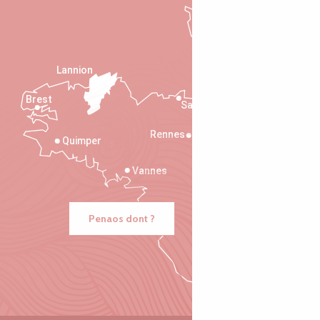
Lannion
Brest
Saint-Malo
Rennes
Quimper
Vannes
Penaos dont ?