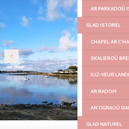
AR PARKADOÙ I
GLAD ISTOREL
CHAPEL AR C’H
SKALIEROÙ BRE
ILIZ-VEUR LAN
AR RADOM
AN OGRAOÙ DA
GLAD NATUREL