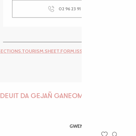
02 96 23 91
▒▒
SECTIONS.TOURISM.SHEET.FORM.ISSUE_REPORT.REPORT_I
DEUIT DA GEJAÑ GANEOMP !
GWENAËLLE