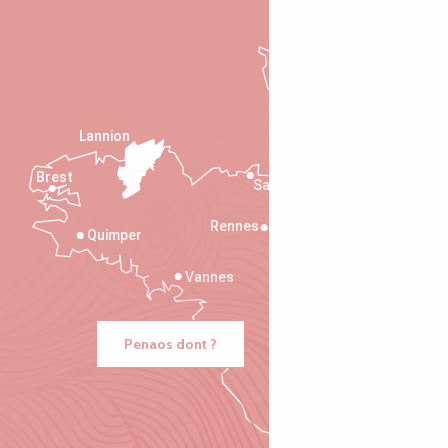
Lannion
Brest
Saint-Malo
Rennes
Quimper
Vannes
Penaos dont ?