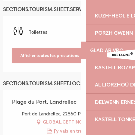
SECTIONS.TOURISM.SHEET.SERVICES
KUZH-HEOL E 
Toilettes
PORZH GWENN
GLAD AR VRO
Afficher toutes les prestations
KASTELL ROZA
SECTIONS.TOURISM.SHEET.LOCATION
AL LIORZHOÙ D
DELWENN ERNE
Plage du Port, Landrellec
Port de Landrellec, 22560 Pleumeur-Bodou
KASTELL TONK
GLOBAL.GETTING_THERE
J'y vais en train !