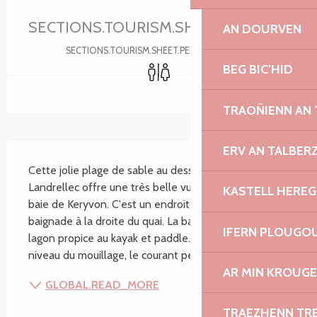
Ouverture et coordonnées
SECTIONS.TOURISM.SHEET.PERIODS.U
AN DOURVEN
SECTIONS.TOURISM.SHEET.PERIODS.DETAILS
Toilettes
BEG BIC’HID
TRAOÑIENN AN
SECTIONS.TOURISM.SHEET.DESCRIPTION
ERV AN TALBER
Cette jolie plage de sable au dessus du mouillage de 
Landrellec offre une très belle vue sur les îlots de la 
KASTELL HEREG
baie de Keryvon. C'est un endroit idéal pour la 
baignade à la droite du quai. La baie forme un petit 
IFERN PLOUGO
lagon propice au kayak et paddle. Attention au 
niveau du mouillage, le courant peut-être...
AR MIN KROUGE
GLOBAL.READ_MORE
TRAEZHENN TR