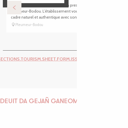
Le Camping Liberté se situe sur la presqu’ile de Landrellec à
Pleumeur-Bodou. L’établissement vous accueille dans un
cadre naturel et authentique avec son accès direct à la...
Pleumeur-Bodou
SECTIONS.TOURISM.SHEET.FORM.ISSUE_REPORT.REPORT_I
DEUIT DA GEJAÑ GANEOMP !