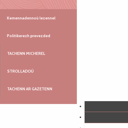
Kemennadennoù lezennel
Politikerezh prevezded
TACHENN MICHEREL
STROLLADOÙ
TACHENN AR GAZETENN