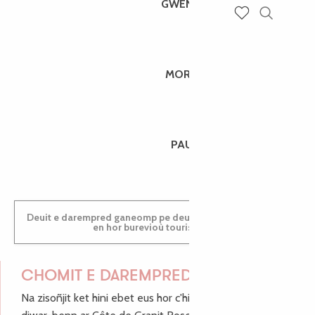
GWENAËLLE
Recherch
Voir les favoris
MORGANE
PAULINE
Deuit e darempred ganeomp pe deuit da welet ac'hanomp
en hor burevioù touristerezh
CHOMIT E DAREMPRED !
Na zisoñjit ket hini ebet eus hor c'hinnigoù mat ha keleier