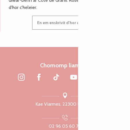
diwar-benn ar Côte de Granit Rose, enskrivit hoc'h anv
d'hor c'heleier.
En em enskrivit d'hor c'heleier
Chomomp liammet
Kae Viarmes, 22300 Lannuon
02 96 05 60 70