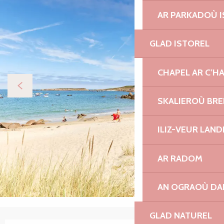
AR PARKADOÙ I
GLAD ISTOREL
CHAPEL AR C’H
SKALIEROÙ BRE
ILIZ-VEUR LAN
AR RADOM
AN OGRAOÙ DA
GLAD NATUREL