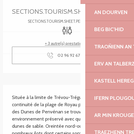
Ouverture et coordonnées
SECTIONS.TOURISM.SHEET.PERIODS.U
AN DOURVEN
SECTIONS.TOURISM.SHEET.PERIODS.DETAILS
Toilettes
BEG BIC’HID
+ 3 autre(s) prestation(s)
TRAOÑIENN AN
02 96 92 67
▒▒
ERV AN TALBER
KASTELL HEREG
SECTIONS.TOURISM.SHEET.DESCRIPTION
Située à la limite de Trévou-Tréguignec et dans la 
IFERN PLOUGO
continuité de la plage de Royau par le GR34, la plage 
des Dunes de Penvénan se trouve dans un 
AR MIN KROUGE
environnement préservé avec quelques petites 
dunes de sable. Oreintée nord-ouest, on y trouve de 
TRAEZHENN TR
nombreux ilots dont certains sont accessibles à 