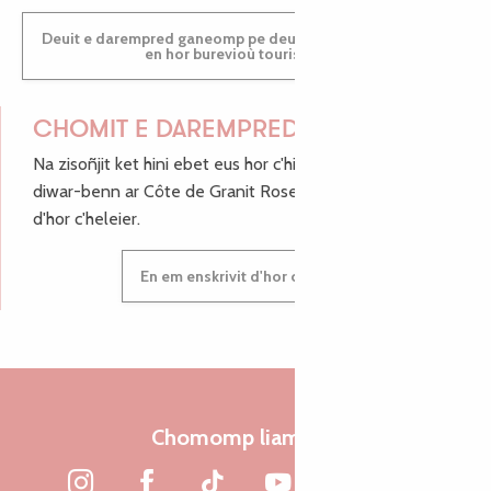
Deuit e darempred ganeomp pe deuit da welet ac'hanomp
en hor burevioù touristerezh
CHOMIT E DAREMPRED !
Na zisoñjit ket hini ebet eus hor c'hinnigoù mat ha keleier
diwar-benn ar Côte de Granit Rose, enskrivit hoc'h anv
d'hor c'heleier.
En em enskrivit d'hor c'heleier
Chomomp liammet