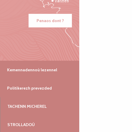
Vannes
Penaos dont ?
Kemennadennoù lezennel
Politikerezh prevezded
TACHENN MICHEREL
STROLLADOÙ