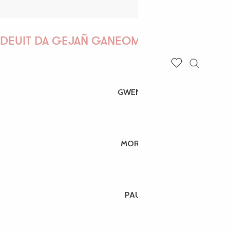
DEUIT DA GEJAÑ GANEOMP !
Recherch
Voir les favoris
GWENAËLLE
MORGANE
PAULINE