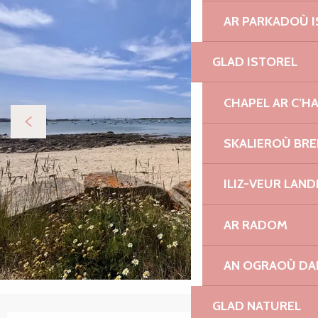
AR PARKADOÙ I
GLAD ISTOREL
CHAPEL AR C’H
SKALIEROÙ BRE
ILIZ-VEUR LAN
AR RADOM
AN OGRAOÙ DA
GLAD NATUREL