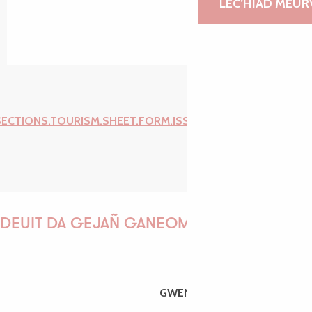
LEC’HIAD MEUR
SECTIONS.TOURISM.SHEET.FORM.ISSUE_REPORT.REPORT_I
DEUIT DA GEJAÑ GANEOMP !
GWENAËLLE