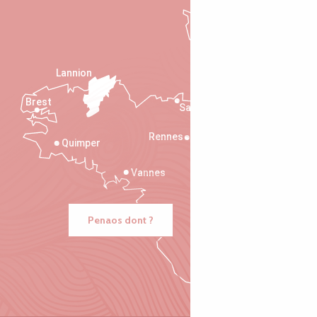
Lannion
Brest
Saint-Malo
Rennes
Quimper
Vannes
Penaos dont ?