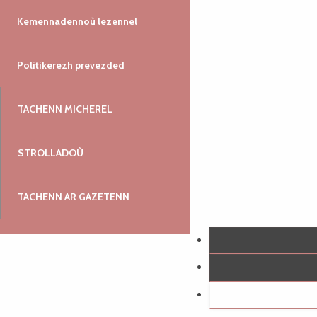
Kemennadennoù lezennel
Politikerezh prevezded
TACHENN MICHEREL
STROLLADOÙ
TACHENN AR GAZETENN