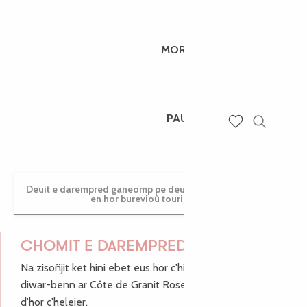
MORGANE
PAULINE
Recherch
Voir les favoris
Deuit e darempred ganeomp pe deuit da welet ac'hanomp
en hor burevioù touristerezh
CHOMIT E DAREMPRED !
Na zisoñjit ket hini ebet eus hor c'hinnigoù mat ha keleier
diwar-benn ar Côte de Granit Rose, enskrivit hoc'h anv
d'hor c'heleier.