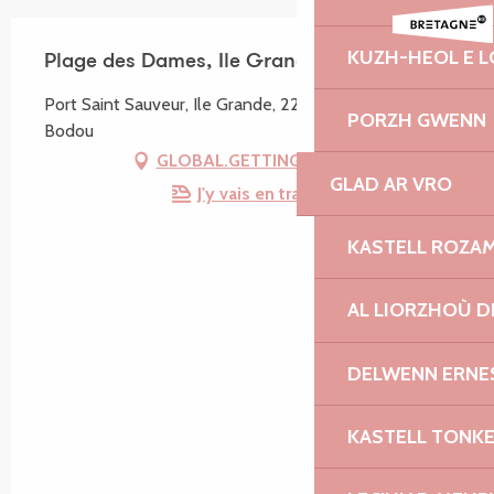
KUZH-HEOL E 
Plage des Dames, Ile Grande
Port Saint Sauveur, Ile Grande, 22560 Pleumeur-
PORZH GWENN
Bodou
GLOBAL.GETTING_THERE
GLAD AR VRO
J'y vais en train !
KASTELL ROZA
AL LIORZHOÙ D
DELWENN ERNE
KASTELL TONK