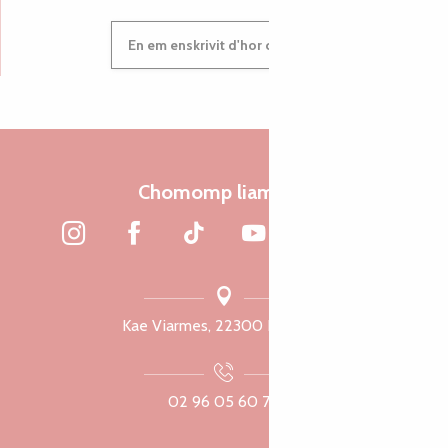
En em enskrivit d'hor c'heleier
Chomomp liammet
Kae Viarmes, 22300 Lannuon
02 96 05 60 70