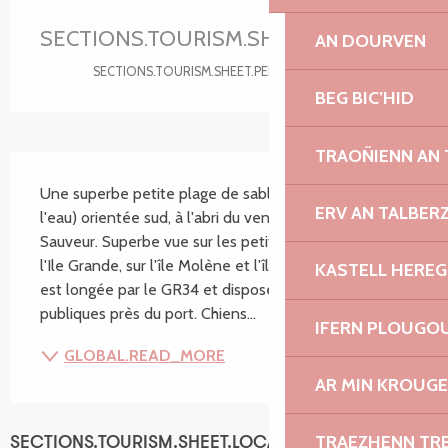
Ouverture et coordonnées
SECTIONS.TOURISM.SHEET.PERIODS.U
AN DOURVEN
SECTIONS.TOURISM.SHEET.PERIODS.DETAILS
BEG BIC’HID
TRAOÑIENN AN
SECTIONS.TOURISM.SHEET.DESCRIPTION
Une superbe petite plage de sable et rocher (accès à 
ERV AN TALBER
l'eau) orientée sud, à l'abri du vent près du Port Saint 
Sauveur. Superbe vue sur les petits îlots qui bordent 
l'Ile Grande, sur l'île Molène et l'île Milliau. La plage 
KASTELL HEREG
est longée par le GR34 et dispose de toilettes 
publiques près du port. Chiens...
IFERN PLOUGO
GLOBAL.READ_MORE
AR MIN KROUGE
TRAEZHENN TR
SECTIONS.TOURISM.SHEET.LOCATION