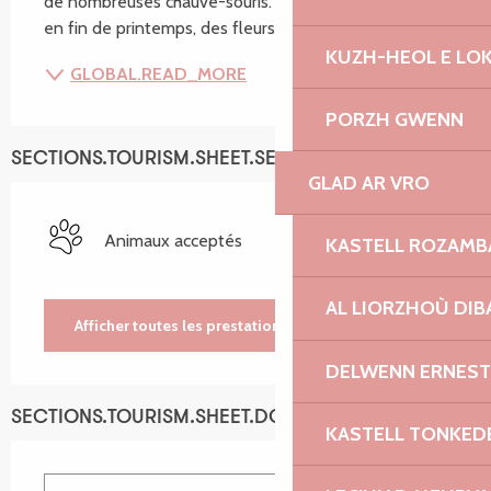
de nombreuses chauve-souris. Ses eaux se couvrent, 
en fin de printemps, des fleurs blanches de la...
KUZH-HEOL E LO
GLOBAL.READ_MORE
PORZH GWENN
SECTIONS.TOURISM.SHEET.SERVICES
GLAD AR VRO
Animaux acceptés
KASTELL ROZAM
AL LIORZHOÙ DIB
Afficher toutes les prestations
DELWENN ERNEST
SECTIONS.TOURISM.SHEET.DOCUMENTATION
KASTELL TONKED