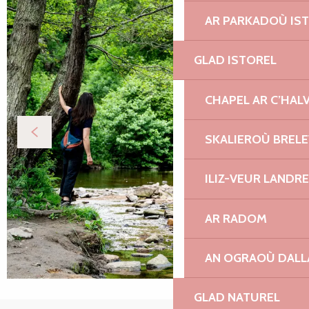
AR PARKADOÙ IS
GLAD ISTOREL
CHAPEL AR C’HAL
SKALIEROÙ BREL
ILIZ-VEUR LANDR
AR RADOM
AN OGRAOÙ DAL
GLAD NATUREL