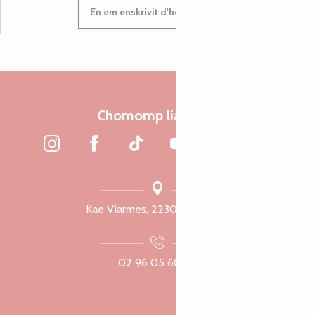
En em enskrivit d'hor c'heleier
Chomomp liammet
Kae Viarmes, 22300 Lannuon
02 96 05 60 70