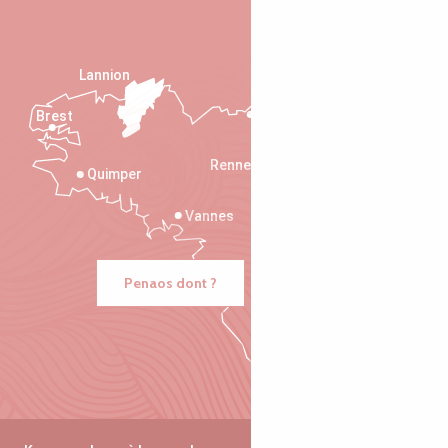
Lannion
Brest
Saint-Malo
Rennes
Quimper
Vannes
Penaos dont ?