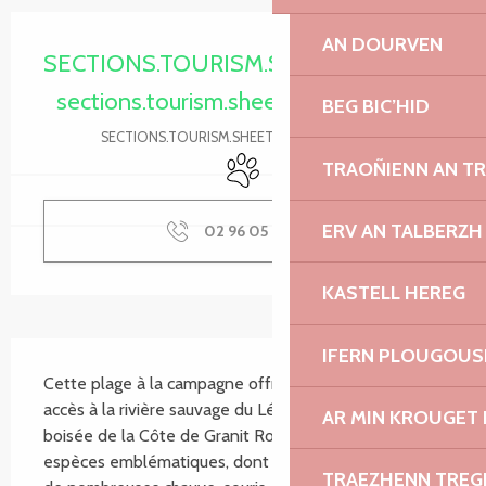
Ouverture et coordonnées
AN DOURVEN
SECTIONS.TOURISM.SHEET.PERIODS.O
sections.tourism.sheet.periods.today
BEG BIC’HID
SECTIONS.TOURISM.SHEET.PERIODS.DETAILS
Animaux acceptés
TRAOÑIENN AN T
ERV AN TALBERZH
02 96 05 60
▒▒
KASTELL HEREG
SECTIONS.TOURISM.SHEET.DESCRIPTION
IFERN PLOUGOUS
Cette plage à la campagne offre un des plus facile 
accès à la rivière sauvage du Léguer. Cette vallée 
AR MIN KROUGET 
boisée de la Côte de Granit Rose héberge des 
espèces emblématiques, dont la Loutre d’Europe et 
TRAEZHENN TRE