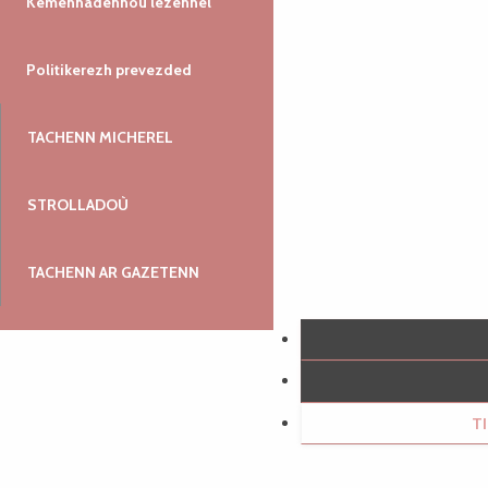
Kemennadennoù lezennel
Politikerezh prevezded
TACHENN MICHEREL
STROLLADOÙ
TACHENN AR GAZETENN