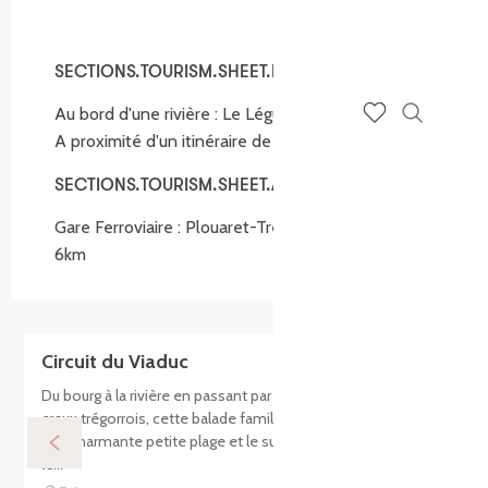
SECTIONS.TOURISM.SHEET.ENVIRONMENT
SECTIONS.TOURISM.SHEET.ENVIRONMENT
Au bord d'une rivière :
Le Léguer
Recherch
A proximité d'un itinéraire de randonnée :
GR 34A
Voir les favoris
SECTIONS.TOURISM.SHEET.ACCESS
SECTIONS.TOURISM.SHEET.ACCESS
Gare Ferroviaire : Plouaret-Trégor GLOBAL.AT
6km
Circuit du Viaduc
Du bourg à la rivière en passant par les fameux chemins
creux trégorrois, cette balade familiale vous entraîne vers
une charmante petite plage et le surprenant passage sous
le...