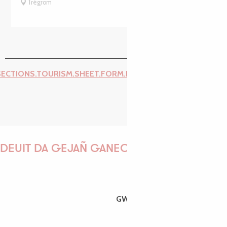
Trégrom
SECTIONS.TOURISM.SHEET.FORM.ISSUE_REPORT.REPORT_I
DEUIT DA GEJAÑ GANEOMP !
GWENAËLLE