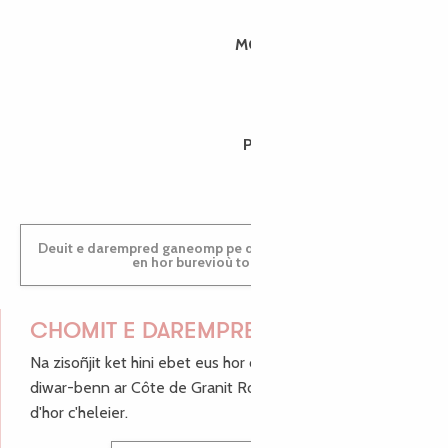
MORGANE
PAULINE
Deuit e darempred ganeomp pe deuit da welet ac'hanomp
en hor burevioù touristerezh
CHOMIT E DAREMPRED !
Na zisoñjit ket hini ebet eus hor c'hinnigoù mat ha keleier
diwar-benn ar Côte de Granit Rose, enskrivit hoc'h anv
d'hor c'heleier.