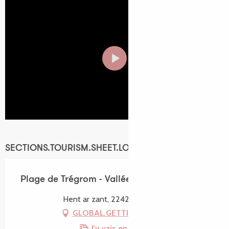
SECTIONS.TOURISM.SHEET.LOCATION
Plage de Trégrom - Vallée du Léguer
Hent ar zant, 22420 Trégrom
GLOBAL.GETTING_THERE
J'y vais en train !