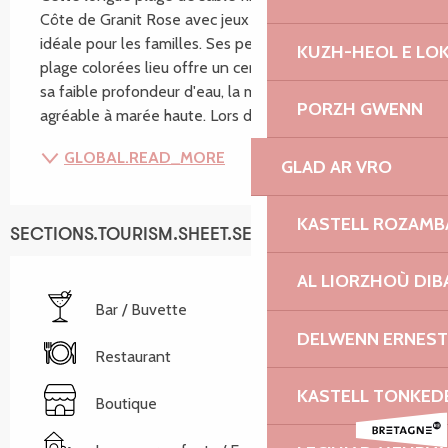
Côte de Granit Rose avec jeux pour enfants est 
idéale pour les familles. Ses petites cabanes de 
KUZH-HEOL E LO
plage colorées lieu offre un certain charme. Grâce à 
sa faible profondeur d'eau, la mer y est chaude et 
PORZH GWENN
agréable à marée haute. Lors des journées plus...
GLOBAL.READ_MORE
GLAD AR VRO
KASTELL ROZAM
SECTIONS.TOURISM.SHEET.SERVICES
AL LIORZHOÙ DIB
Bar / Buvette
DELWENN ERNEST
Restaurant
KASTELL TONKED
Boutique