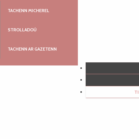
TACHENN MICHEREL
STROLLADOÙ
TACHENN AR GAZETENN