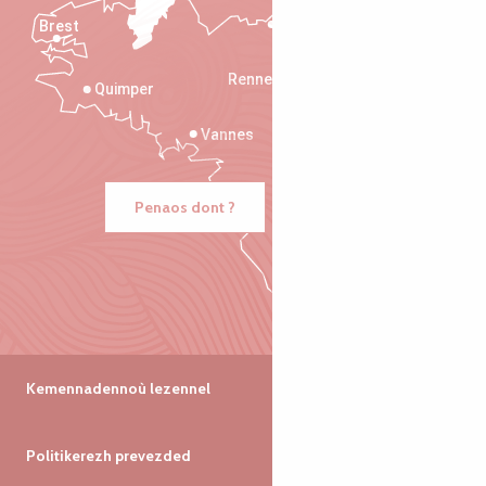
Brest
Saint-Malo
Rennes
Quimper
Vannes
Penaos dont ?
Kemennadennoù lezennel
Politikerezh prevezded