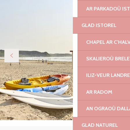
AR PARKADOÙ IS
GLAD ISTOREL
CHAPEL AR C’HAL
SKALIEROÙ BREL
ILIZ-VEUR LANDR
AR RADOM
AN OGRAOÙ DAL
GLAD NATUREL