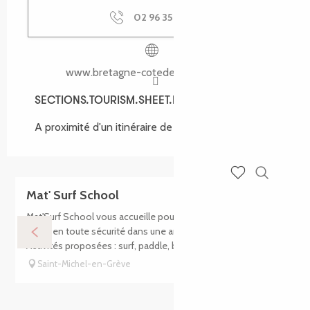
02 96 35 61
▒▒
www.bretagne-cotedegranitrose.com
SECTIONS.TOURISM.SHEET.ENVIRONMENT
SECTIONS.TOURISM.SHEET.ENVIRONMENT
A proximité d'un itinéraire de randonnée :
GR34
Recherch
Voir les favoris
Mat' Surf School
Mat'Surf School vous accueille pour découvrir les sports de
glisse en toute sécurité dans une ambiance conviviale.
Activités proposées : surf, paddle, bodyboard. L'itinérance...
Saint-Michel-en-Grève