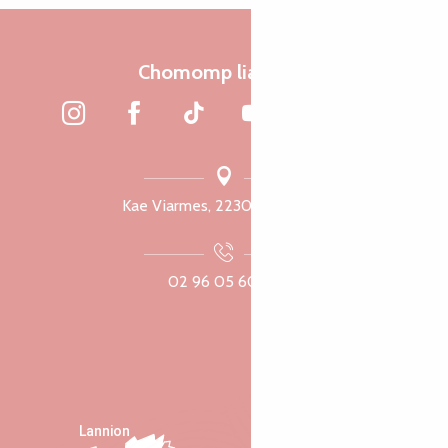
Chomomp liammet
Kae Viarmes, 22300 Lannuon
02 96 05 60 70
Lannion