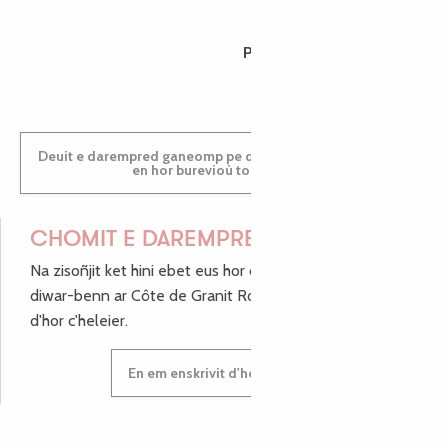
PAULINE
Deuit e darempred ganeomp pe deuit da welet ac'hanomp
en hor burevioù touristerezh
CHOMIT E DAREMPRED !
Na zisoñjit ket hini ebet eus hor c'hinnigoù mat ha keleier
diwar-benn ar Côte de Granit Rose, enskrivit hoc'h anv
d'hor c'heleier.
En em enskrivit d'hor c'heleier