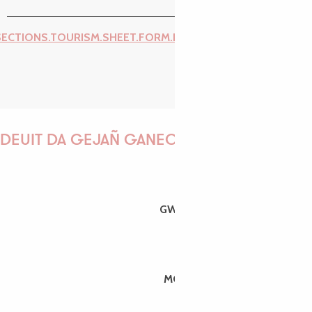
SECTIONS.TOURISM.SHEET.FORM.ISSUE_REPORT.REPORT_I
DEUIT DA GEJAÑ GANEOMP !
GWENAËLLE
MORGANE