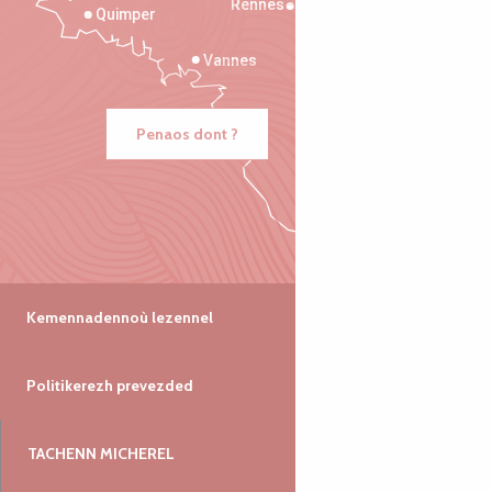
Rennes
Quimper
Vannes
Penaos dont ?
Kemennadennoù lezennel
Politikerezh prevezded
TACHENN MICHEREL