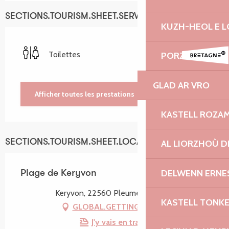
SECTIONS.TOURISM.SHEET.SERVICES
KUZH-HEOL E 
Toilettes
PORZH GWENN
GLAD AR VRO
Afficher toutes les prestations
KASTELL ROZA
SECTIONS.TOURISM.SHEET.LOCATION
AL LIORZHOÙ D
DELWENN ERNE
Plage de Keryvon
Keryvon, 22560 Pleumeur-Bodou
KASTELL TONK
GLOBAL.GETTING_THERE
J'y vais en train !