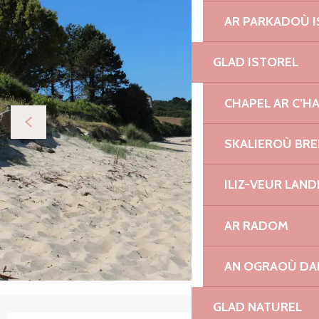
AR PARKADOÙ I
GLAD ISTOREL
CHAPEL AR C’H
SKALIEROÙ BRE
ILIZ-VEUR LAN
AR RADOM
AN OGRAOÙ DA
GLAD NATUREL