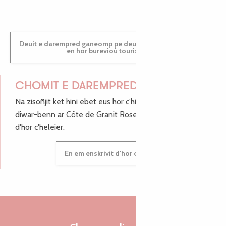
Deuit e darempred ganeomp pe deuit da welet ac'hanomp
en hor burevioù touristerezh
CHOMIT E DAREMPRED !
Na zisoñjit ket hini ebet eus hor c'hinnigoù mat ha keleier
diwar-benn ar Côte de Granit Rose, enskrivit hoc'h anv
d'hor c'heleier.
En em enskrivit d'hor c'heleier