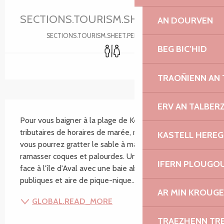
Ouverture et coordonnées
SECTIONS.TOURISM.SHEET.PERIODS.U
AN DOURVEN
SECTIONS.TOURISM.SHEET.PERIODS.DETAILS
Toilettes
BEG BIC’HID
TRAOÑIENN AN
SECTIONS.TOURISM.SHEET.DESCRIPTION
ERV AN TALBER
Pour vous baigner à la plage de Keryvon, vous serez 
tributaires de horaires de marée, mais en attendant 
KASTELL HEREG
vous pourrez gratter le sable à marée basse pour 
ramasser coques et palourdes. Une très jolie plage, 
IFERN PLOUGO
face à l'île d'Aval avec une baie abritée. Toilettes 
publiques et aire de pique-nique...
AR MIN KROUGE
GLOBAL.READ_MORE
TRAEZHENN TR