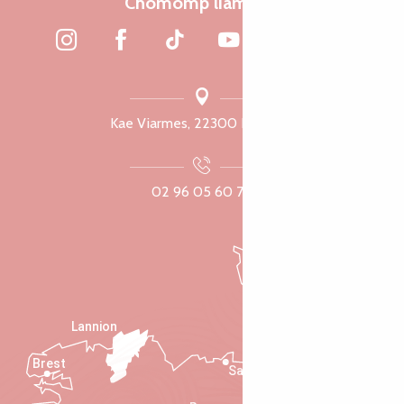
Chomomp liammet
Kae Viarmes, 22300 Lannuon
02 96 05 60 70
Lannion
Brest
Saint-Malo