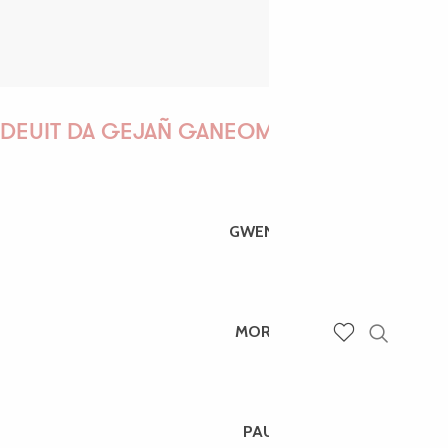
DEUIT DA GEJAÑ GANEOMP !
GWENAËLLE
MORGANE
Recherch
Voir les favoris
PAULINE