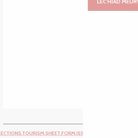
LEC’HIAD MEUR
SECTIONS.TOURISM.SHEET.FORM.ISSUE_REPORT.REPORT_I