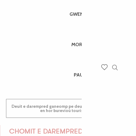
GWENAËLLE
MORGANE
Recherch
PAULINE
Voir les favoris
Deuit e darempred ganeomp pe deuit da welet ac'hanomp
en hor burevioù touristerezh
CHOMIT E DAREMPRED !