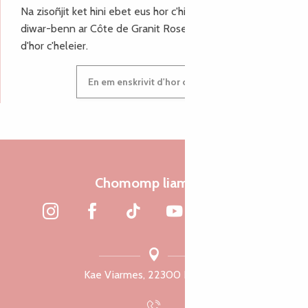
Na zisoñjit ket hini ebet eus hor c'hinnigoù mat ha keleier
diwar-benn ar Côte de Granit Rose, enskrivit hoc'h anv
d'hor c'heleier.
En em enskrivit d'hor c'heleier
Chomomp liammet
Kae Viarmes, 22300 Lannuon