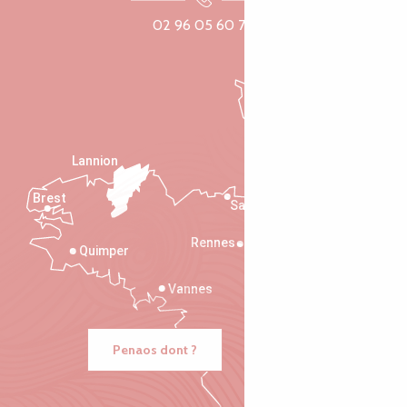
02 96 05 60 70
Lannion
Brest
Saint-Malo
Rennes
Quimper
Vannes
Penaos dont ?