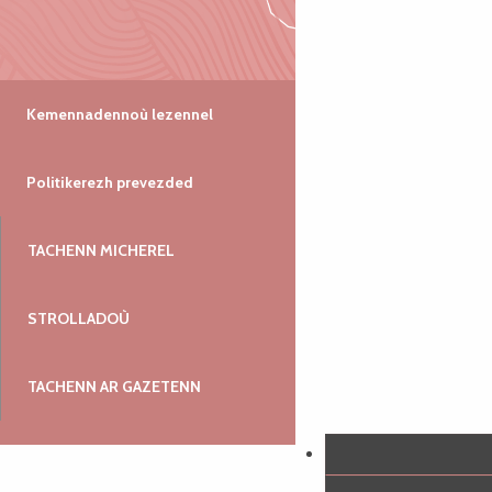
Kemennadennoù lezennel
Politikerezh prevezded
TACHENN MICHEREL
STROLLADOÙ
TACHENN AR GAZETENN