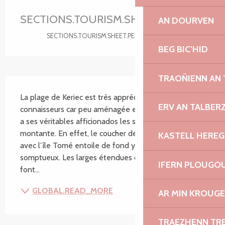
Ouverture et coordonnées
SECTIONS.TOURISM.SHEET.PERIODS.U
AN DOURVEN
SECTIONS.TOURISM.SHEET.PERIODS.DETAILS
BEG BIC’HID
TRAOÑIENN AN
SECTIONS.TOURISM.SHEET.DESCRIPTION
La plage de Keriec est très appréciée des 
ERV AN TALBER
connaisseurs car peu aménagée et sauvage. L’endroit 
a ses véritables afficionados les soirs d’été à marée 
montante. En effet, le coucher de soleil sur la mer 
KASTELL HEREG
avec l’île Tomé entoile de fond y est souvent 
somptueux. Les larges étendues de sable fin en 
IFERN PLOUGO
font...
GLOBAL.READ_MORE
AR MIN KROUGE
TRAEZHENN TR