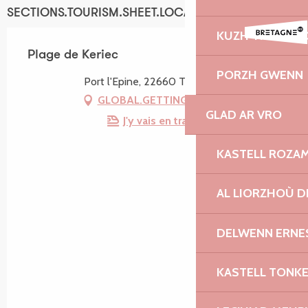
SECTIONS.TOURISM.SHEET.LOCATION
KUZH-HEOL E 
Plage de Keriec
PORZH GWENN
Port l'Epine, 22660 Trélévern
GLOBAL.GETTING_THERE
GLAD AR VRO
J'y vais en train !
KASTELL ROZA
AL LIORZHOÙ D
DELWENN ERNE
KASTELL TONK