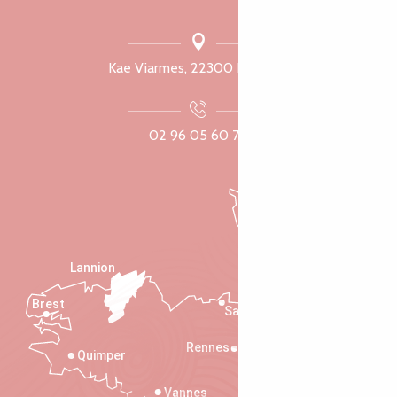
Kae Viarmes, 22300 Lannuon
02 96 05 60 70
Lannion
Brest
Saint-Malo
Rennes
Quimper
Vannes