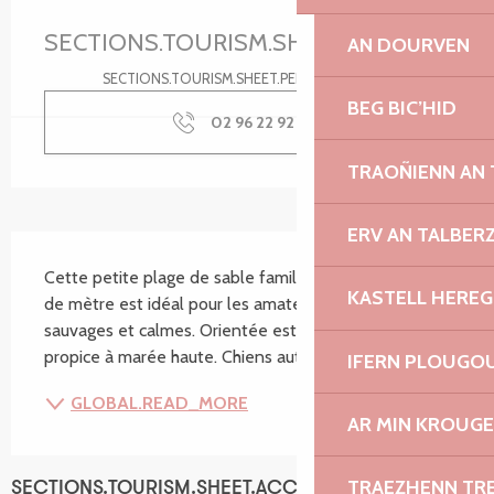
Ouverture et coordonnées
SECTIONS.TOURISM.SHEET.PERIODS.U
AN DOURVEN
SECTIONS.TOURISM.SHEET.PERIODS.DETAILS
BEG BIC’HID
02 96 22 92
▒▒
TRAOÑIENN AN
ERV AN TALBER
SECTIONS.TOURISM.SHEET.DESCRIPTION
Cette petite plage de sable familiale d'une centaine 
KASTELL HEREG
de mètre est idéal pour les amateurs de plages 
sauvages et calmes. Orientée est, la baignade y est 
propice à marée haute. Chiens autorisés.
IFERN PLOUGO
GLOBAL.READ_MORE
AR MIN KROUGE
TRAEZHENN TR
SECTIONS.TOURISM.SHEET.ACCESSIBILITY_SERVICES