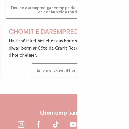
Deuit e darempred ganeomp pe deuit da welet ac'hanomp
en hor burevioù touristerezh
CHOMIT E DAREMPRED !
Na zisoñjit ket hini ebet eus hor c'hinnigoù mat ha keleier
diwar-benn ar Côte de Granit Rose, enskrivit hoc'h anv
d'hor c'heleier.
En em enskrivit d'hor c'heleier
Chomomp liammet