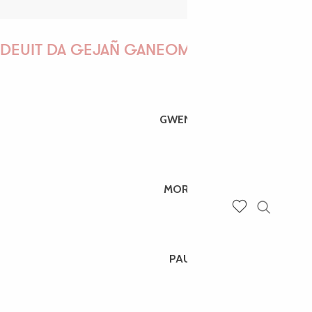
DEUIT DA GEJAÑ GANEOMP !
GWENAËLLE
MORGANE
Recherch
Voir les favoris
PAULINE