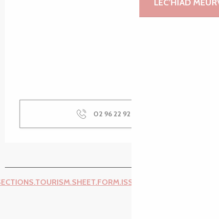
LEC’HIAD MEUR
02 96 22 92
▒▒
SECTIONS.TOURISM.SHEET.FORM.ISSUE_REPORT.REPORT_I