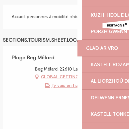
KUZH-HEOL E 
Accueil personnes à mobilité réduite
PORZH GWENN
SECTIONS.TOURISM.SHEET.LOCATION
GLAD AR VRO
Plage Beg Mélard
KASTELL ROZA
Beg Mélard, 22610 Lanmodez
GLOBAL.GETTING_THERE
AL LIORZHOÙ D
J'y vais en train !
DELWENN ERNE
KASTELL TONK