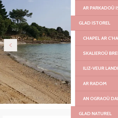
AR PARKADOÙ I
GLAD ISTOREL
CHAPEL AR C’H
SKALIEROÙ BRE
ILIZ-VEUR LAN
AR RADOM
AN OGRAOÙ DA
GLAD NATUREL