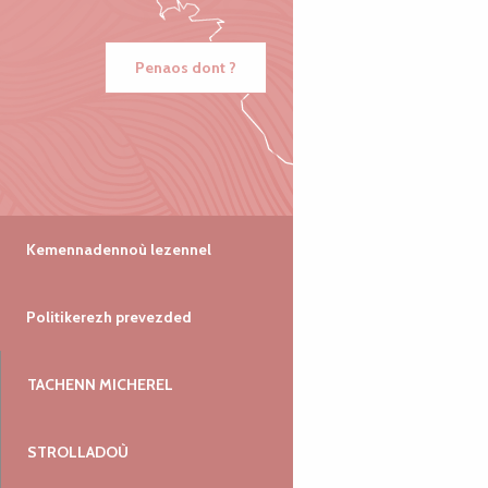
Penaos dont ?
Kemennadennoù lezennel
Politikerezh prevezded
TACHENN MICHEREL
STROLLADOÙ