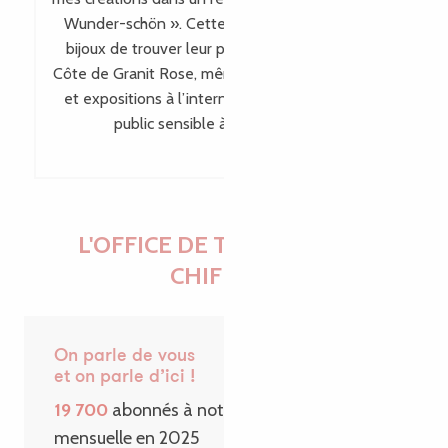
Wunder-schön ». Cette visibilité permet à mes
bijoux de trouver leur place bien au-delà de la
Côte de Granit Rose, même en dehors des salons
et expositions à l’international, en touchant un
public sensible à leur singularité.
L'OFFICE DE TOURISME EN
CHIFFRES
On parle de vous
et on parle d’ici !
19 700
abonnés à notre Newsletter
mensuelle en 2025