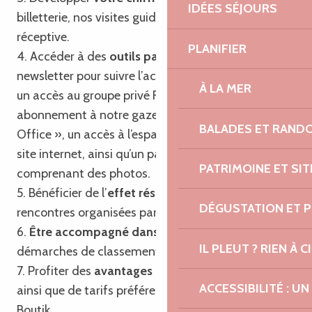
IDÉES SÉJOURS
billetterie, nos visites guidées et notre agence
réceptive.
PLANIFIER
4. Accéder à des
outils partagés
tels que notre
newsletter pour suivre l’actualité touristique locale,
À LA MER
un accès au groupe privé Facebook, un
abonnement à notre gazette « Trégor Post
BALADES ET RAND
Office », un accès à l’espace professionnel de notre
site internet, ainsi qu’un pack communication
PATRIMOINE ET SI
comprenant des photos.
5. Bénéficier de l’
effet réseau
en participant aux
DÉGUSTATION ET 
rencontres organisées par l’Office de Tourisme.
6.
Être accompagné dans vos projets
et
IL PLEUT ? RIEN À CI
démarches de classement et de labellisation.
7. Profiter des
avantages du passeport privilège
ACCESSIBILITÉ : 
ainsi que de tarifs préférentiels sur nos produits
Boutik.