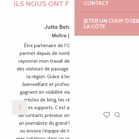
ILS NOUS ONT FAIT CONFIANCE !
CONTACT
JETER UN COUP D'ŒI
LA CÔTE
Jutta Behr-Schaeidt
Maître joaillière
Être partenaire de l’Office de Tourisme me
permet depuis de nombreuses années de faire
rayonner mon travail de maître-joaillière auprès
des visiteurs de passage comme des habitants de
la région. Grâce à leur accompagnement
bienveillant et professionnel, mes créations
gagnent en visibilité via leur site internet, leurs
articles de blog, les réseaux sociaux et bien
d’autres supports. C’est aussi par ce biais que plein
de contacts précieux ont vu le jour, comme avec
Recherch
un journaliste du grand hebdomadaire allemand
Voir les favoris
ou encore l’équipe de télévision WDR, incluant
mes créations dans un reportage pour l’émission «