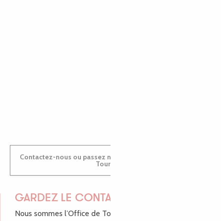
EMILIE
MARINE
ANTOINE
Contactez-nous ou passez nous voir dans nos Offices de
Tourisme
GARDEZ LE CONTACT !
Nous sommes l’Office de Tourisme Bretagne - Côte de