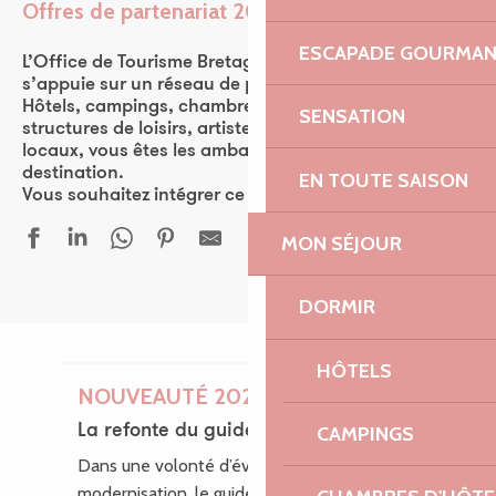
Offres de partenariat 2026
Ajouter aux favor
ESCAPADE GOURMA
L’Office de Tourisme Bretagne Côte de Granit Rose
s’appuie sur un réseau de plus de 570 partenaires.
Hôtels, campings, chambres d’hôtes, restaurants,
SENSATION
structures de loisirs, artistes, ou encore producteurs
locaux, vous êtes les ambassadeurs de la
destination.
EN TOUTE SAISON
Vous souhaitez intégrer ce réseau ? Rejoignez-nous !
MON SÉJOUR
DORMIR
HÔTELS
NOUVEAUTÉ 2026
La refonte du guide des loisirs
CAMPINGS
Dans une volonté d’évolution et de
modernisation, le guide des Loisirs fait peau