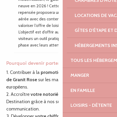
CHAMBRES D'HÔTE
neuve en 2026 ! Cette nouvelle édition
repensée proposera une mise en page plus
LOCATIONS DE VA
aérée avec des contenus enrichis pour
valoriser l’offre de loisirs du territoire.
GÎTES D'ÉTAPE ET
L’objectif est d’offrir aux habitants et aux
visiteurs un outil pratique, inspirant, en
HÉBERGEMENTS IN
phase avec leurs attentes.
TOUS LES HÉBERGE
Pourquoi devenir partenaire ?
1. Contribuer à la
promotion de Bretagne – Côte
MANGER
de Granit Rose
sur les marchés français et
européens.
EN FAMILLE
2. Accroître
votre notoriété
ainsi que celle de la
Destination grâce à nos supports de
LOISIRS - DÉTENTE
communication.
3. Développer
votre chiffre d’affaires
grâce à notre