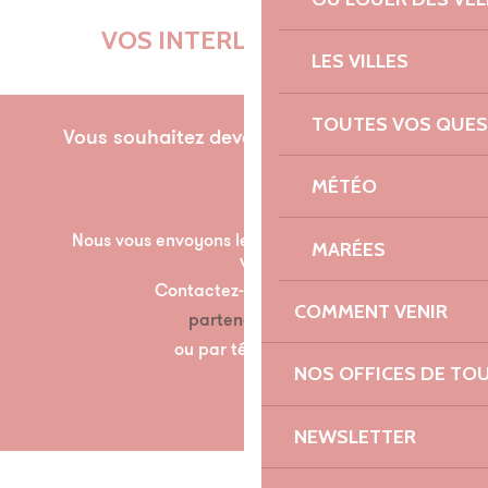
VOS INTERLOCUTRICES
LES VILLES
TOUTES VOS QUES
Vous souhaitez devenir partenaire pour la
première fois ?
MÉTÉO
Nous vous envoyons les documents nécessaire à
MARÉES
votre partenariat par mail.
Contactez-nous à l’adresse suivante :
COMMENT VENIR
partenariats@lannion-tregor.com
ou par téléphone au 07 86 04 60 30
NOS OFFICES DE TO
NEWSLETTER