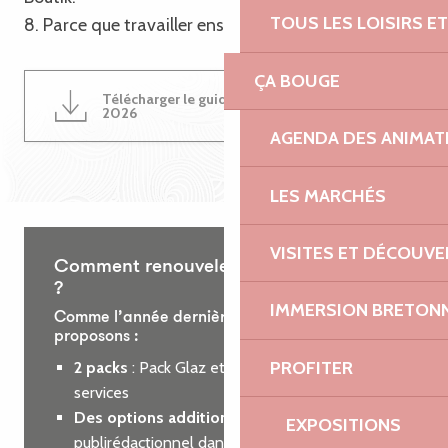
TOUS LES LOISIRS 
8. Parce que travailler ensemble est une évidence !
ÇA BOUGE
Télécharger le guide du partenariat
4MB
2026
AGENDA DES ANIMAT
LES MARCHÉS
VISITES ET DÉCOUV
Comment renouveler votre partenariat
?
IMMERSION BRETON
Comme l’année dernière, nous vous
proposons :
PROFITER
2 packs
: Pack Glaz et Pack Roz, incluant des
services
Des options additionnelles
: encart
EXPOSITIONS
publirédactionnel dans le guide des loisirs ou