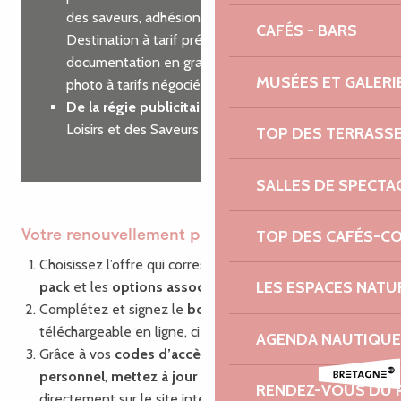
des saveurs, adhésion à Côtes d’Armor
CAFÉS - BARS
Destination à tarif préférentiel, commande de
documentation en grande quantité, shooting
MUSÉES ET GALERI
photo à tarifs négociés…
De la régie publicitaire
sur nos guides des
Loisirs et des Saveurs
TOP DES TERRASS
SALLES DE SPECTA
TOP DES CAFÉS-C
Votre renouvellement pas à pas
Choisissez l’offre qui correspond à vos besoins : le
LES ESPACES NATU
pack
et les
options associées
Complétez et signez le
bon de commande
,
téléchargeable en ligne, ci-dessous.
AGENDA NAUTIQUE
Grâce à vos
codes d’accès
à votre compte
personnel
,
mettez à jour vos informations
RENDEZ-VOUS DU 
directement sur le site internet via la plate-forme de