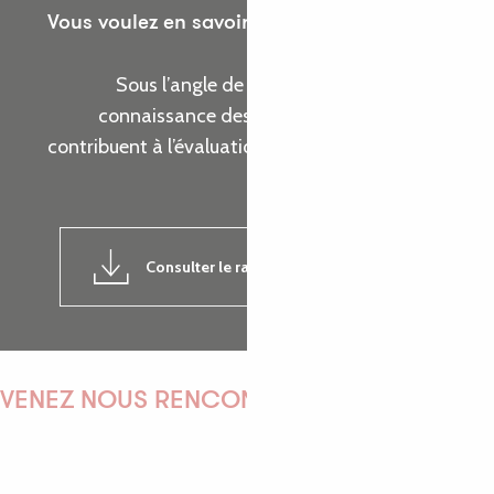
Vous voulez en savoir plus sur les actions de
l’Office de Tourisme ?
Sous l’angle de cinq thématiques, prenez
connaissance des indicateurs d’activité qui
contribuent à l’évaluation de la réalisation de nos
objectifs.
Consulter le rapport d'activité 2024
7MB
VENEZ NOUS RENCONTRER !