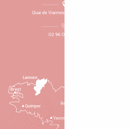
Quai de Viarmes, 22300 Lannion
02 96 05 60 70
Lannion
Brest
Saint-Malo
Rennes
Quimper
Vannes