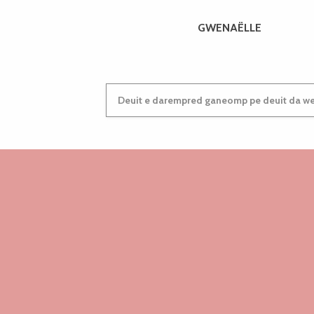
GWENAËLLE
Deuit e darempred ganeomp pe deuit da wel