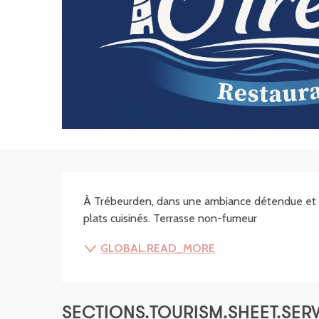
SECTIONS.TOURISM
À Trébeurden, dans une ambiance détendue et co
plats cuisinés. Terrasse non-fumeur
GLOBAL.READ_MORE
SECTIONS.TOURISM.SHEET.SER