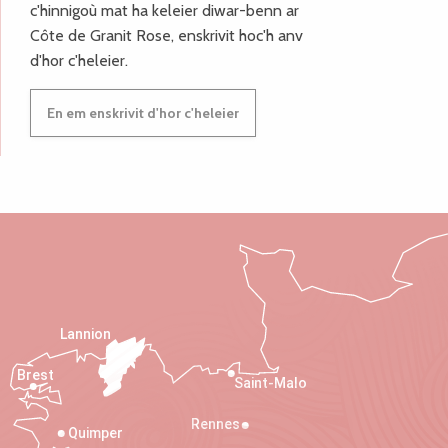
c'hinnigoù mat ha keleier diwar-benn ar
Côte de Granit Rose, enskrivit hoc'h anv
d'hor c'heleier.
En em enskrivit d'hor c'heleier
Lannion
Brest
Saint-Malo
Rennes
Quimper