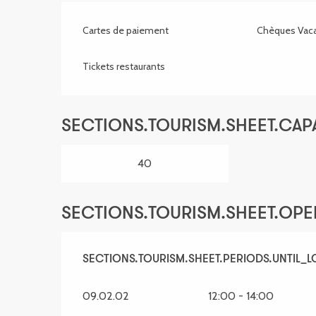
Cartes de paiement
Chèques Vac
Tickets restaurants
SECTIONS.TOURISM.SHEET.CAP
40
SECTIONS.TOURISM.SHEET.OP
SECTIONS.TOURISM.SHEET.PERIODS.FROM
SECTIONS.TOURISM.SHEET.PERIODS.UNTIL_
1 
09.02.02
12:00 - 14:00