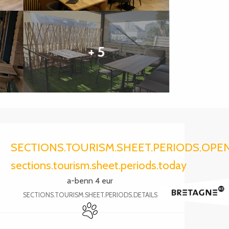
+ 5
Ouverture et coordonnée
SECTIONS.TOURISM.SHEET.PERIODS.OPE
sections.tourism.sheet.periods.today
a-benn 4 eur
SECTIONS.TOURISM.SHEET.PERIODS.DETAILS
Animaux acceptés