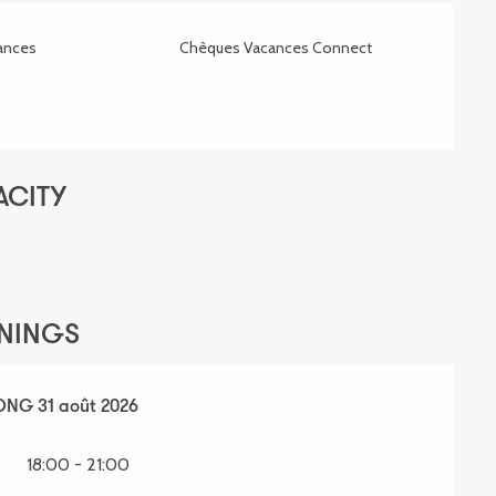
ances
Chèques Vacances Connect
ACITY
ENINGS
LONG
juillet 2026
31 août 2026
SECTIONS.TOURISM.SHEET.PERIODS.UNTIL
31 août
18:00 - 21:00