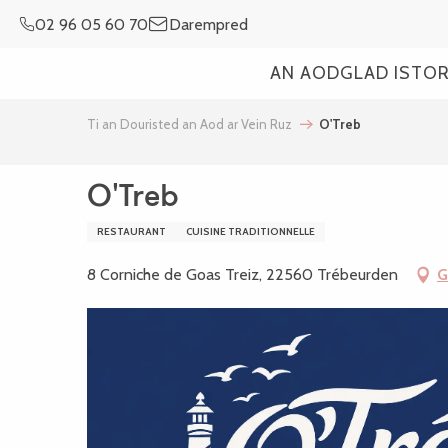
Aller
02 96 05 60 70
Darempred
au
contenu
AN AOD
GLAD ISTO
principal
Ti an Douristed an Aod ar Vein Ruz
O'Treb
O'Treb
RESTAURANT
CUISINE TRADITIONNELLE
8 Corniche de Goas Treiz, 22560 Trébeurden
G