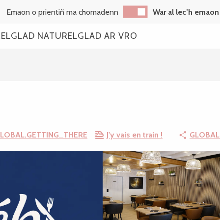
Emaon o prientiñ ma chomadenn
War al lec’h emaon
REL
GLAD NATUREL
GLAD AR VRO
LOBAL.GETTING_THERE
J'y vais en train !
GLOBAL