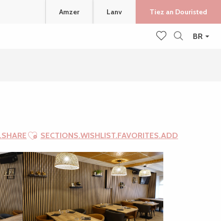
Amzer
Lanv
Tiez an Douristed
BR
Recherche
Voir les favoris
Ajouter aux favoris
.SHARE
SECTIONS.WISHLIST.FAVORITES.ADD