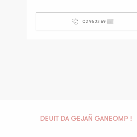
02 96 23 69
▒▒
DEUIT DA GEJAÑ GANEOMP !