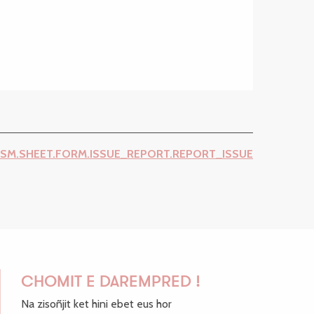
ISM.SHEET.FORM.ISSUE_REPORT.REPORT_ISSUE
CHOMIT E DAREMPRED !
Na zisoñjit ket hini ebet eus hor