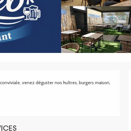
.SHEET.DESCRIPTION
nviviale, venez déguster nos huîtres, burgers maison, 
VICES