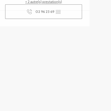
+ 2 autre(s) prestation(s)
02 96 23 69
▒▒