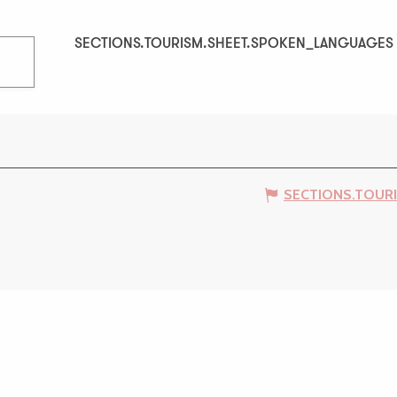
SECTIONS.TOURISM.SHEET.SPOKEN_LANGUAGES
SECTIONS.TOURISM.SHEET.SPOKEN_LANGUAGES
SECTIONS.TOUR