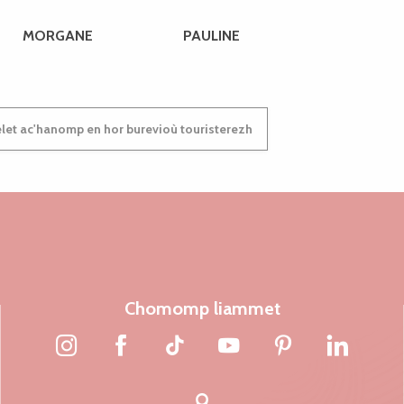
MORGANE
PAULINE
et ac'hanomp en hor burevioù touristerezh
Chomomp liammet