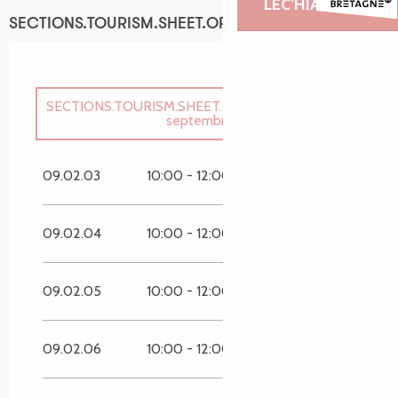
LEC’HIAD MEURVA
SECTIONS.TOURISM.SHEET.OPENINGS
SECTIONS.TOURISM.SHEET.PERIODS.UNTIL_LONG
30
septembre 2026
SECTIONS.TOURISM.SHEET.PERIODS.FROM
1 janvier
2026
SECTIONS.TOURISM.SHEET.PERIODS.UNTIL
30
09.02.03
10:00 - 12:00
14:00 - 18:00
juin 2026
SECTIONS.TOURISM.SHEET.PERIODS.FROM
1
octobre
2026
SECTIONS.TOURISM.SHEET.PERIODS.UNTIL
31
09.02.04
10:00 - 12:00
14:00 - 18:00
décembre 2026
09.02.05
10:00 - 12:00
14:00 - 18:00
09.02.06
10:00 - 12:00
14:00 - 18:00