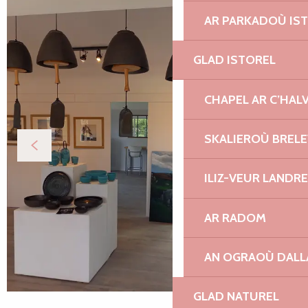
AR PARKADOÙ IS
GLAD ISTOREL
CHAPEL AR C’HAL
SKALIEROÙ BREL
ILIZ-VEUR LANDR
AR RADOM
AN OGRAOÙ DAL
GLAD NATUREL