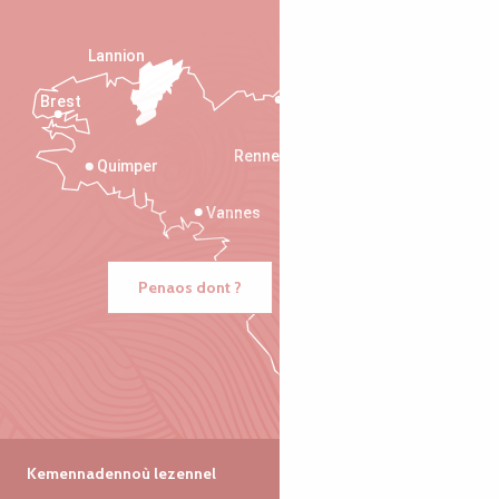
Lannion
Brest
Saint-Malo
Rennes
Quimper
Vannes
Penaos dont ?
Kemennadennoù lezennel