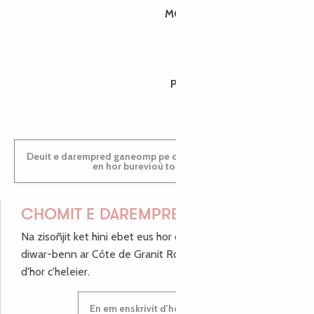
MORGANE
PAULINE
Deuit e darempred ganeomp pe deuit da welet ac'hanomp
en hor burevioù touristerezh
CHOMIT E DAREMPRED !
Na zisoñjit ket hini ebet eus hor c'hinnigoù mat ha keleier
diwar-benn ar Côte de Granit Rose, enskrivit hoc'h anv
d'hor c'heleier.
En em enskrivit d'hor c'heleier