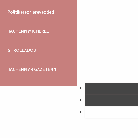
Politikerezh prevezded
TACHENN MICHEREL
STROLLADOÙ
TACHENN AR GAZETENN