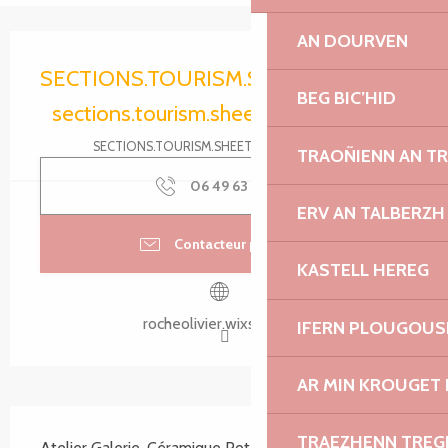
AN DOURVEN
Ouverture et coordonnées
SECTIONS.TOURISM.SHEET.PERIODS.O
BEG BIC’HID
sections.tourism.sheet.periods.today
SECTIONS.TOURISM.SHEET.PERIODS.DETAILS
TRAOÑIENN AN T
06 49 63 64
▒▒
ERV AN TALBERZH
Contacteur par email
KASTELL HEREG
rocheolivier.wixsite.com
IFERN PLOUGOUS
AR MIN KROUGET 
SECTIONS.TOURISM.SHEET.DESCRIPTION
TRAEZHENN TRE
Atelier Galerie, Céramique Poterie Vente de 