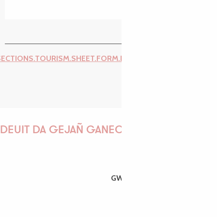
SECTIONS.TOURISM.SHEET.FORM.ISSUE_REPORT.REPORT_I
DEUIT DA GEJAÑ GANEOMP !
GWENAËLLE