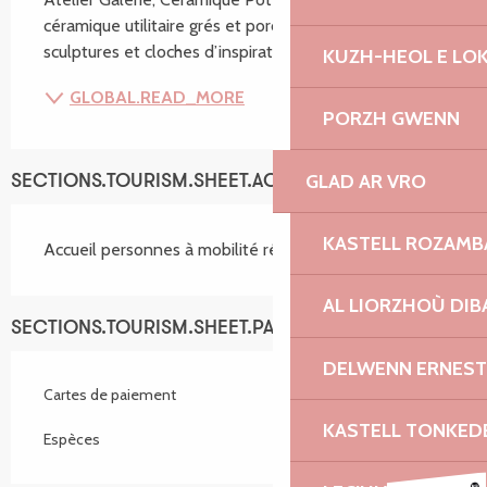
céramique utilitaire grés et porcelaine ainsi que des 
sculptures et cloches d’inspiration japonaise.
KUZH-HEOL E LO
GLOBAL.READ_MORE
PORZH GWENN
GLAD AR VRO
SECTIONS.TOURISM.SHEET.ACCESSIBILITY_SERVICES
KASTELL ROZAM
Accueil personnes à mobilité réduite
AL LIORZHOÙ DIB
SECTIONS.TOURISM.SHEET.PAYMENTS_METHODS
DELWENN ERNEST
Cartes de paiement
KASTELL TONKED
Espèces