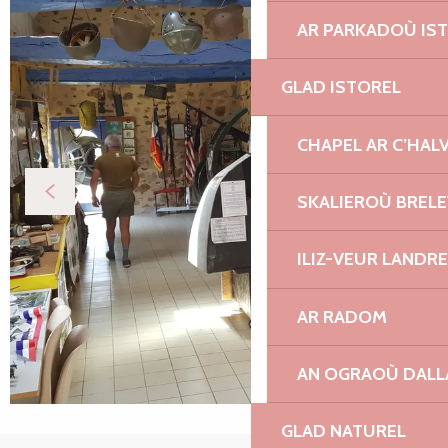
AR PARKADOÙ IS
GLAD ISTOREL
CHAPEL AR C’HAL
SKALIEROÙ BREL
ILIZ-VEUR LANDR
AR RADOM
AN OGRAOÙ DAL
GLAD NATUREL