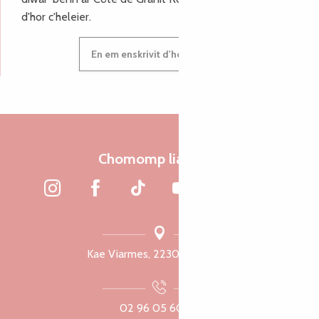
d'hor c'heleier.
En em enskrivit d'hor c'heleier
Chomomp liammet
Kae Viarmes, 22300 Lannuon
02 96 05 60 70