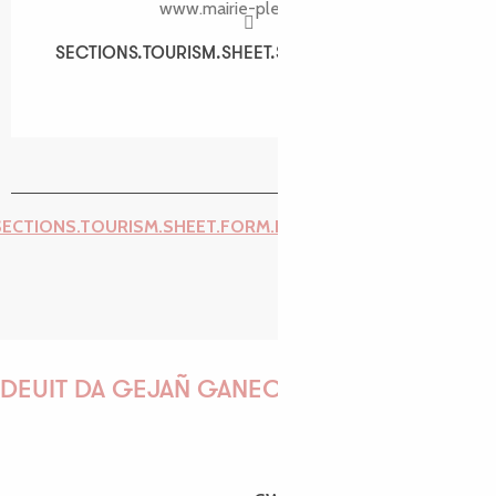
www.mairie-pleubian.fr
SECTIONS.TOURISM.SHEET.SPOKEN_LANGUAGES
SECTIONS.TOURISM.SHEET.SPOKEN_LANGUAGES
SECTIONS.TOURISM.SHEET.FORM.ISSUE_REPORT.REPORT_I
DEUIT DA GEJAÑ GANEOMP !