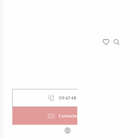
Recherch
Voir les favoris
09 67 48 88
▒▒
Contactez-nous