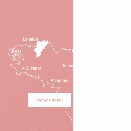
Lannion
Brest
Saint-Malo
Rennes
Quimper
Vannes
Penaos dont ?