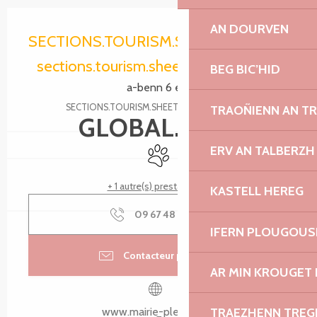
Ouverture et coordonnées
AN DOURVEN
SECTIONS.TOURISM.SHEET.PERIODS.O
sections.tourism.sheet.periods.today
BEG BIC’HID
a-benn 6 eur
SECTIONS.TOURISM.SHEET.PERIODS.DETAILS
TRAOÑIENN AN T
GLOBAL.FREE
ERV AN TALBERZH
Animaux acceptés
+ 1 autre(s) prestation(s)
KASTELL HEREG
09 67 48 88
▒▒
IFERN PLOUGOUS
Contacteur par email
AR MIN KROUGET 
www.mairie-pleubian.fr
TRAEZHENN TRE