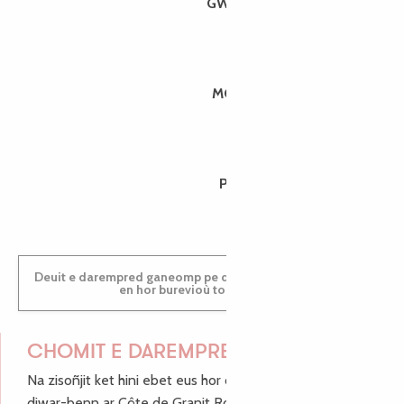
GWENAËLLE
MORGANE
PAULINE
Deuit e darempred ganeomp pe deuit da welet ac'hanomp
en hor burevioù touristerezh
CHOMIT E DAREMPRED !
Na zisoñjit ket hini ebet eus hor c'hinnigoù mat ha keleier
diwar-benn ar Côte de Granit Rose, enskrivit hoc'h anv