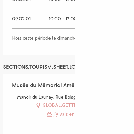
09.02.01
10:00 - 12:00
14:00 - 17:00
Hors cette période le dimanche de 14h à 17h
SECTIONS.TOURISM.SHEET.LOCATION
Musée du Mémorial Américain
Manoir du Launay, Rue Boisgelin, 22610 Pleubian
GLOBAL.GETTING_THERE
J'y vais en train !