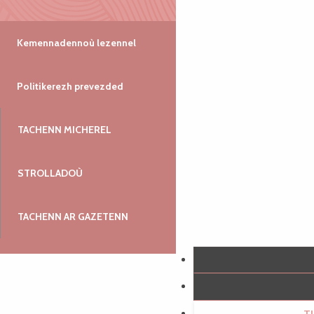
Kemennadennoù lezennel
Politikerezh prevezded
TACHENN MICHEREL
STROLLADOÙ
TACHENN AR GAZETENN