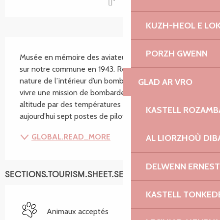
KUZH-HEOL E LO
SECTIONS.TOURISM.SHEET.DESCRIPTION
PORZH GWENN
Musée en mémoire des aviateurs américains crashés 
sur notre commune en 1943. Reconstitution grandeur 
nature de l’intérieur d’un bombardier B17. Illusion de 
GLAD AR VRO
vivre une mission de bombardement à très haute 
altitude par des températures extrêmes. Il présente 
KASTELL ROZAM
aujourd’hui sept postes de pilotage, qui...
GLOBAL.READ_MORE
AL LIORZHOÙ DIB
DELWENN ERNEST
SECTIONS.TOURISM.SHEET.SERVICES
KASTELL TONKED
Animaux acceptés