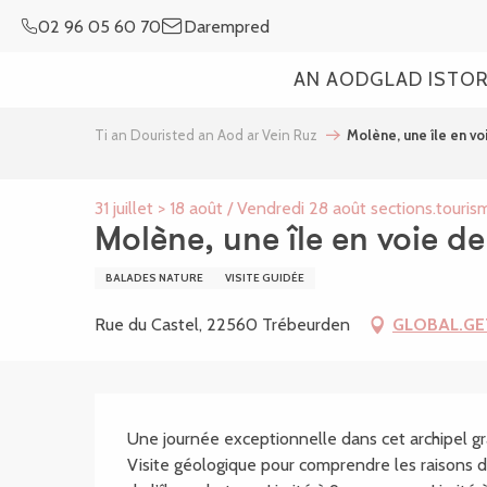
Aller
02 96 05 60 70
Darempred
au
contenu
AN AOD
GLAD ISTO
principal
Ti an Douristed an Aod ar Vein Ruz
Molène, une île en vo
31 juillet > 18 août / Vendredi 28 août sections.tourism
Molène, une île en voie de
BALADES NATURE
VISITE GUIDÉE
Rue du Castel, 22560 Trébeurden
GLOBAL.GE
SECTIONS.TOURISM
Une journée exceptionnelle dans cet archipel gra
Visite géologique pour comprendre les raisons de