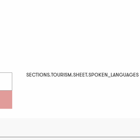
SECTIONS.TOURISM.SHEET.SPOKEN_LANGUAGES
SECTIONS.TOURISM.SHEET.SPOKEN_LANGUAGES