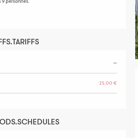
 à 9 personnes.
FS.TARIFFS
—
25,00 €
IODS.SCHEDULES