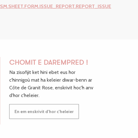
ISM.SHEET.FORM.ISSUE_REPORT.REPORT_ISSUE
CHOMIT E DAREMPRED !
Na zisoñjit ket hini ebet eus hor
c'hinnigoù mat ha keleier diwar-benn ar
Côte de Granit Rose, enskrivit hoc'h anv
d'hor c'heleier.
En em enskrivit d'hor c'heleier