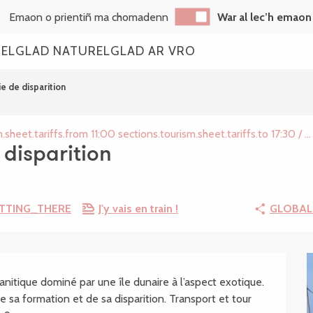
Emaon o prientiñ ma chomadenn
War al lec’h emaon
REL
GLAD NATUREL
GLAD AR VRO
ie de disparition
.sheet.tariffs.from 11:00 sections.tourism.sheet.tariffs.to 17:30 / ...
 disparition
TTING_THERE
J'y vais en train !
GLOBAL
.SHEET.DESCRIPTION
nitique dominé par une île dunaire à l’aspect exotique. 
 sa formation et de sa disparition. Transport et tour 