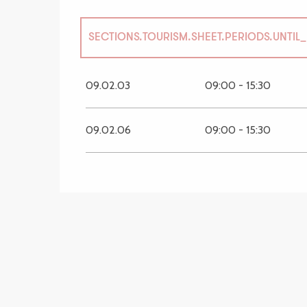
SECTIONS.TOURISM.SHEET.PERIODS.UNTIL
14 avril 2026
09.02.03
09:00 - 15:30
29 avril 2026
09.02.06
09:00 - 15:30
8 mai 2026
14 mai 2026
19 juin 2026
2 juillet 2026