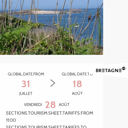
Ouverture et coordonnée
GLOBAL.DATE.FROM
GLOBAL.DATE.TO
31
18
JUILLET
AOÛT
28
VENDREDI
AOÛT
SECTIONS.TOURISM.SHEET.TARIFFS.FROM
11:00
SECTIONS.TOURISM.SHEET.TARIFFS.TO