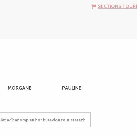
SECTIONS.TOUR
MORGANE
PAULINE
et ac'hanomp en hor burevioù touristerezh