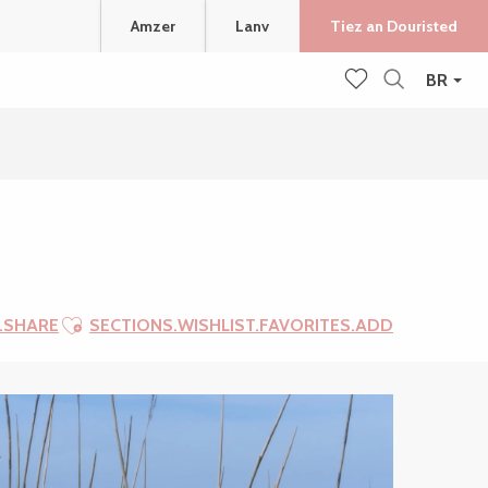
Amzer
Lanv
Tiez an Douristed
BR
Recherche
Voir les favoris
Ajouter aux favoris
.SHARE
SECTIONS.WISHLIST.FAVORITES.ADD