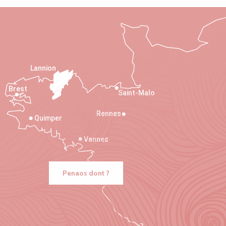
Lannion
Brest
Saint-Malo
Rennes
Quimper
Vannes
Penaos dont ?