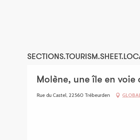
7 juillet 2026
10 juillet 2026
17 juillet 2026
SECTIONS.TOURISM.SHEET.LOC
28 juillet 2026
28 août 2026
Molène, une île en voie 
Rue du Castel, 22560 Trébeurden
GLOBAL
8 septembre 2026
22 octobre 2026