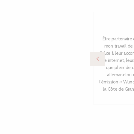
Être partenaire
mon travail de 
Grâce à leur acco
site internet, leu
que plein de 
allemand ou e
l’émission « Wund
la Côte de Gran