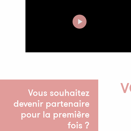
V
Vous souhaitez
devenir partenaire
pour la première
fois ?