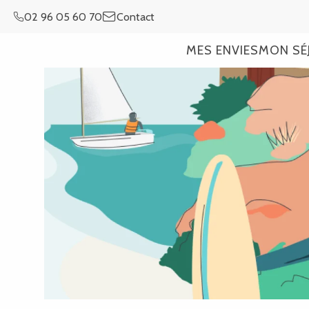
Aller
02 96 05 60 70
Contact
au
contenu
MES ENVIES
MON SÉ
principal