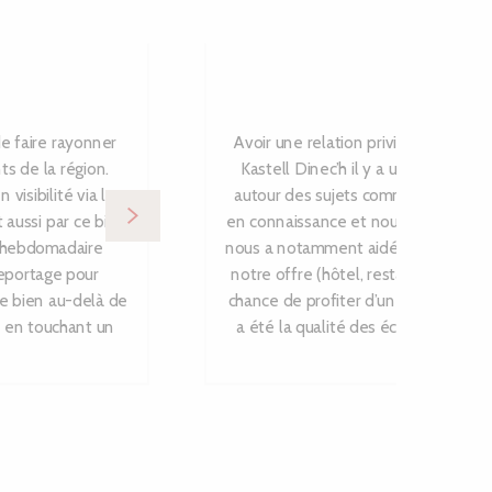
Yves 
Hô
e faire rayonner
Avoir une relation privilégiée avec
ts de la région.
Kastell Dinec’h il y a un an et avo
isibilité via leur
autour des sujets comme la communic
 aussi par ce biais
en connaissance et nous a aiguillé su
d hebdomadaire
nous a notamment aidé à développer
reportage pour
notre offre (hôtel, restaurant, évè
ce bien au-delà de
chance de profiter d’un grand réseau
, en touchant un
a été la qualité des échanges avec c