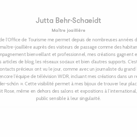
Jutta Behr-Schaeidt
Maître joaillière
 de l’Office de Tourisme me permet depuis de nombreuses années d
maître-joaillière auprès des visiteurs de passage comme des habitan
mpagnement bienveillant et professionnel, mes créations gagnent en v
rs articles de blog, les réseaux sociaux et bien d’autres supports. C’est
contacts précieux ont vu le jour, comme avec un journaliste du gran
ncore l’équipe de télévision WDR, incluant mes créations dans un 
er-schön ». Cette visibilité permet à mes bijoux de trouver leur pla
it Rose, même en dehors des salons et expositions à l’international
public sensible à leur singularité.