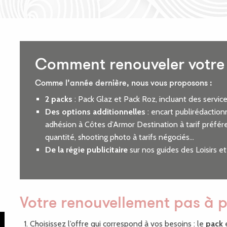
Comment renouveler votre 
Comme l’année dernière, nous vous proposons :
2 packs
: Pack Glaz et Pack Roz, incluant des servic
Des options additionnelles
: encart publirédactionn
adhésion à Côtes d’Armor Destination à tarif préf
quantité, shooting photo à tarifs négociés…
De la régie publicitaire
sur nos guides des Loisirs e
Votre renouvellement pas à 
Choisissez l’offre qui correspond à vos besoins : le
pack
e