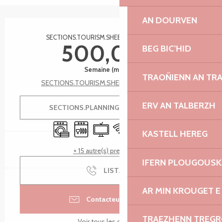
AN DOURVEN
Ouverture et coordonnées
SECTIONS.TOURISM.SHEET.TARIFFS.FROMTO
500,00 €
BEG BIC’HID
Semaine (meublé)
TRAOÑIENN AN TR
SECTIONS.TOURISM.SHEET.TARIFFS.SEE_ALL
ERV AN TALBERZH
SECTIONS.PLANNING.MENU.ORDER
Lave linge
Lave vaisselle
Télévision
WiFi
Jeux pour enfants / Espace
Parking
KASTELL HEREG
+ 15 autre(s) prestation(s)
IFERN PLOUGOUS
LIST.CALL
AR MIN KROUGET E
Contacteur par email
TRAEZHENN TREG
Voir tous les contacts