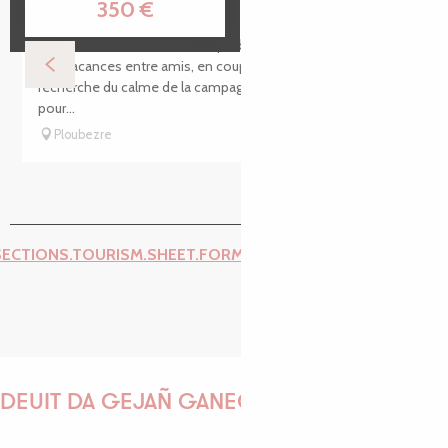
350
€
Les gîtes de notre ancien corps de ferme sont idéals pour
des vacances entre amis, en couple ou en famille ; à la
recherche du calme de la campagne et d'un point de chute
pour...
Ploubezre
SECTIONS.TOURISM.SHEET.FORM.ISSUE_REPORT.REPORT_I
DEUIT DA GEJAÑ GANEOMP !