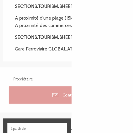
SECTIONS.TOURISM.SHEET.ENVIRONMENT
SECTIONS.TOURISM.SHEET.ENVIRONMENT
A proximité d'une plage
(15km)
A proximité des commerces
(2km)
SECTIONS.TOURISM.SHEET.ACCESS
SECTIONS.TOURISM.SHEET.ACCESS
Gare Ferroviaire GLOBAL.AT 8km
Propriétaire
Contacter
Réservable
Martin et Clara Cronin - Ker Toud
à partir de