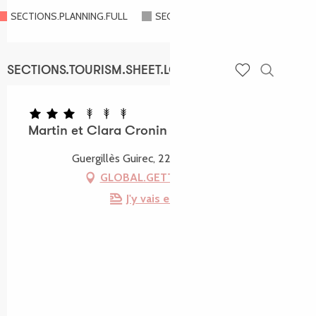
SECTIONS.PLANNING.FULL
SECTIONS.PLANNING.CLOSED
SECTIONS.TOURISM.SHEET.LOCATION
Recherch
Voir les favoris
Martin et Clara Cronin - Gîte La Grange
Guergillès Guirec, 22300 Ploubezre
GLOBAL.GETTING_THERE
J'y vais en train !