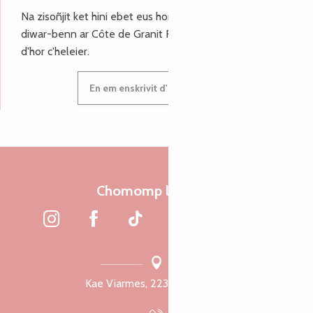
Na zisoñjit ket hini ebet eus hor c'hinnigoù mat ha keleier
diwar-benn ar Côte de Granit Rose, enskrivit hoc'h anv
d'hor c'heleier.
En em enskrivit d'hor c'heleier
Chomomp liammet
Kae Viarmes, 22300 Lannuon