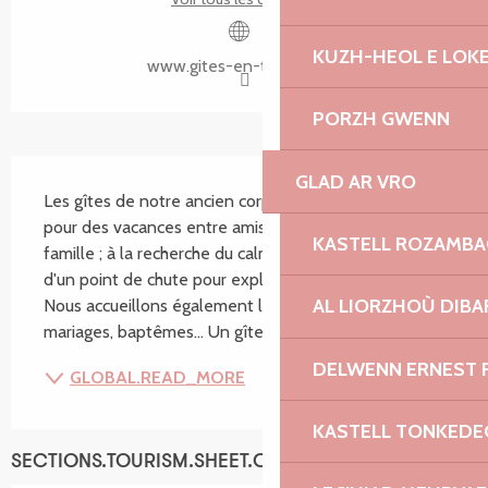
KUZH-HEOL E LOK
www.gites-en-tregor.com
PORZH GWENN
SECTIONS.TOURISM.SHEET.DESCRIPTION
GLAD AR VRO
Les gîtes de notre ancien corps de ferme sont idéals 
pour des vacances entre amis, en couple ou en 
KASTELL ROZAMB
famille ; à la recherche du calme de la campagne et 
d'un point de chute pour explorer la Bretagne Nord. 
AL LIORZHOÙ DIBA
Nous accueillons également les groupes pour des 
mariages, baptêmes... Un gîte est agréé pour...
DELWENN ERNEST 
GLOBAL.READ_MORE
KASTELL TONKEDE
SECTIONS.TOURISM.SHEET.CAPACITY