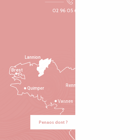
02 96 05 60 70
Lannion
Brest
Saint-Malo
Rennes
Quimper
Vannes
Penaos dont ?