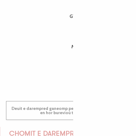
GWENAËLLE
MORGANE
PAULINE
Deuit e darempred ganeomp pe deuit da welet ac'hanomp
en hor burevioù touristerezh
CHOMIT E DAREMPRED !