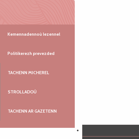
Kemennadennoù lezennel
Politikerezh prevezded
TACHENN MICHEREL
STROLLADOÙ
TACHENN AR GAZETENN