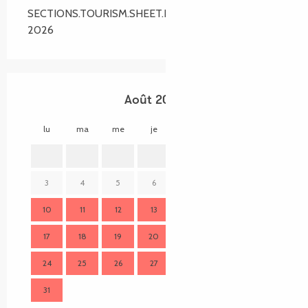
SECTIONS.TOURISM.SHEET.PERIODS.ALL_YEAR
2026
Août 2026
lu
ma
me
je
ve
sa
di
lu
1
2
3
4
5
6
7
8
9
7
10
11
12
13
14
15
16
14
17
18
19
20
21
22
23
21
24
25
26
27
28
29
30
28
31