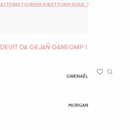
SECTIONS.TOURISM.SHEET.FORM.ISSUE_REPORT.REPORT_I
DEUIT DA GEJAÑ GANEOMP !
GWENAËLLE
Recherch
Voir les favoris
MORGANE