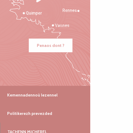
Rennes
Quimper
Vannes
Penaos dont ?
Kemennadennoù lezennel
Politikerezh prevezded
TACHENN MICHEREL