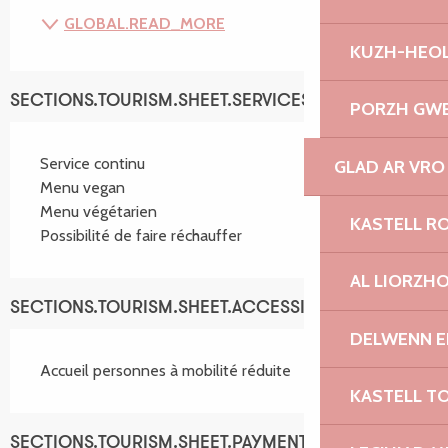
GLOBAL.READ_MORE
KUZH-HEOL
SECTIONS.TOURISM.SHEET.SERVICES
PORZH GW
Service continu
GLAD AR VRO
Menu vegan
Menu végétarien
KASTELL R
Possibilité de faire réchauffer
AL LIORZH
SECTIONS.TOURISM.SHEET.ACCESSIBILITY_SERVICES
DELWENN E
Accueil personnes à mobilité réduite
KASTELL T
SECTIONS.TOURISM.SHEET.PAYMENTS_METHODS