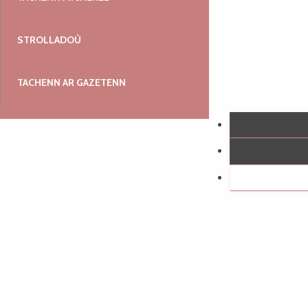
STROLLADOÙ
TACHENN AR GAZETENN