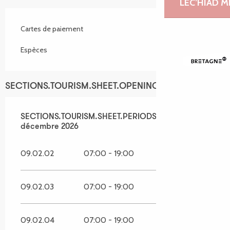
LEC’HIAD 
Cartes de paiement
Espèces
SECTIONS.TOURISM.SHEET.OPENINGS
SECTIONS.TOURISM.SHEET.PERIODS.FROM
SECTIONS.TOURISM.SHEET.PERIODS.UNTIL_LONG
1 mai 2026
31
S
décembre 2026
09.02.02
07:00 - 19:00
09.02.03
07:00 - 19:00
09.02.04
07:00 - 19:00