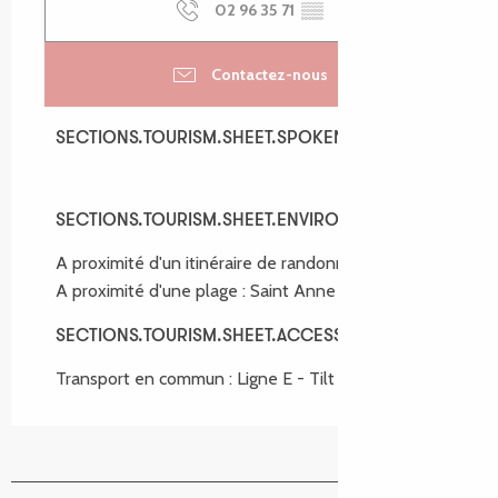
02 96 35 71
▒▒
Contactez-nous
SECTIONS.TOURISM.SHEET.SPOKEN_LANGUAGES
SECTIONS.TOURISM.SHEET.SPOKEN_LANGUAGES
SECTIONS.TOURISM.SHEET.ENVIRONMENT
SECTIONS.TOURISM.SHEET.ENVIRONMENT
A proximité d'un itinéraire de randonnée :
GR®34
A proximité d'une plage :
Saint Anne
SECTIONS.TOURISM.SHEET.ACCESS
SECTIONS.TOURISM.SHEET.ACCESS
Transport en commun : Ligne E - Tilt