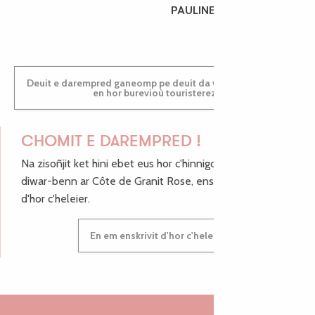
PAULINE
Deuit e darempred ganeomp pe deuit da welet ac'hanomp
en hor burevioù touristerezh
CHOMIT E DAREMPRED !
Na zisoñjit ket hini ebet eus hor c'hinnigoù mat ha keleier
diwar-benn ar Côte de Granit Rose, enskrivit hoc'h anv
d'hor c'heleier.
En em enskrivit d'hor c'heleier