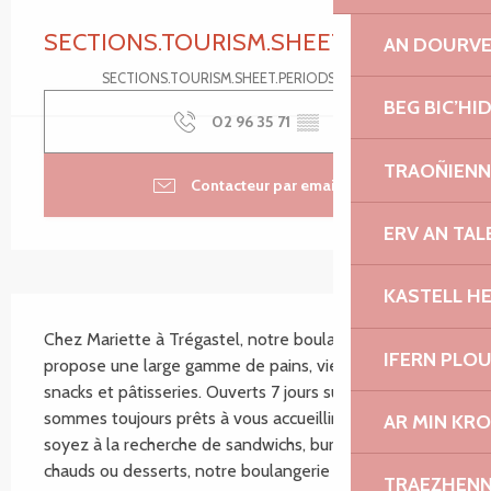
Ouverture et coordonnées
SECTIONS.TOURISM.SHEET.PERIODS.C
AN DOURV
SECTIONS.TOURISM.SHEET.PERIODS.DETAILS
BEG BIC’HI
02 96 35 71
▒▒
TRAOÑIENN
Contacteur par email
ERV AN TA
KASTELL H
SECTIONS.TOURISM.SHEET.DESCRIPTION
Chez Mariette à Trégastel, notre boulangerie vous 
IFERN PLO
propose une large gamme de pains, viennoiseries, 
snacks et pâtisseries. Ouverts 7 jours sur 7, nous 
sommes toujours prêts à vous accueillir. Que vous 
AR MIN KR
soyez à la recherche de sandwichs, burgers, plats 
chauds ou desserts, notre boulangerie est...
TRAEZHEN