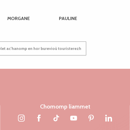
MORGANE
PAULINE
et ac'hanomp en hor burevioù touristerezh
Chomomp liammet