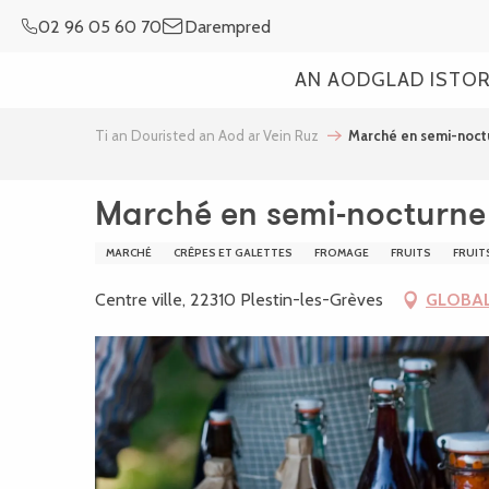
Aller
02 96 05 60 70
Darempred
au
contenu
AN AOD
GLAD ISTO
principal
Ti an Douristed an Aod ar Vein Ruz
Marché en semi-noctu
Marché en semi-nocturne 
MARCHÉ
CRÊPES ET GALETTES
FROMAGE
FRUITS
FRUIT
Centre ville, 22310 Plestin-les-Grèves
GLOBAL