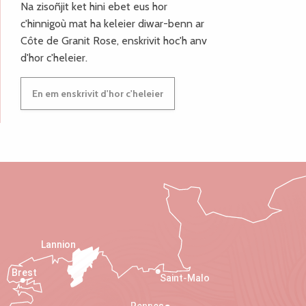
Na zisoñjit ket hini ebet eus hor
c'hinnigoù mat ha keleier diwar-benn ar
Côte de Granit Rose, enskrivit hoc'h anv
d'hor c'heleier.
En em enskrivit d'hor c'heleier
Lannion
Brest
Saint-Malo