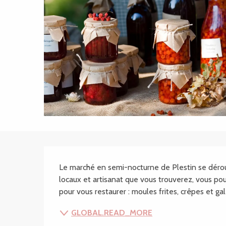
SECTIONS.TOURISM
Le marché en semi-nocturne de Plestin se déroul
locaux et artisanat que vous trouverez, vous pou
pour vous restaurer : moules frites, crêpes et galet
GLOBAL.READ_MORE