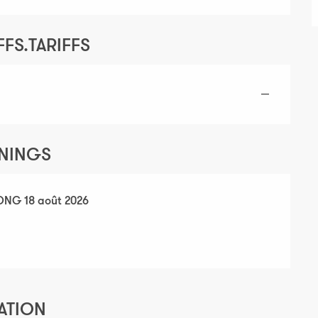
FS.TARIFFS
—
ENINGS
LONG
 juillet 2026
18 août 2026
SECTIONS.TOURISM.SHEET.PERIODS.UNTIL
18 aoû
ATION