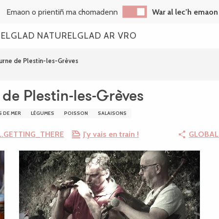
Emaon o prientiñ ma chomadenn
War al lec’h emaon
REL
GLAD NATUREL
GLAD AR VRO
rne de Plestin-les-Grèves
de Plestin-les-Grèves
S DE MER
LÉGUMES
POISSON
SALAISONS
.GETTING_THERE
J'y vais en train !
GLOBAL