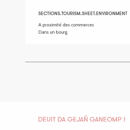
SECTIONS.TOURISM.SHEET.ENVIRONMENT
SECTIONS.TOURISM.SHEET.ENVIRONMENT
A proximité des commerces
Dans un bourg
DEUIT DA GEJAÑ GANEOMP !