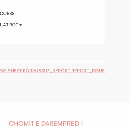
ACCESS
ACCESS
AL.AT 300m
ISM.SHEET.FORM.ISSUE_REPORT.REPORT_ISSUE
CHOMIT E DAREMPRED !