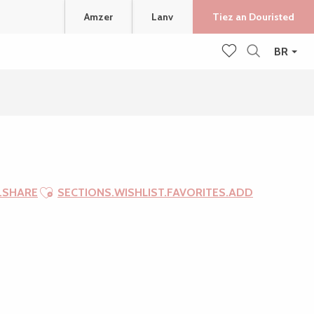
Amzer
Lanv
Tiez an Douristed
BR
Recherche
Voir les favoris
Ajouter aux favoris
.SHARE
SECTIONS.WISHLIST.FAVORITES.ADD