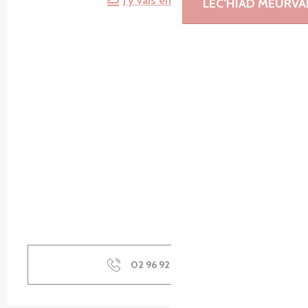
J'y vais en train !
LEC’HIAD MEURVA
02 96 92 30
▒▒