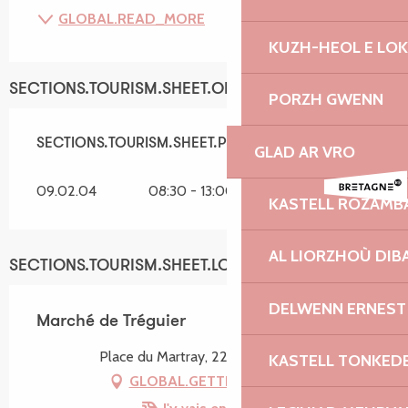
GLOBAL.READ_MORE
KUZH-HEOL E LO
SECTIONS.TOURISM.SHEET.OPENINGS
PORZH GWENN
SECTIONS.TOURISM.SHEET.PERIODS.ALL_YEAR
SECTIONS.TOURISM.SHEET.PERIODS.ALL_YEAR
GLAD AR VRO
09.02.04
08:30 - 13:00
KASTELL ROZAMB
AL LIORZHOÙ DIB
SECTIONS.TOURISM.SHEET.LOCATION
DELWENN ERNEST
Marché de Tréguier
Place du Martray, 22220 Tréguier
KASTELL TONKED
GLOBAL.GETTING_THERE