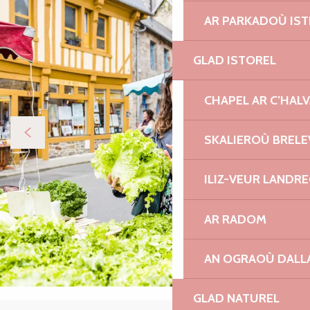
AR PARKADOÙ IST
GLAD ISTOREL
CHAPEL AR C’HAL
SKALIEROÙ BRELE
ILIZ-VEUR LANDR
AR RADOM
AN OGRAOÙ DALL
GLAD NATUREL