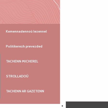
Kemennadennoù lezennel
Politikerezh prevezded
TACHENN MICHEREL
STROLLADOÙ
TACHENN AR GAZETENN