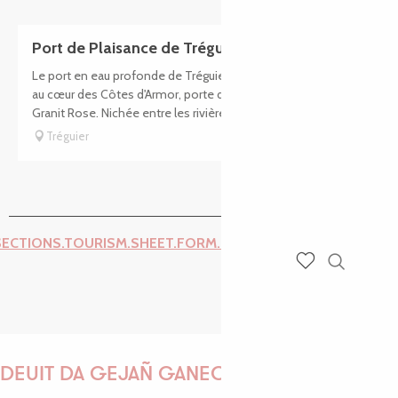
Réservable
Port de Plaisance de Tréguier
Le port en eau profonde de Tréguier, une escale de charme
au cœur des Côtes d'Armor, porte d'entrée de la Côte de
Granit Rose. Nichée entre les rivières du Jaudy et du Guindy,...
Tréguier
SECTIONS.TOURISM.SHEET.FORM.ISSUE_REPORT.REPORT_I
Recherch
Voir les favoris
DEUIT DA GEJAÑ GANEOMP !