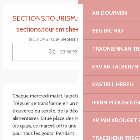
Ouverture et coordonnées
AN DOURVEN
SECTIONS.TOURISM.SHEET.PERIODS.CL
sections.tourism.sheet.periods.today
BEG BIC’HID
SECTIONS.TOURISM.SHEET.PERIODS.DETAILS
TRAOÑIENN AN T
02 96 92 30
▒▒
ERV AN TALBERZH
KASTELL HEREG
SECTIONS.TOURISM.SHEET.DESCRIPTION
Chaque mercredi matin, la petite cité de caractère de 
IFERN PLOUGOUS
Tréguier se transforme en un marché animé où vous 
trouverez du textile, de la décoration et des produits 
alimentaires. Situé place des Halles, rue Renan et sur 
AR MIN KROUGET 
les quais, ce marché offre une variété de produits 
pour tous les goûts. Pendant...
TRAEZHENN TRE