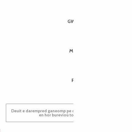
GWENAËLLE
MORGANE
PAULINE
Deuit e darempred ganeomp pe deuit da welet ac'hanomp
en hor burevioù touristerezh