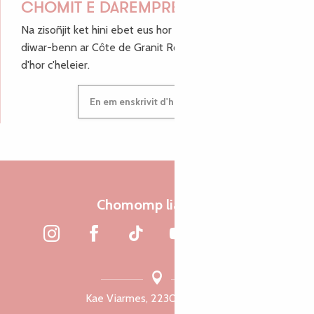
CHOMIT E DAREMPRED !
Na zisoñjit ket hini ebet eus hor c'hinnigoù mat ha keleier
diwar-benn ar Côte de Granit Rose, enskrivit hoc'h anv
d'hor c'heleier.
En em enskrivit d'hor c'heleier
Chomomp liammet
Kae Viarmes, 22300 Lannuon