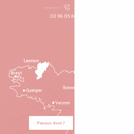
02 96 05 60 70
Lannion
Brest
Saint-Malo
Rennes
Quimper
Vannes
Penaos dont ?