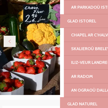
AR PARKADOÙ IST
GLAD ISTOREL
CHAPEL AR C’HAL
SKALIEROÙ BRELE
ILIZ-VEUR LANDR
AR RADOM
AN OGRAOÙ DALL
GLAD NATUREL