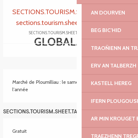
Ouverture et coordonnées
SECTIONS.TOURISM.SHEET.PERIODS.CL
AN DOURVEN
sections.tourism.sheet.periods.today
BEG BIC’HID
SECTIONS.TOURISM.SHEET.PERIODS.DETAILS
GLOBAL.FREE
TRAOÑIENN AN T
ERV AN TALBERZH
SECTIONS.TOURISM.SHEET.DESCRIPTION
Marché de Ploumilliau : le samedi matin, toute 
KASTELL HEREG
l'année
IFERN PLOUGOUS
SECTIONS.TOURISM.SHEET.TARIFFS.TARIFFS
AR MIN KROUGET 
Gratuit
TRAEZHENN TRE