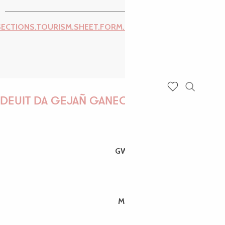
SECTIONS.TOURISM.SHEET.FORM.ISSUE_REPORT.REPORT_I
Recherch
DEUIT DA GEJAÑ GANEOMP !
Voir les favoris
GWENAËLLE
MORGANE