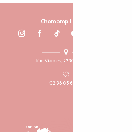
Chomomp liammet
Kae Viarmes, 22300 Lannuon
02 96 05 60 70
Lannion