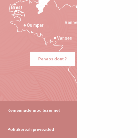
Brest
Saint-Malo
Rennes
Quimper
Vannes
Penaos dont ?
Kemennadennoù lezennel
Politikerezh prevezded