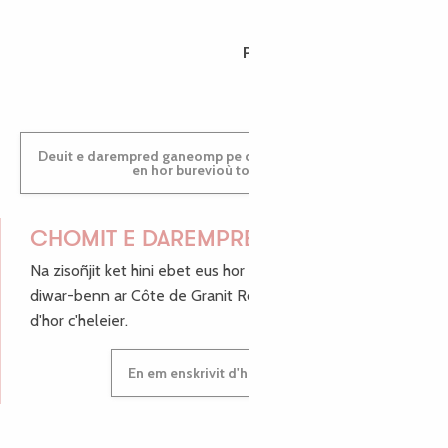
PAULINE
Deuit e darempred ganeomp pe deuit da welet ac'hanomp
en hor burevioù touristerezh
CHOMIT E DAREMPRED !
Na zisoñjit ket hini ebet eus hor c'hinnigoù mat ha keleier
diwar-benn ar Côte de Granit Rose, enskrivit hoc'h anv
d'hor c'heleier.
En em enskrivit d'hor c'heleier