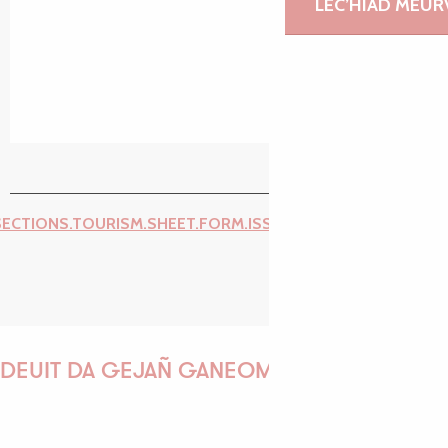
LEC’HIAD MEUR
SECTIONS.TOURISM.SHEET.FORM.ISSUE_REPORT.REPORT_I
DEUIT DA GEJAÑ GANEOMP !