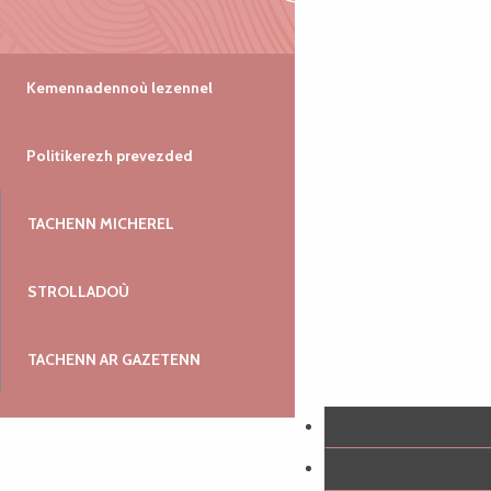
Kemennadennoù lezennel
Politikerezh prevezded
TACHENN MICHEREL
STROLLADOÙ
TACHENN AR GAZETENN