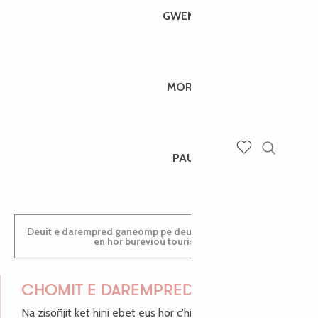
GWENAËLLE
MORGANE
PAULINE
Recherch
Voir les favoris
Deuit e darempred ganeomp pe deuit da welet ac'hanomp
en hor burevioù touristerezh
CHOMIT E DAREMPRED !
Na zisoñjit ket hini ebet eus hor c'hinnigoù mat ha keleier