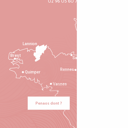
02 96 05 60 70
Lannion
Brest
Saint-Malo
Rennes
Quimper
Vannes
Penaos dont ?