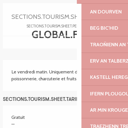
Ouverture et coordonnées
AN DOURVEN
SECTIONS.TOURISM.SHEET.PERIODS.U
SECTIONS.TOURISM.SHEET.PERIODS.DETAILS
BEG BIC’HID
GLOBAL.FREE
TRAOÑIENN AN
ERV AN TALBER
SECTIONS.TOURISM.SHEET.DESCRIPTION
Le vendredi matin. Uniquement de l'alimentation : 
KASTELL HEREG
poissonnerie, charcuterie et fruits et légumes.
IFERN PLOUGO
SECTIONS.TOURISM.SHEET.TARIFFS.TARIFFS
AR MIN KROUGE
Gratuit
—
TRAEZHENN TR