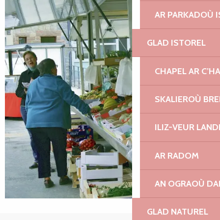
AR PARKADOÙ I
GLAD ISTOREL
CHAPEL AR C’H
SKALIEROÙ BRE
ILIZ-VEUR LAN
AR RADOM
AN OGRAOÙ DA
GLAD NATUREL