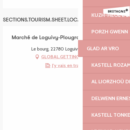
KUZH-HEOL E 
SECTIONS.TOURISM.SHEET.LOCATION
PORZH GWENN
Marché de Loguivy-Plougras
GLAD AR VRO
Le bourg, 22780 Loguivy-Plougras
GLOBAL.GETTING_THERE
KASTELL ROZA
J'y vais en train !
AL LIORZHOÙ D
DELWENN ERNE
KASTELL TONK