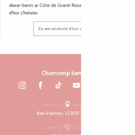
diwar-benn ar Côte de Granit Rose, enskrivit hoc'h anv
d'hor c'heleier.
En em enskrivit d'hor c'heleier
Chomomp liammet
Kae Viarmes, 22300 Lannuon