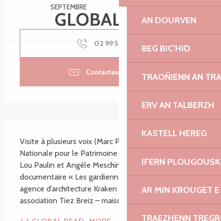
SEPTEMBRE
SEPTEMBRE
GLOBAL.FREE
AN DOURVEN
02 99 53 53
▒▒
BEG BIC’HID
Contacteur par email
TRAOÑIENN AN TR
ERV AN TALBERZH
SECTIONS.TOURISM.SHEET.DESCRIPTION
KASTELL HEREG
Visite à plusieurs voix (Marc Pointud, Société 
Nationale pour le Patrimoine et Phares et Balises, 
IFERN PLOUGOUS
Lou Paulin et Angèle Meschin, réalisatrices du film 
documentaire « Les gardiennes », Florent Guiziou, 
agence d’architecture Kraken et Anne Carrié, 
AR MIN KROUGET E
association Tiez Breiz – maisons et Paysages de...
TRAEZHENN TREG