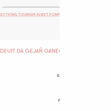
SECTIONS.TOURISM.SHEET.FORM.ISSUE_REPORT.REPORT_I
DEUIT DA GEJAÑ GANEOMP !
GWENAËLLE
MORGANE