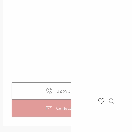
02 99 53 53
▒▒
Recherch
Contactez-nous
Voir les favoris