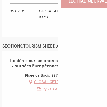
LEC’HIAD MEURVAE
09.02.01
GLOBAL.AT
GLOBAL.AT
10:30
14:30
SECTIONS.TOURISM.SHEET.LOCATION
Lumières sur les phares au phare de Bodic
- Journées Européennes du Patrimoine
Phare de Bodic, 22740 Lézardrieux
GLOBAL.GETTING_THERE
J'y vais en train !