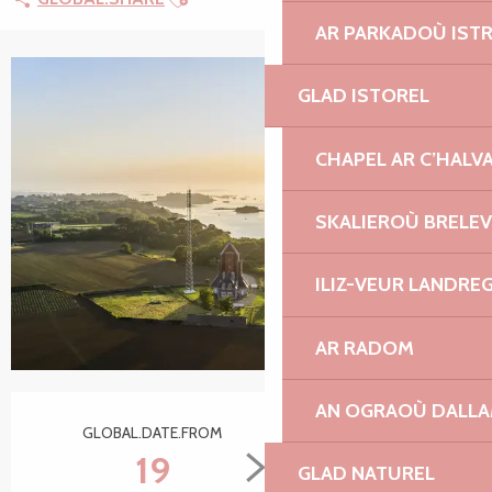
AR PARKADOÙ IST
GLAD ISTOREL
CHAPEL AR C’HALV
SKALIEROÙ BRELE
ILIZ-VEUR LANDRE
AR RADOM
Ouverture et coordonnées
AN OGRAOÙ DALL
GLOBAL.DATE.FROM
GLOBAL.DATE.TO
19
20
GLAD NATUREL