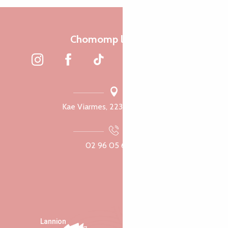
Chomomp liammet
Kae Viarmes, 22300 Lannuon
02 96 05 60 70
Lannion