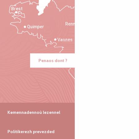
Brest
Saint-Malo
Rennes
Quimper
Vannes
Penaos dont ?
Kemennadennoù lezennel
Politikerezh prevezded