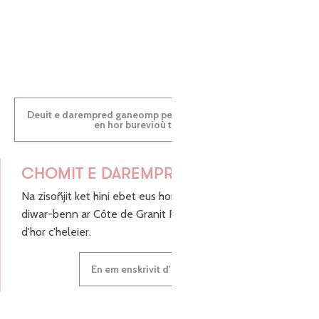
PAULINE
Deuit e darempred ganeomp pe deuit da welet ac'hanomp
en hor burevioù touristerezh
CHOMIT E DAREMPRED !
Na zisoñjit ket hini ebet eus hor c'hinnigoù mat ha keleier
diwar-benn ar Côte de Granit Rose, enskrivit hoc'h anv
d'hor c'heleier.
En em enskrivit d'hor c'heleier