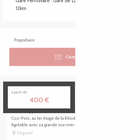
Gare Ferroviaire : Gare de Lannion GLOBAL.AT
12km
Propriétaire
Contacter
Réservable
Louis Hamon - Rouzic
à partir de
400
€
Voici un appartement idéalement situé devant la plage du
Coz-Pors, au 1er étage de la Résidence d'Armor (ascenseur).
Agréable avec sa grande vue mer exceptionnelle, du séjour...
Trégastel