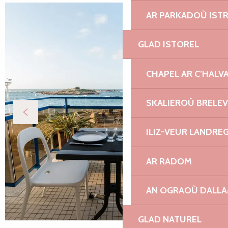
AR PARKADOÙ IST
GLAD ISTOREL
CHAPEL AR C’HALV
SKALIEROÙ BRELE
ILIZ-VEUR LANDRE
AR RADOM
AN OGRAOÙ DALL
GLAD NATUREL