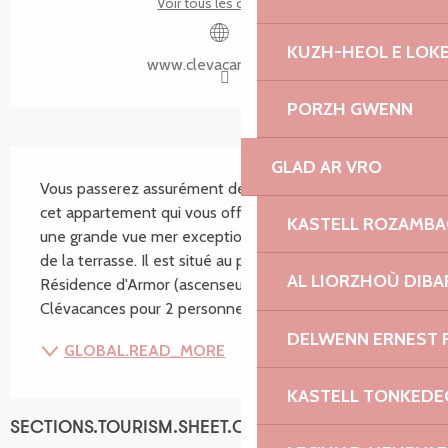
Voir tous les contacts
KUZH-HEOL E LOK
www.clevacances.com
PORZH GWENN
SECTIONS.TOURISM.SHEET.DESCRIPTION
GLAD AR VRO
Vous passerez assurément de bonnes vacances dans 
cet appartement qui vous offre tout le confort et 
KASTELL ROZAMB
une grande vue mer exceptionnelle du séjour comme 
de la terrasse. Il est situé au premier étage de la 
AL LIORZHOÙ DIBA
Résidence d'Armor (ascenseur) et est labellisé 3 
Clévacances pour 2 personnes. Vous pourrez...
DELWENN ERNEST 
GLOBAL.READ_MORE
KASTELL TONKEDE
SECTIONS.TOURISM.SHEET.CAPACITY