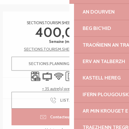
AN DOURVEN
Ouverture et coordonnées
SECTIONS.TOURISM.SHEET.TARIFFS.FROMTO
400,00 €
BEG BIC’HID
Semaine (meublé)
TRAOÑIENN AN TR
SECTIONS.TOURISM.SHEET.TARIFFS.SEE_ALL
ERV AN TALBERZH
SECTIONS.PLANNING.MENU.ORDER
Lave linge
Télévision
WiFi
Parking
Ascenseur
Terrasse
KASTELL HEREG
+ 35 autre(s) prestation(s)
IFERN PLOUGOUS
LIST.CALL
AR MIN KROUGET E
Contacteur par email
TRAEZHENN TREG