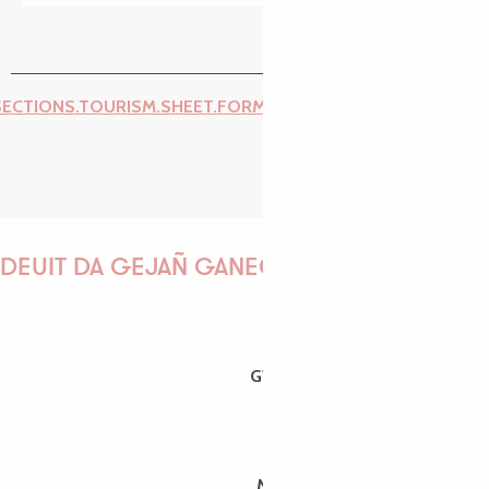
SECTIONS.TOURISM.SHEET.FORM.ISSUE_REPORT.REPORT_I
DEUIT DA GEJAÑ GANEOMP !
GWENAËLLE
MORGANE