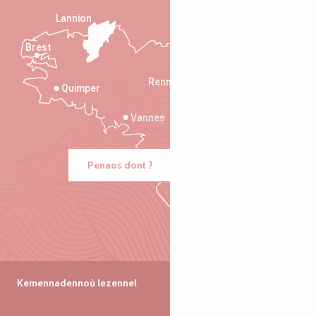
Lannion
Brest
Saint-Malo
Rennes
Quimper
Vannes
Penaos dont ?
Kemennadennoù lezennel