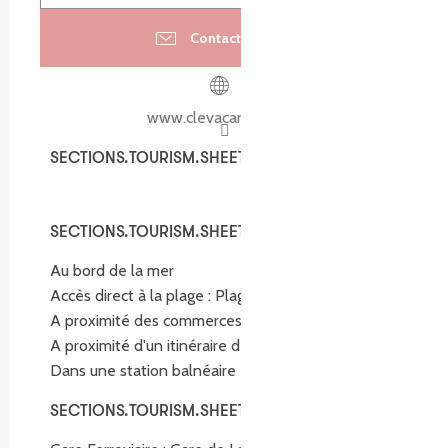
Contactez-nous
www.clevacances.com
SECTIONS.TOURISM.SHEET.SPOKEN_LANGUAGES
SECTIONS.TOURISM.SHEET.SPOKEN_LANGUAGES
SECTIONS.TOURISM.SHEET.ENVIRONMENT
SECTIONS.TOURISM.SHEET.ENVIRONMENT
Au bord de la mer
Accès direct à la plage :
Plage du Coz Pors
A proximité des commerces
(400m)
A proximité d'un itinéraire de randonnée :
GR34
Dans une station balnéaire
SECTIONS.TOURISM.SHEET.ACCESS
SECTIONS.TOURISM.SHEET.ACCESS