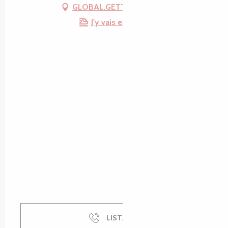
GLOBAL.GETTING_THERE
J'y vais en train !
LIST.CALL