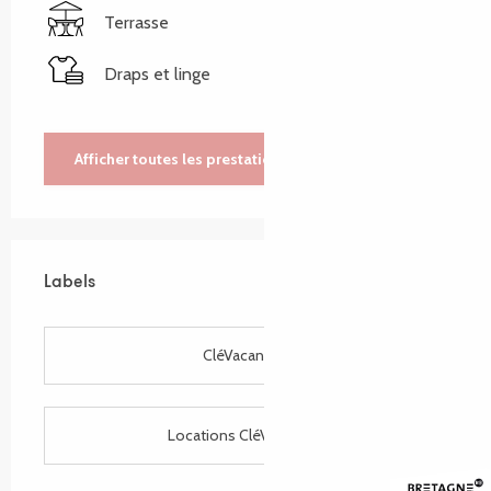
Terrasse
Draps et linge
Afficher toutes les prestations
Labels
Labels
CléVacances
Locations CléVacances