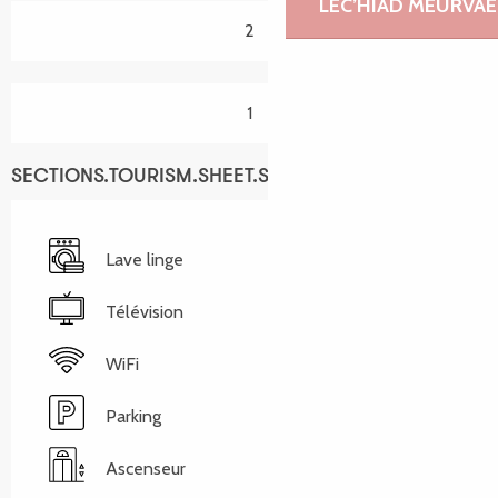
LEC’HIAD MEURVAE
2
1
SECTIONS.TOURISM.SHEET.SERVICES
Lave linge
Télévision
WiFi
Parking
Ascenseur