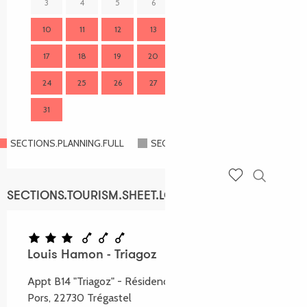
3
4
5
6
7
8
9
7
10
11
12
13
14
15
16
14
17
18
19
20
21
22
23
21
24
25
26
27
28
29
30
28
31
SECTIONS.PLANNING.FULL
SECTIONS.PLANNING.CLOSED
Recherch
Voir les favoris
SECTIONS.TOURISM.SHEET.LOCATION
Louis Hamon - Triagoz
Appt B14 "Triagoz" - Résidence Armor, Plage du Coz-
Pors, 22730 Trégastel