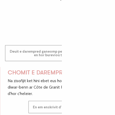
PAULINE
Deuit e darempred ganeomp pe deuit da welet ac'hanomp
en hor burevioù touristerezh
CHOMIT E DAREMPRED !
Na zisoñjit ket hini ebet eus hor c'hinnigoù mat ha keleier
diwar-benn ar Côte de Granit Rose, enskrivit hoc'h anv
d'hor c'heleier.
En em enskrivit d'hor c'heleier