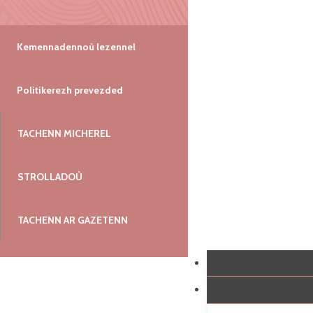
Kemennadennoù lezennel
Politikerezh prevezded
TACHENN MICHEREL
STROLLADOÙ
TACHENN AR GAZETENN