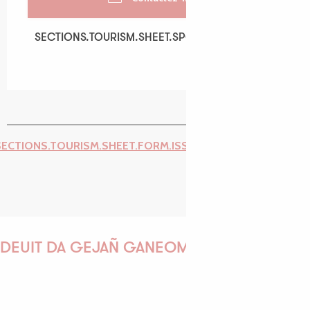
SECTIONS.TOURISM.SHEET.SPOKEN_LANGUAGES
SECTIONS.TOURISM.SHEET.SPOKEN_LANGUAGES
SECTIONS.TOURISM.SHEET.FORM.ISSUE_REPORT.REPORT_I
DEUIT DA GEJAÑ GANEOMP !