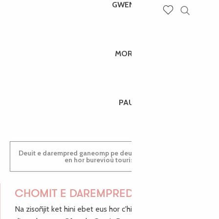
GWENAËLLE
Recherch
Voir les favoris
MORGANE
PAULINE
Deuit e darempred ganeomp pe deuit da welet ac'hanomp
en hor burevioù touristerezh
CHOMIT E DAREMPRED !
Na zisoñjit ket hini ebet eus hor c'hinnigoù mat ha keleier