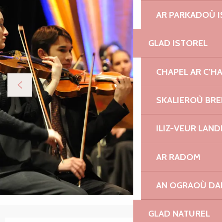
AR PARKADOÙ I
GLAD ISTOREL
CHAPEL AR C’H
SKALIEROÙ BRE
ILIZ-VEUR LAN
AR RADOM
AN OGRAOÙ DA
GLAD NATUREL