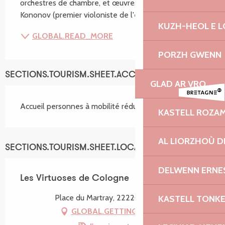
orchestres de chambre, et œuvres sacrales. Artiom 
Kononov (premier violoniste de l'ensemble) vous...
KUZH-HEOL E 
GLOBAL.READ_MORE
PORZH GWENN
SECTIONS.TOURISM.SHEET.ACCESSIBILITY_SERVICES
GLAD AR VRO
Accueil personnes à mobilité réduite
KASTELL ROZA
AL LIORZHOÙ D
SECTIONS.TOURISM.SHEET.LOCATION
DELWENN ERNE
Les Virtuoses de Cologne
Place du Martray, 22220 Tréguier
KASTELL TONK
GLOBAL.GETTING_THERE