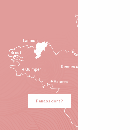
Lannion
Brest
Saint-Malo
Rennes
Quimper
Vannes
Penaos dont ?