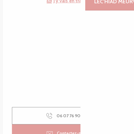
J'y vais en train !
LEC’HIAD MEUR
06 07 76 90
▒▒
Contactez-nous