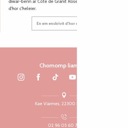
diwar-benn ar Côte de Granit Rose, enskrivit hoc'h anv
d'hor c'heleier.
En em enskrivit d'hor c'heleier
Chomomp liammet
Kae Viarmes, 22300 Lannuon
02 96 05 60 70