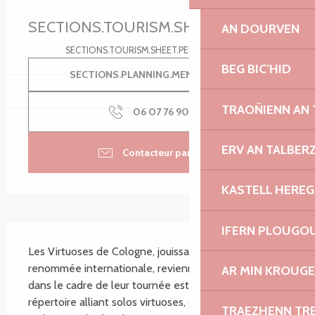
Ouverture et coordonnées
SECTIONS.TOURISM.SHEET.PERIODS.U
AN DOURVEN
SECTIONS.TOURISM.SHEET.PERIODS.DETAILS
BEG BIC’HID
SECTIONS.PLANNING.MENU.ORDER
TRAOÑIENN AN
06 07 76 90
▒▒
ERV AN TALBER
Contacteur par email
KASTELL HEREG
IFERN PLOUGO
SECTIONS.TOURISM.SHEET.DESCRIPTION
Les Virtuoses de Cologne, jouissant désormais d’une 
renommée internationale, reviennent à Tréguier 
AR MIN KROUGE
dans le cadre de leur tournée estivale avec un 
répertoire alliant solos virtuoses, œuvres pour 
TRAEZHENN TR