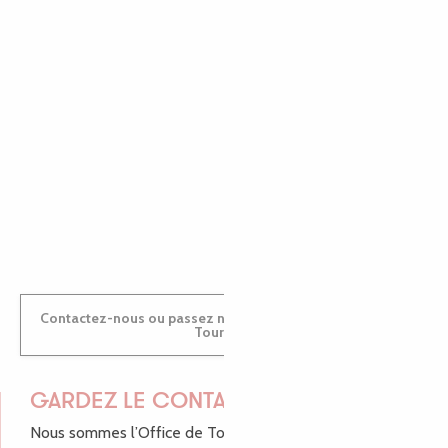
EMILIE
MARINE
ANTOINE
Contactez-nous ou passez nous voir dans nos Offices de
Tourisme
GARDEZ LE CONTACT !
Nous sommes l’Office de Tourisme Bretagne - Côte de