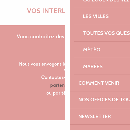
VOS INTERLOCUTRICES
LES VILLES
TOUTES VOS QUES
Vous souhaitez devenir partenaire pour la
première fois ?
MÉTÉO
Nous vous envoyons les documents nécessaire à
MARÉES
votre partenariat par mail.
Contactez-nous à l’adresse suivante :
COMMENT VENIR
partenariats@lannion-tregor.com
ou par téléphone au 07 86 04 60 30
NOS OFFICES DE TO
NEWSLETTER