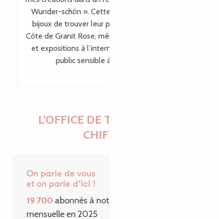
Wunder-schön ». Cette visibilité permet à mes
bijoux de trouver leur place bien au-delà de la
Côte de Granit Rose, même en dehors des salons
et expositions à l’international, en touchant un
public sensible à leur singularité.
L'OFFICE DE TOURISME EN
CHIFFRES
On parle de vous
et on parle d’ici !
19 700
abonnés à notre Newsletter
mensuelle en 2025