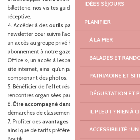
IDÉES SÉJOURS
billetterie, nos visites guidées et notre agence
réceptive.
PLANIFIER
4. Accéder à des
outils partagés
tels que notre
newsletter pour suivre l’actualité touristique locale,
À LA MER
un accès au groupe privé Facebook, un
abonnement à notre gazette « Trégor Post
BALADES ET RAND
Office », un accès à l’espace professionnel de notre
site internet, ainsi qu’un pack communication
PATRIMOINE ET SI
comprenant des photos.
5. Bénéficier de l’
effet réseau
en participant aux
DÉGUSTATION ET 
rencontres organisées par l’Office de Tourisme.
6.
Être accompagné dans vos projets
et
IL PLEUT ? RIEN À CI
démarches de classement et de labellisation.
7. Profiter des
avantages du passeport privilège
ACCESSIBILITÉ : 
ainsi que de tarifs préférentiels sur nos produits
Boutik.