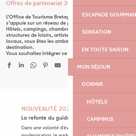
Offres de partenariat 2026
Ajouter aux favor
ESCAPADE GOURMA
L’Office de Tourisme Bretagne Côte de Granit Rose
s’appuie sur un réseau de plus de 570 partenaires.
Hôtels, campings, chambres d’hôtes, restaurants,
SENSATION
structures de loisirs, artistes, ou encore producteurs
locaux, vous êtes les ambassadeurs de la
destination.
EN TOUTE SAISON
Vous souhaitez intégrer ce réseau ? Rejoignez-nous !
MON SÉJOUR
DORMIR
HÔTELS
NOUVEAUTÉ 2026
La refonte du guide des loisirs
CAMPINGS
Dans une volonté d’évolution et de
modernisation, le guide des Loisirs fait peau