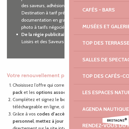
des saveurs, adhésion à Côtes d’Armor
CAFÉS - BARS
Destination à tarif préférentiel, commande de
documentation en grande quantité, shooting
MUSÉES ET GALERI
photo à tarifs négociés…
De la régie publicitaire
sur nos guides des
Loisirs et des Saveurs
TOP DES TERRASS
SALLES DE SPECTA
TOP DES CAFÉS-C
Votre renouvellement pas à pas
Choisissez l’offre qui correspond à vos besoins : le
LES ESPACES NATU
pack
et les
options associées
Complétez et signez le
bon de commande
,
téléchargeable en ligne, ci-dessous.
AGENDA NAUTIQUE
Grâce à vos
codes d’accès
à votre compte
personnel
,
mettez à jour vos informations
RENDEZ-VOUS DU 
directement sur le site internet via la plate-forme de