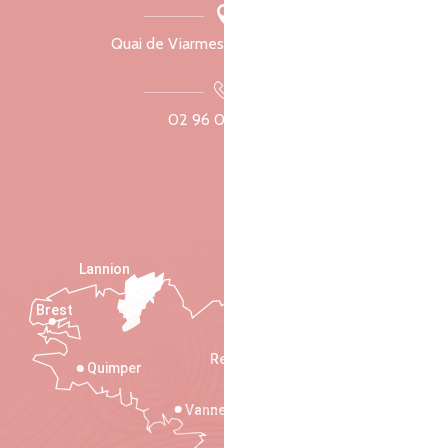
Quai de Viarmes, 22300 Lannion
02 96 05 60 70
Lannion
Brest
Saint-Malo
Rennes
Quimper
Vannes