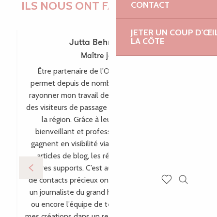
ILS NOUS ONT FAIT CONFIANCE !
CONTACT
JETER UN COUP D'ŒI
LA CÔTE
Jutta Behr-Schaeidt
Maître joaillière
Être partenaire de l’Office de Tourisme me
permet depuis de nombreuses années de faire
rayonner mon travail de maître-joaillière auprès
des visiteurs de passage comme des habitants de
la région. Grâce à leur accompagnement
bienveillant et professionnel, mes créations
gagnent en visibilité via leur site internet, leurs
articles de blog, les réseaux sociaux et bien
d’autres supports. C’est aussi par ce biais que plein
de contacts précieux ont vu le jour, comme avec
Recherch
un journaliste du grand hebdomadaire allemand
Voir les favoris
ou encore l’équipe de télévision WDR, incluant
mes créations dans un reportage pour l’émission «