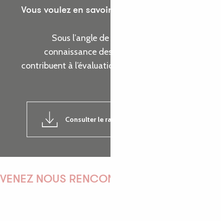
Vous voulez en savoir plus sur les actions de
l’Office de Tourisme ?
Sous l’angle de cinq thématiques, prenez
connaissance des indicateurs d’activité qui
contribuent à l’évaluation de la réalisation de nos
objectifs.
Consulter le rapport d'activité 2024
7MB
VENEZ NOUS RENCONTRER !