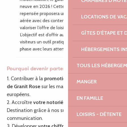
CHAMBRES D'HÔTE
neuve en 2026 ! Cette nouvelle édition
repensée proposera une mise en page plus
LOCATIONS DE VA
aérée avec des contenus enrichis pour
valoriser l’offre de loisirs du territoire.
GÎTES D'ÉTAPE ET
L’objectif est d’offrir aux habitants et aux
visiteurs un outil pratique, inspirant, en
HÉBERGEMENTS IN
phase avec leurs attentes.
TOUS LES HÉBERGE
Pourquoi devenir partenaire ?
1. Contribuer à la
promotion de Bretagne – Côte
MANGER
de Granit Rose
sur les marchés français et
européens.
EN FAMILLE
2. Accroître
votre notoriété
ainsi que celle de la
Destination grâce à nos supports de
LOISIRS - DÉTENTE
communication.
3. Développer
votre chiffre d’affaires
grâce à notre