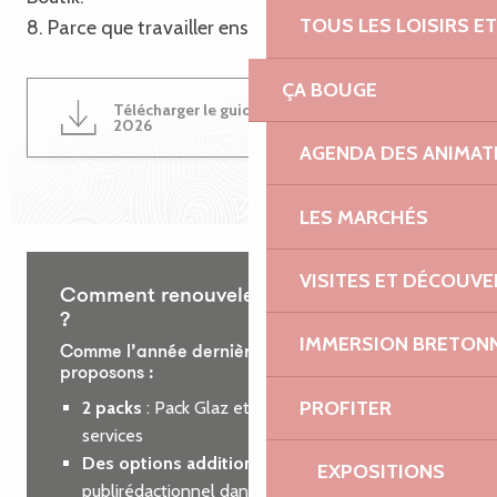
TOUS LES LOISIRS 
8. Parce que travailler ensemble est une évidence !
ÇA BOUGE
Télécharger le guide du partenariat
4MB
2026
AGENDA DES ANIMAT
LES MARCHÉS
VISITES ET DÉCOUV
Comment renouveler votre partenariat
?
IMMERSION BRETON
Comme l’année dernière, nous vous
proposons :
PROFITER
2 packs
: Pack Glaz et Pack Roz, incluant des
services
Des options additionnelles
: encart
EXPOSITIONS
publirédactionnel dans le guide des loisirs ou