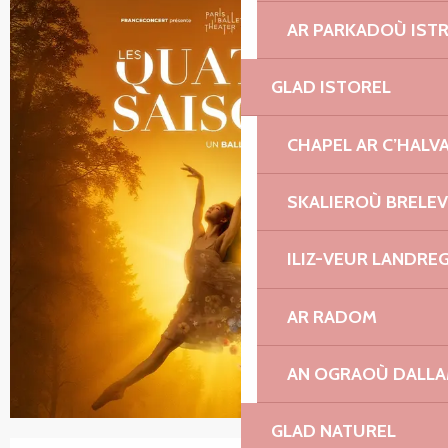
AR PARKADOÙ IST
GLAD ISTOREL
CHAPEL AR C’HALV
SKALIEROÙ BRELE
ILIZ-VEUR LANDRE
AR RADOM
AN OGRAOÙ DALL
GLAD NATUREL