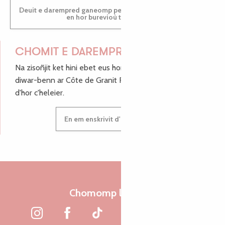
Deuit e darempred ganeomp pe deuit da welet ac'hanomp
en hor burevioù touristerezh
CHOMIT E DAREMPRED !
Na zisoñjit ket hini ebet eus hor c'hinnigoù mat ha keleier
diwar-benn ar Côte de Granit Rose, enskrivit hoc'h anv
d'hor c'heleier.
En em enskrivit d'hor c'heleier
Chomomp liammet