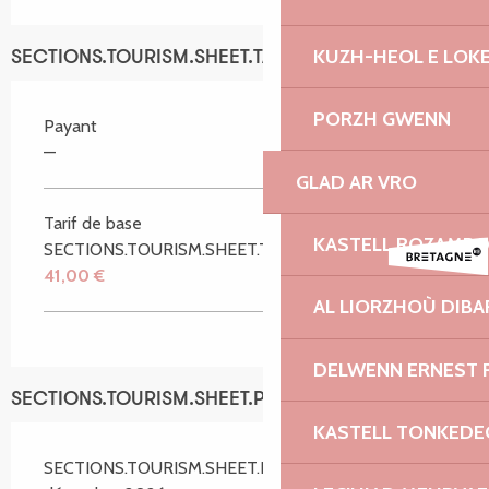
KUZH-HEOL E LOK
SECTIONS.TOURISM.SHEET.TARIFFS.TARIFFS
PORZH GWENN
Payant
—
GLAD AR VRO
Tarif de base
KASTELL ROZAMB
SECTIONS.TOURISM.SHEET.TARIFFS.FROMTO
41,00 €
AL LIORZHOÙ DIBA
DELWENN ERNEST 
SECTIONS.TOURISM.SHEET.PERIODS.SCHEDULES
KASTELL TONKEDE
SECTIONS.TOURISM.SHEET.PERIODS.ON 30