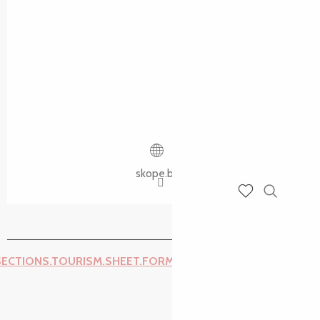
skope.bzh
Recherch
Voir les favoris
SECTIONS.TOURISM.SHEET.FORM.ISSUE_REPORT.REPORT_I