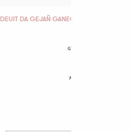
DEUIT DA GEJAÑ GANEOMP !
GWENAËLLE
MORGANE
PAULINE