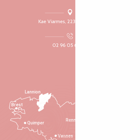
Kae Viarmes, 22300 Lannuon
02 96 05 60 70
Lannion
Brest
Saint-Malo
Rennes
Quimper
Vannes