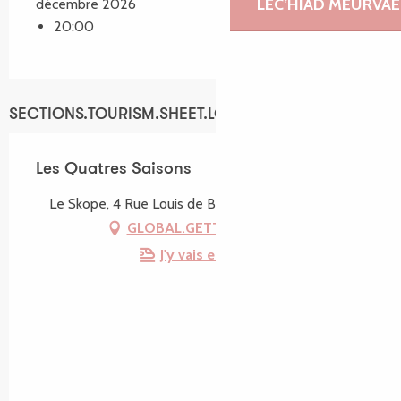
LEC’HIAD MEURVAE
décembre 2026
20:00
SECTIONS.TOURISM.SHEET.LOCATION
Les Quatres Saisons
Le Skope, 4 Rue Louis de Broglie, 22300 Lannion
GLOBAL.GETTING_THERE
J'y vais en train !