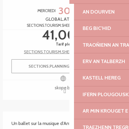
Ouverture et coordonnées
30
MERCREDI
DÉCEMBRE
AN DOURVEN
GLOBAL.AT 20:00
SECTIONS.TOURISM.SHEET.TARIFFS.FROMTO
BEG BIC’HID
41,00 €
TRAOÑIENN AN TR
Tarif plein
SECTIONS.TOURISM.SHEET.TARIFFS.SEE_ALL
ERV AN TALBERZH
SECTIONS.PLANNING.MENU.ORDER
KASTELL HEREG
skope.bzh
IFERN PLOUGOUS
AR MIN KROUGET E
SECTIONS.TOURISM.SHEET.DESCRIPTION
Un ballet sur la musique d'Antonio Vivaldi
TRAEZHENN TREG