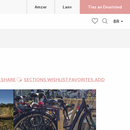
Amzer
Lanv
Tiez an Douristed
BR
Recherche
Voir les favoris
Ajouter aux favoris
.SHARE
SECTIONS.WISHLIST.FAVORITES.ADD