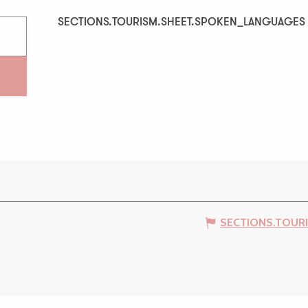
SECTIONS.TOURISM.SHEET.SPOKEN_LANGUAGES
SECTIONS.TOURISM.SHEET.SPOKEN_LANGUAGES
SECTIONS.TOUR