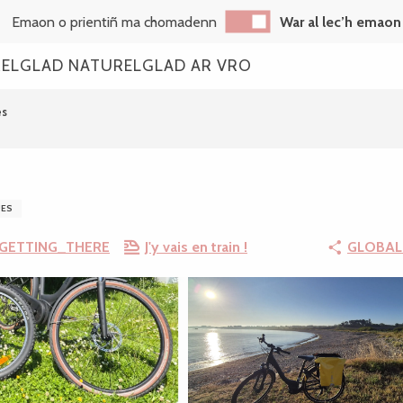
Emaon o prientiñ ma chomadenn
War al lec’h emaon
REL
GLAD NATUREL
GLAD AR VRO
es
UES
GETTING_THERE
J'y vais en train !
GLOBAL