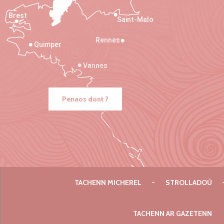
Brest
Saint-Malo
Rennes
Quimper
Vannes
Penaos dont ?
TACHENN MICHEREL
STROLLADOÙ
TACHENN AR GAZETENN