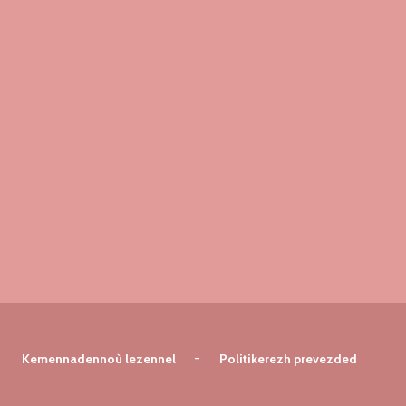
Kemennadennoù lezennel
Politikerezh prevezded