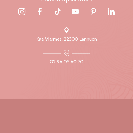
Kae Viarmes, 22300 Lannuon
02 96 05 60 70