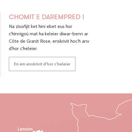
CHOMIT E DAREMPRED !
Na zisoñjit ket hini ebet eus hor
c'hinnigoù mat ha keleier diwar-benn ar
Côte de Granit Rose, enskrivit hoc'h anv
d'hor c'heleier.
En em enskrivit d'hor c'heleier
Lannion