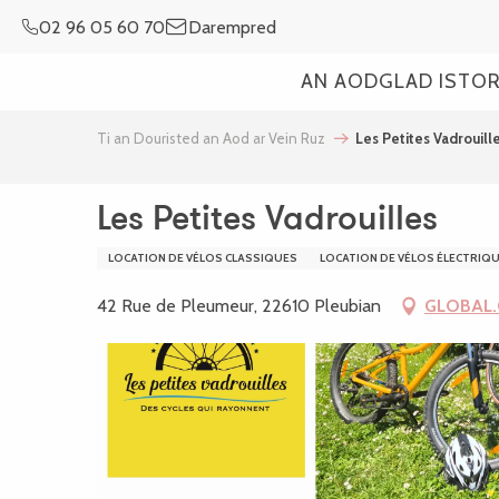
Aller
02 96 05 60 70
Darempred
au
contenu
AN AOD
GLAD ISTO
principal
Ti an Douristed an Aod ar Vein Ruz
Les Petites Vadrouill
Les Petites Vadrouilles
LOCATION DE VÉLOS CLASSIQUES
LOCATION DE VÉLOS ÉLECTRIQ
42 Rue de Pleumeur, 22610 Pleubian
GLOBAL.