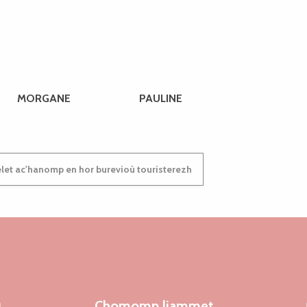
MORGANE
PAULINE
et ac'hanomp en hor burevioù touristerezh
Chomomp liammet