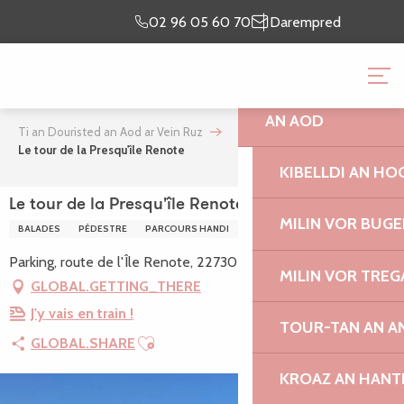
Aller
Emaon o prientiñ
lec’h
02 96 05 60 70
Darempred
au
ma chomadenn
emaon
contenu
TI AN DOURISTED 
principal
AN AOD
Ti an Douristed an Aod ar Vein Ruz
Le tour de la Presqu'île Renote
KIBELLDI AN H
Le tour de la Presqu'île Renote
MILIN VOR BUGE
BALADES
PÉDESTRE
PARCOURS HANDI
RUNNING - TRAIL
Parking, route de l'Île Renote, 22730 Trégastel
MILIN VOR TREG
GLOBAL.GETTING_THERE
J'y vais en train !
TOUR-TAN AN 
Ajouter aux favoris
GLOBAL.SHARE
KROAZ AN HANT