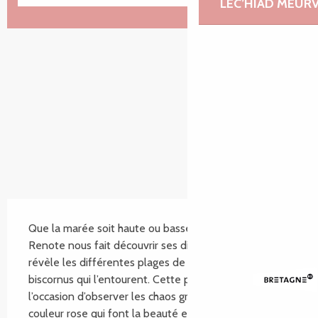
LEC’HIAD MEUR
9 m de GLOBAL.DIFFERENCE_IN_HEIGHT
Dénivelé
SECTIONS.TOURISM.SHEET.DESCRIPTION
Que la marée soit haute ou basse, la presqu'île 
Renote nous fait découvrir ses différents visages et 
révèle les différentes plages de sable fin et rochers 
biscornus qui l’entourent. Cette promenade est 
l’occasion d’observer les chaos granitiques d’une 
couleur rose qui font la beauté et la...