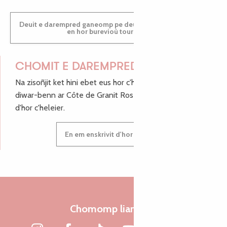
Deuit e darempred ganeomp pe deuit da welet ac'hanomp
en hor burevioù touristerezh
CHOMIT E DAREMPRED !
Na zisoñjit ket hini ebet eus hor c'hinnigoù mat ha keleier
diwar-benn ar Côte de Granit Rose, enskrivit hoc'h anv
d'hor c'heleier.
En em enskrivit d'hor c'heleier
Chomomp liammet