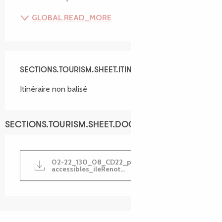
GLOBAL.READ_MORE
SECTIONS.TOURISM.SHEET.ITINERARY.ROUTEMARKING
Itinéraire non balisé
SECTIONS.TOURISM.SHEET.DOCUMENTATION
02-22_130_08_CD22_parcours-
accessibles_ileRenot...
SECTIONS.TOURISM.SHEET.ITINERARY.POINTS_O