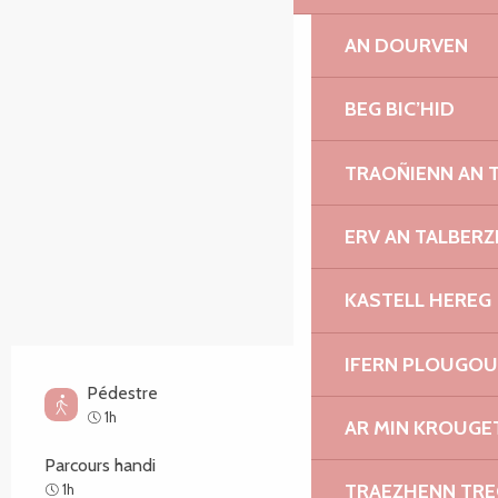
SECTIONS.TOURISM.SHEET.ITINERARY.POINTS_O
AN DOURVEN
BEG BIC’HID
TRAOÑIENN AN 
ERV AN TALBERZ
KASTELL HEREG
IFERN PLOUGO
Pédestre
Facile
1h
AR MIN KROUGET
Parcours handi
Facile
TRAEZHENN TR
1h