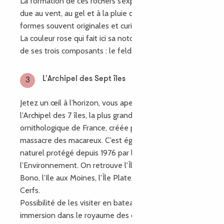
La formation de ces rochers s’explique par l’érosion
due au vent, au gel et à la pluie qui lui ont donné des
formes souvent originales et curieuses...
La couleur rose qui fait ici sa notoriété est due à l’un
de ses trois composants : le feldspath.
L'Archipel des Sept îles
3
Jetez un œil à l’horizon, vous apercevrez au loin
l’Archipel des 7 îles, la plus grande réserve
ornithologique de France, créée pour mettre fin au
massacre des macareux. C’est également un site
naturel protégé depuis 1976 par le Ministère de
l’Environnement. On retrouve l'Île Rouzic, Malban,
Bono, l’Ile aux Moines, l'Île Plate, les Costans et les
Cerfs.
Possibilité de les visiter en bateau pour une
immersion dans le royaume des oiseaux (fous de