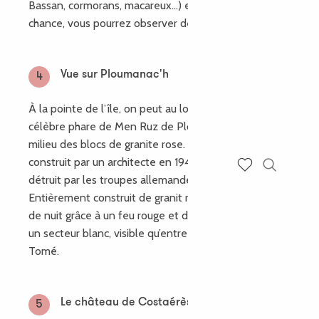
Bassan, cormorans, macareux…) et avec un peu de
chance, vous pourrez observer des phoques gris.
Vue sur Ploumanac'h
4
À la pointe de l’île, on peut au loin apercevoir le
célèbre phare de Men Ruz de Ploumanac’h, édifié au
milieu des blocs de granite rose. Ce dernier a été
construit par un architecte en 1946 après avoir été
détruit par les troupes allemandes en 1944.
Recherch
Voir les favoris
Entièrement construit de granit rose, il est repérable
de nuit grâce à un feu rouge et des occultations avec
un secteur blanc, visible qu’entre l’Ile Rouzic et l’Ile
Tomé.
Le château de Costaérès
5