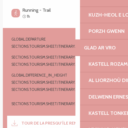
Running - Trail
KUZH-HEOL E 
Facile
1h
PORZH GWENN
Informations pratiques
GLOBAL.DEPARTURE
Trégastel
SECTIONS.TOURISM.SHEET.ITINERARY.POINTS_OF_INTEREST
GLAD AR VRO
5
SECTIONS.TOURISM.SHEET.ITINERARY.PROFILE
En boucle
KASTELL ROZA
SECTIONS.TOURISM.SHEET.ITINERARY.DISTANCE
2.1 km
GLOBAL.DIFFERENCE_IN_HEIGHT
9 m
AL LIORZHOÙ DI
SECTIONS.TOURISM.SHEET.ITINERARY.MAX_ALTITUDE
7 m
SECTIONS.TOURISM.SHEET.ITINERARY.TOTAL_POSITIVE_ELEVATION
DELWENN ERNES
SECTIONS.TOURISM.SHEET.ITINERARY.TOTAL_NEGATIVE_ELEVATION
KASTELL TONKE
Documentation
TOUR DE LA PRESQU'ÎLE RENOTE
SECTI