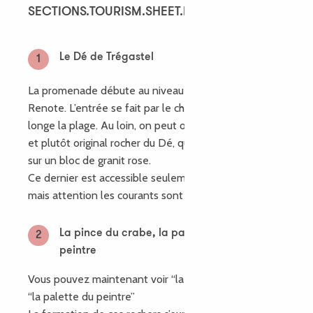
SECTIONS.TOURISM.SHEET.ITINERARY.POINTS_OF
Le Dé de Trégastel
1
La promenade débute au niveau du parking de l’Ile
Renote. L’entrée se fait par le chemin sablonneux qui
longe la plage. Au loin, on peut observer le célèbre
et plutôt original rocher du Dé, qui tient en équilibre
sur un bloc de granit rose.
Ce dernier est accessible seulement à marée basse,
mais attention les courants sont forts.
La pince du crabe, la palette du
2
peintre
Vous pouvez maintenant voir “la pince du crabe” et
“la palette du peintre”