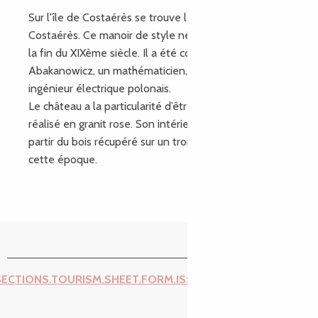
Sur l'île de Costaérès se trouve le fameux château de
Costaérès. Ce manoir de style néo-médiéval date de
la fin du XIXème siècle. Il a été construit pour Bruno
Abakanowicz, un mathématicien, inventeur et
ingénieur électrique polonais.
Le château a la particularité d’être entièrement
réalisé en granit rose. Son intérieur est lui réalisé à
partir du bois récupéré sur un trois-mâts échoué à
cette époque.
SECTIONS.TOURISM.SHEET.FORM.ISSUE_REPORT.REPORT_I