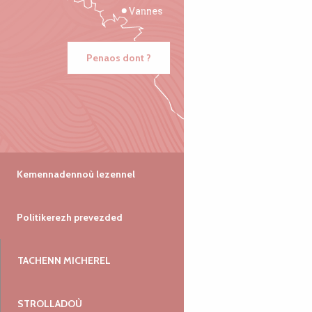
Vannes
Penaos dont ?
Kemennadennoù lezennel
Politikerezh prevezded
TACHENN MICHEREL
STROLLADOÙ