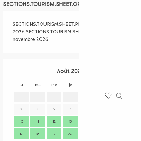
SECTIONS.TOURISM.SHEET.OPENINGS
SECTIONS.TOURISM.SHEET.PERIODS.FROM 4 avril
2026 SECTIONS.TOURISM.SHEET.PERIODS.UNTIL 1
novembre 2026
Août 2026
lu
ma
me
je
ve
sa
di
lu
1
2
Recherch
Voir les favoris
3
4
5
6
7
8
9
7
10
11
12
13
14
15
16
14
17
18
19
20
21
22
23
21