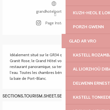
grandhotelportblanc.fr
KUZH-HEOL E LO
Page Instagram
PORZH GWENN
GLAD AR VRO
SECTIONS.TOURISM.SHEET.DESCRIPTION
KASTELL ROZAM
Idéalement situé sur le GR34 qui longe la Côte de 
Granit Rose, le Grand Hôtel vous accueille dans son 
restaurant panoramique, sa terrasse les pieds dans 
AL LIORZHOÙ DIB
l'eau. Toutes les chambres bénéficient de la vue sur 
la baie de Port-Blanc.
DELWENN ERNEST
SECTIONS.TOURISM.SHEET.SERVICES
KASTELL TONKED