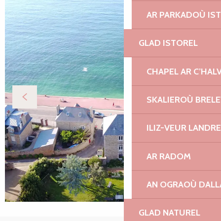
AR PARKADOÙ IS
GLAD ISTOREL
CHAPEL AR C’HAL
SKALIEROÙ BREL
ILIZ-VEUR LANDR
AR RADOM
AN OGRAOÙ DAL
GLAD NATUREL