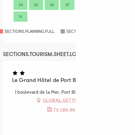
24
25
26
27
28
29
30
28
31
SECTIONS.PLANNING.FULL
SECTIONS.PLANNING.CLOSED
SECTIONS.TOURISM.SHEET.LOCATION
Le Grand Hôtel de Port Blanc
1 boulevard de la Mer, Port Blanc, 22710 Penvénan
GLOBAL.GETTING_THERE
J'y vais en train !