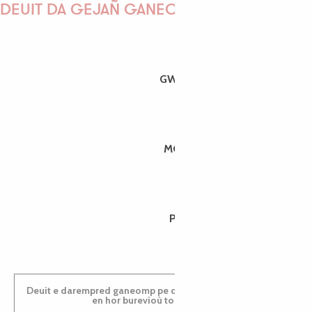
DEUIT DA GEJAÑ GANEOMP !
GWENAËLLE
MORGANE
PAULINE
Deuit e darempred ganeomp pe deuit da welet ac'hanomp
en hor burevioù touristerezh