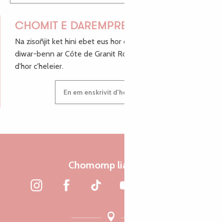
CHOMIT E DAREMPRED !
Na zisoñjit ket hini ebet eus hor c'hinnigoù mat ha keleier
diwar-benn ar Côte de Granit Rose, enskrivit hoc'h anv
d'hor c'heleier.
En em enskrivit d'hor c'heleier
Chomomp liammet