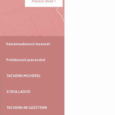
Penaos dont ?
Kemennadennoù lezennel
Politikerezh prevezded
TACHENN MICHEREL
STROLLADOÙ
TACHENN AR GAZETENN