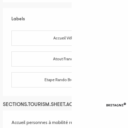
Labels
Labels
Accueil Vélo
Atout France
Etape Rando Bretagne
SECTIONS.TOURISM.SHEET.ACCESSIBILITY_SERVICES
Accueil personnes à mobilité réduite