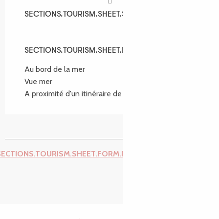
SECTIONS.TOURISM.SHEET.SPOKEN_LANGUAGES
SECTIONS.TOURISM.SHEET.SPOKEN_LANGUAGES
SECTIONS.TOURISM.SHEET.ENVIRONMENT
SECTIONS.TOURISM.SHEET.ENVIRONMENT
Au bord de la mer
Vue mer
A proximité d'un itinéraire de randonnée :
GR34®
SECTIONS.TOURISM.SHEET.FORM.ISSUE_REPORT.REPORT_I