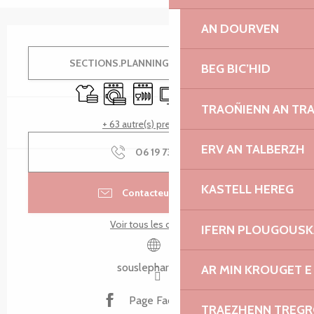
AN DOURVEN
Ouverture et coordonnées
SECTIONS.PLANNING.MENU.ORDER
BEG BIC’HID
Draps et linge
Lave linge
Lave vaisselle
Télévision
WiFi
Jeux pour enfants / 
TRAOÑIENN AN TR
+ 63 autre(s) prestation(s)
ERV AN TALBERZH
06 19 73 64
▒▒
KASTELL HEREG
Contacteur par email
Voir tous les contacts
IFERN PLOUGOUS
souslephare.com
AR MIN KROUGET E
Page Facebook
TRAEZHENN TREG