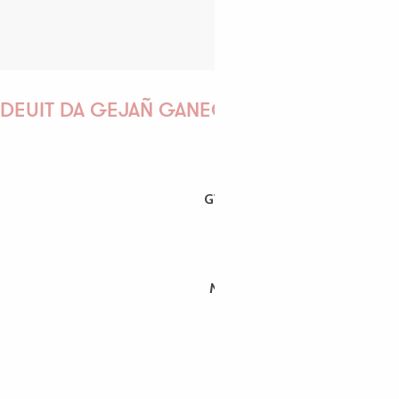
DEUIT DA GEJAÑ GANEOMP !
GWENAËLLE
MORGANE
PAULINE