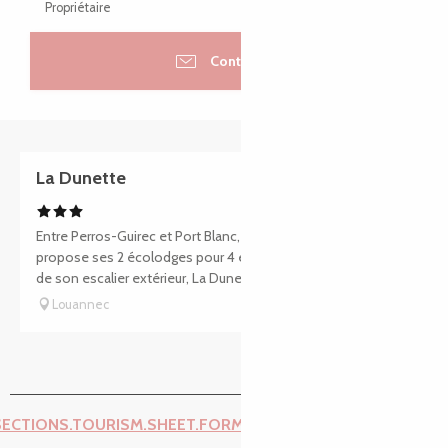
Propriétaire
Contacter
Réservable
La Dunette
Entre Perros-Guirec et Port Blanc, le Manoir Sous Le Phare
propose ses 2 écolodges pour 4 et 8/9 personnes. En haut
de son escalier extérieur, La Dunette, logement pour 4...
Louannec
SECTIONS.TOURISM.SHEET.FORM.ISSUE_REPORT.REPORT_I