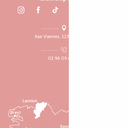
Kae Viarmes, 22300 Lannuon
02 96 05 60 70
Lannion
Brest
Saint-Malo
Rennes