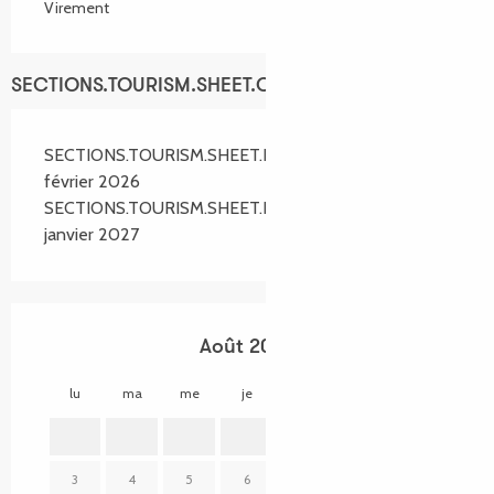
Virement
SECTIONS.TOURISM.SHEET.OPENINGS
SECTIONS.TOURISM.SHEET.PERIODS.FROM 6
février 2026
SECTIONS.TOURISM.SHEET.PERIODS.UNTIL 3
janvier 2027
Août 2026
lu
ma
me
je
ve
sa
di
lu
1
2
3
4
5
6
7
8
9
7