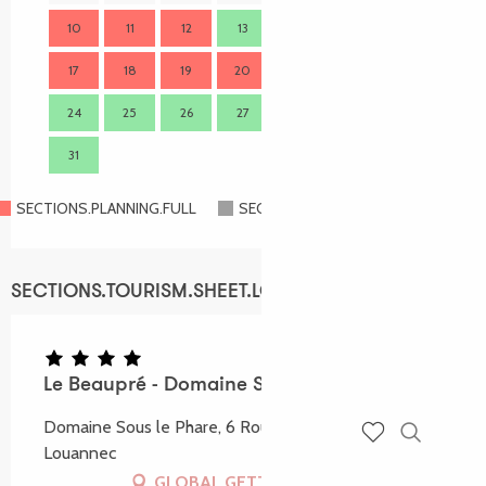
10
11
12
13
14
15
16
14
17
18
19
20
21
22
23
21
24
25
26
27
28
29
30
28
31
SECTIONS.PLANNING.FULL
SECTIONS.PLANNING.CLOSED
SECTIONS.TOURISM.SHEET.LOCATION
Le Beaupré - Domaine Sous le phare
Domaine Sous le Phare, 6 Route de Kerjean, 22700
Louannec
Recherch
Voir les favoris
GLOBAL.GETTING_THERE