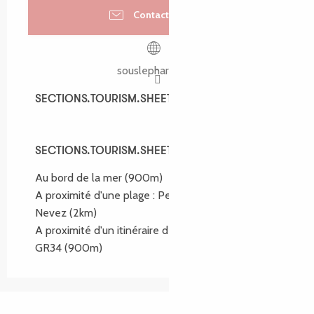
Contactez-nous
souslephare.com
SECTIONS.TOURISM.SHEET.SPOKEN_LANGUAGES
SECTIONS.TOURISM.SHEET.SPOKEN_LANGUAGES
SECTIONS.TOURISM.SHEET.ENVIRONMENT
SECTIONS.TOURISM.SHEET.ENVIRONMENT
Au bord de la mer
(900m)
A proximité d'une plage :
Penn an Hent
Nevez
(2km)
A proximité d'un itinéraire de randonnée :
GR34
(900m)