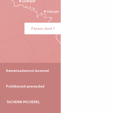
Quimper
Vannes
Penaos dont ?
Kemennadennoù lezennel
Politikerezh prevezded
TACHENN MICHEREL