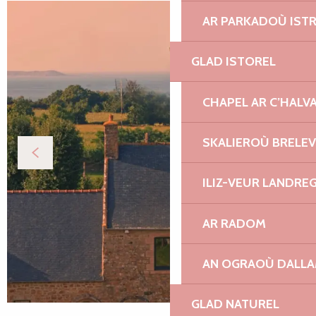
AR PARKADOÙ IST
GLAD ISTOREL
CHAPEL AR C’HALV
SKALIEROÙ BRELE
ILIZ-VEUR LANDRE
AR RADOM
AN OGRAOÙ DALL
GLAD NATUREL