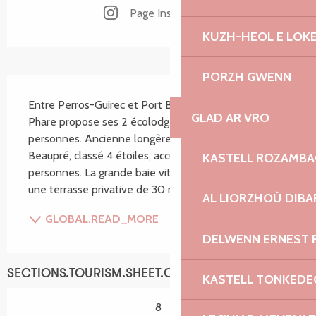
Page Instagram
KUZH-HEOL E LOK
PORZH GWENN
SECTIONS.TOURISM.SHEET.DESCRIPTION
Entre Perros-Guirec et Port Blanc, le Manoir Sous Le 
GLAD AR VRO
Phare propose ses 2 écolodges pour 4 et 8/9 
personnes. Ancienne longère du 16ème siècle, Le 
Beaupré, classé 4 étoiles, accueille jusqu'à 9 
KASTELL ROZAMB
personnes. La grande baie vitrée du séjour ouvre sur 
une terrasse privative de 30 m² au pied du Phare de...
AL LIORZHOÙ DIBA
GLOBAL.READ_MORE
DELWENN ERNEST 
SECTIONS.TOURISM.SHEET.CAPACITY
KASTELL TONKEDE
8