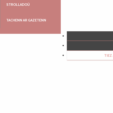
STROLLADOÙ
TACHENN AR GAZETENN
TIE