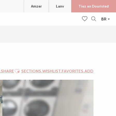
Amzer
Lanv
Tiez an Douristed
BR
Recherche
Voir les favoris
Ajouter aux favoris
.SHARE
SECTIONS.WISHLIST.FAVORITES.ADD