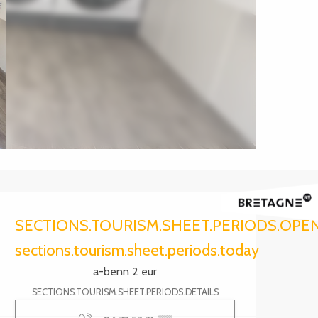
Ouverture et coordonnée
SECTIONS.TOURISM.SHEET.PERIODS.OPE
sections.tourism.sheet.periods.today
a-benn 2 eur
SECTIONS.TOURISM.SHEET.PERIODS.DETAILS