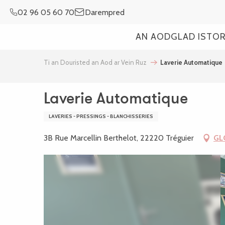
Aller
02 96 05 60 70
Darempred
au
contenu
AN AOD
GLAD ISTO
principal
Ti an Douristed an Aod ar Vein Ruz
Laverie Automatique
Laverie Automatique
LAVERIES - PRESSINGS - BLANCHISSERIES
3B Rue Marcellin Berthelot, 22220 Tréguier
GL