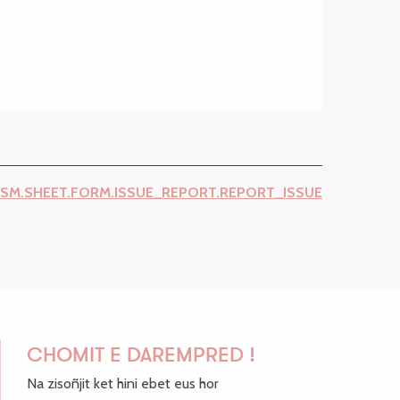
ISM.SHEET.FORM.ISSUE_REPORT.REPORT_ISSUE
CHOMIT E DAREMPRED !
Na zisoñjit ket hini ebet eus hor