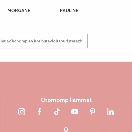
MORGANE
PAULINE
et ac'hanomp en hor burevioù touristerezh
Chomomp liammet