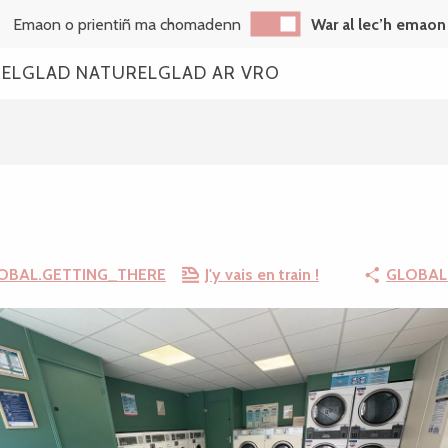
Emaon o prientiñ ma chomadenn
War al lec’h emaon
REL
GLAD NATUREL
GLAD AR VRO
OBAL.GETTING_THERE
J'y vais en train !
GLOBAL