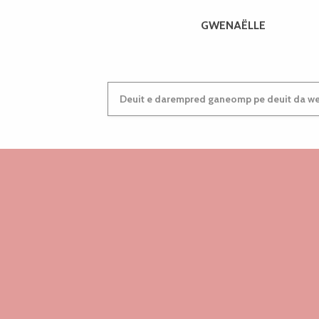
GWENAËLLE
Deuit e darempred ganeomp pe deuit da wel