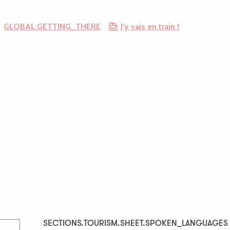
GLOBAL.GETTING_THERE
J'y vais en train !
SECTIONS.TOURISM.SHEET.SPOKEN_LANGUAGES
SECTIONS.TOURISM.SHEET.SPOKEN_LANGUAGES