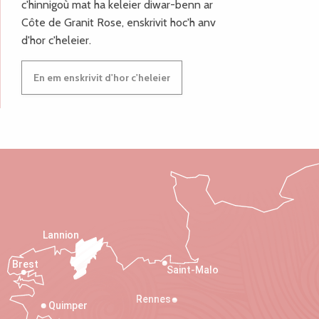
c'hinnigoù mat ha keleier diwar-benn ar
Côte de Granit Rose, enskrivit hoc'h anv
d'hor c'heleier.
En em enskrivit d'hor c'heleier
Lannion
Brest
Saint-Malo
Rennes
Quimper